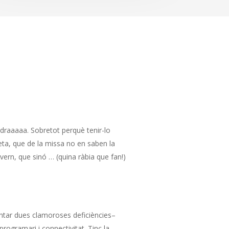
ndraaaaa. Sobretot perquè tenir-lo
eta, que de la missa no en saben la
vern, que sinó … (quina ràbia que fan!)
ntar dues clamoroses deficiències–
rogramari i connectivitat. Tinc la