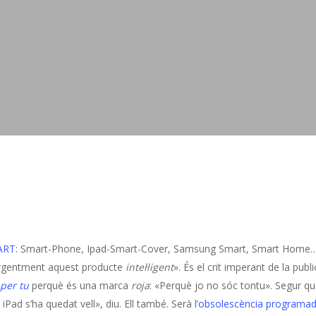
ART
: Smart-Phone, Ipad-Smart-Cover, Samsung Smart, Smart Home… És
 urgentment aquest producte
intel·ligent
». És el crit imperant de la publi
 per tu
perquè és una marca
roja
: «Perquè jo no sóc tontu». Segur q
d s’ha quedat vell», diu. Ell també. Serà l’
obsolescència programa