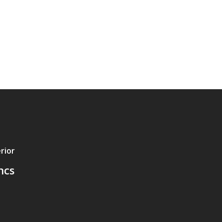
rior
ncs