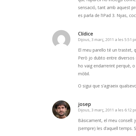
sensació, tant amb aquest pr
es parla de l’iPad 3. Nyas, co
Clídice
Dijous, 3 març, 2011 a les 5:51 
El meu parello té un trastet, 
Però jo dubto entre diversos 
ho vaig endarrerint perquè, o
mòbil.
O sigui que s’agraeix qualsev
josep
Dijous, 3 març, 2011 a les 6:12 
Bàsicament, el meu consell: jo
(sempre) les d’aquell temps. S