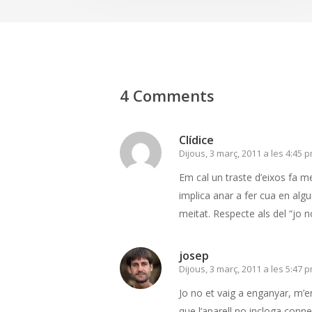
4 Comments
Clídice
Dijous, 3 març, 2011 a les 4:45 
Em cal un traste d’eixos fa m
implica anar a fer cua en alg
meitat. Respecte als del “jo 
josep
Dijous, 3 març, 2011 a les 5:47 
Jo no et vaig a enganyar, m’
que l’aparell no incloga conne