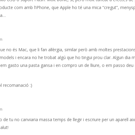
oducte com amb l’iPhone, que Apple ho té una mica “cregut”, menysp
ca…
pm
que no és Mac, que li fan al·lèrgia, similar però amb moltes prestacions
models i encara no he trobat algú que ho tingui prou clar. Algun dia
 em gasto una pasta gansa i en compro un de lliure, o em passo deu mi
ol recomanació :)
pm
 de tu no canviaria massa temps de llegir i escriure per un aparell aix
alut!