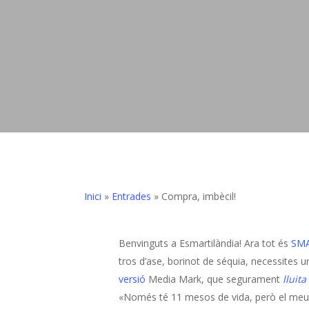
Inici
»
Entrades
»
Compra, imbècil!
Benvinguts a Esmartilàndia! Ara tot és
SM
tros d’ase, borinot de séquia, necessites
versió
Media Mark, que segurament
lluita
«Només té 11 mesos de vida, però el meu iPa