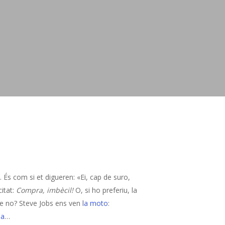
 com si et digueren: «Ei, cap de suro,
citat:
Compra, imbècil!
O, si ho preferiu, la
ue no? Steve Jobs ens ven
la moto
:
da
…