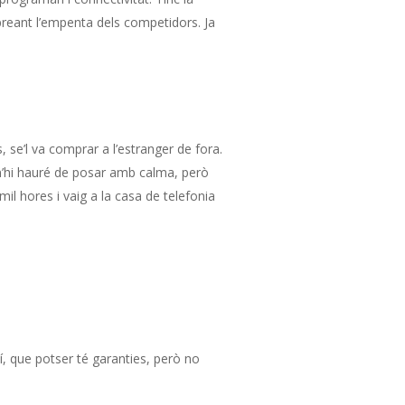
reant l’empenta dels competidors. Ja
, se’l va comprar a l’estranger de fora.
 m’hi hauré de posar amb calma, però
l hores i vaig a la casa de telefonia
í, que potser té garanties, però no