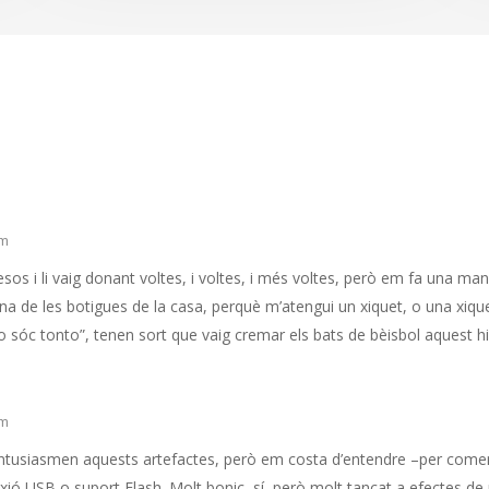
pm
esos i li vaig donant voltes, i voltes, i més voltes, però em fa una ma
una de les botigues de la casa, perquè m’atengui un xiquet, o una xiqu
no sóc tonto”, tenen sort que vaig cremar els bats de bèisbol aquest hi
pm
entusiasmen aquests artefactes, però em costa d’entendre –per come
xió USB o suport Flash. Molt bonic, sí, però molt tancat a efectes de p