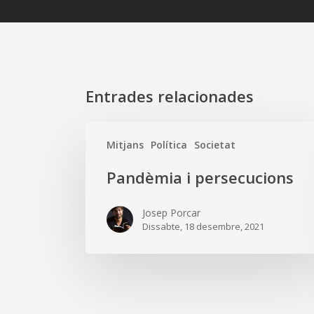
Entrades relacionades
Pandèmia
Mitjans
Política
Societat
i
persecucions
Pandèmia i persecucions
Josep Porcar
Dissabte, 18 desembre, 2021