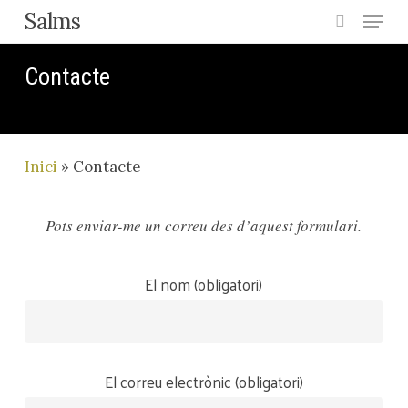
Menu
Skip
Salms
search
to
main
Contacte
content
Inici
»
Contacte
Pots enviar-me un correu des d’aquest formulari.
El nom (obligatori)
El correu electrònic (obligatori)