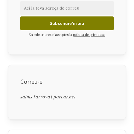
En subscriure’t n’acceptes la
política de privadesa
.
Correu-e
salms [arrova] porcar.net