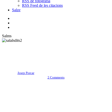
RSS de fotografia
RSS Feed de les citacions
Salze
bluesky
instagram
flickr
mastodon
search
Menu
Salms
Poesia
Poesia de J. P.
Fiore di sale
Per
Josep Porcar
Diumenge, 20 juny, 2021
gener 17th, 2022
2 Comments