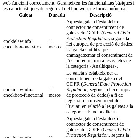
web funcioni correctament. Garanteixen les funcionalitats bàsiques i
les característiques de seguretat del lloc web, de forma anònima.
Galeta
Durada
Descripció
Aquesta galeta l’estableix el
connector de consentiment de
galetes de GDPR (
General Data
Protection Regulation
, segons la
cookielawinfo-
11
llei europea de protecció de dades).
checkbox-analytics
mesos
La galeta s’utilitza per
emmagatzemar el consentiment de
l’usuari en relació a les galetes de
la categoria «Analítiques».
La galeta s’estableix per al
consentiment de la galeta del
GDPR (
General Data Protection
cookielawinfo-
11
Regulation
, segons la llei europea
checkbox-functional
mesos
de protecció de dades) a fi de
registrar el consentiment de
l’usuari en relació a les galetes a la
categoria «Funcionalitat».
Aquesta galeta l’estableix el
connector de consentiment de
galetes de GDPR (
General Data
Protection Regulation
, segons la
cookielawinfo-
11