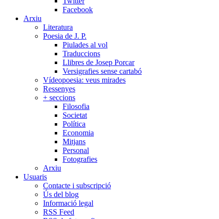
Twitter
Facebook
Arxiu
Literatura
Poesia de J. P.
Piulades al vol
Traduccions
Llibres de Josep Porcar
Versigrafies sense cartabó
Vídeopoesia: veus mirades
Ressenyes
+ seccions
Filosofia
Societat
Política
Economia
Mitjans
Personal
Fotografies
Arxiu
Usuaris
Contacte i subscripció
Ús del blog
Informació legal
RSS Feed