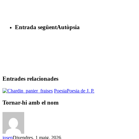
Entrada següent
Autòpsia
Entrades relacionades
Tornar-
Poesia
Poesia de J. P.
hi
amb
Tornar-hi amb el nom
el
nom
josep
Divendres, 1 maig, 2026