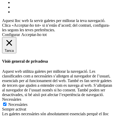
instagram
flickr
mastodon
Aquest lloc web fa servir galetes per millorar la teva navegació.
Clica «Acceptar-ho tot» si n’estàs d’acord; del contrari, configura-
les segons les teves preferències.
Configurar
Acceptar-ho tot
Tanca
Visió general de privadesa
Aquest web utilitza galetes per millorar la navegació. Les
classificades com a necessàries s’allotgen al navegador de l’usuari,
essencials per al funcionament del web. També es fan servir galetes
de tercers que ajuden a entendre com es navega al web. S’allotjaran
al navegador de l’usuari només si ho consent. També poden ser
desactivades, si bé això pot afectar l’experiència de navegació.
Necessàries
Necessàries
Sempre activat
Les galetes necessàries són absolutament essencials perquè el lloc