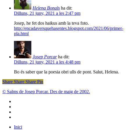
Helena Bonals
ha dit:
Dilluns, 21 juny, 2021 a les 2:47 pm
Josep, he fet dos haikus amb la teva foto.
http://encadaversquehasentes.blogspot.com/2021/06/primer-
pla.html
Josep Porcar
ha dit:
Dilluns, 21 juny, 2021 a les 4:48 pm
Bo és saber que la poesia obri ulls de pont. Salut, Helena.
Share
Share
Share
Share
Pin
© Salms de Josep Porcar. Des de maig de 2002.
bluesky
instagram
flickr
mastodon
Close
Inici