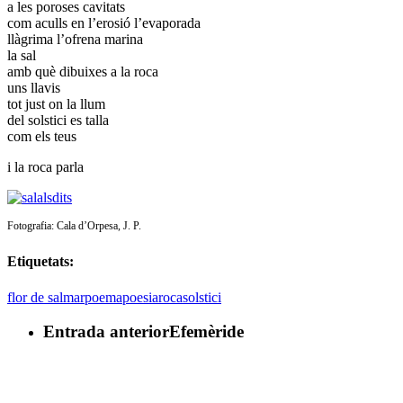
a les poroses cavitats
com aculls en l’erosió l’evaporada
llàgrima l’ofrena marina
la sal
amb què dibuixes a la roca
uns llavis
tot just on la llum
del solstici es talla
com els teus
i la roca parla
Fotografia: Cala d’Orpesa, J. P.
Etiquetats:
flor de sal
mar
poema
poesia
roca
solstici
Entrada anterior
Efemèride