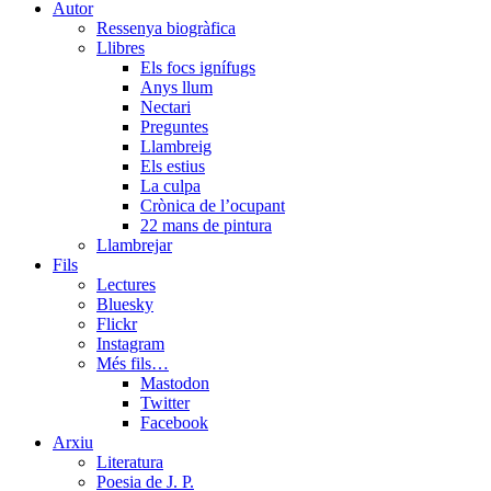
Menu
Autor
Ressenya biogràfica
Llibres
Els focs ignífugs
Anys llum
Nectari
Preguntes
Llambreig
Els estius
La culpa
Crònica de l’ocupant
22 mans de pintura
Llambrejar
Fils
Lectures
Bluesky
Flickr
Instagram
Més fils…
Mastodon
Twitter
Facebook
Arxiu
Literatura
Poesia de J. P.