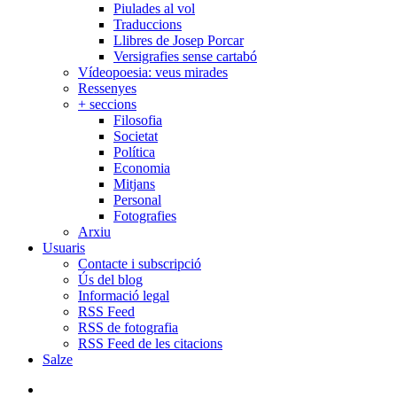
Piulades al vol
Traduccions
Llibres de Josep Porcar
Versigrafies sense cartabó
Vídeopoesia: veus mirades
Ressenyes
+ seccions
Filosofia
Societat
Política
Economia
Mitjans
Personal
Fotografies
Arxiu
Usuaris
Contacte i subscripció
Ús del blog
Informació legal
RSS Feed
RSS de fotografia
RSS Feed de les citacions
Salze
bluesky