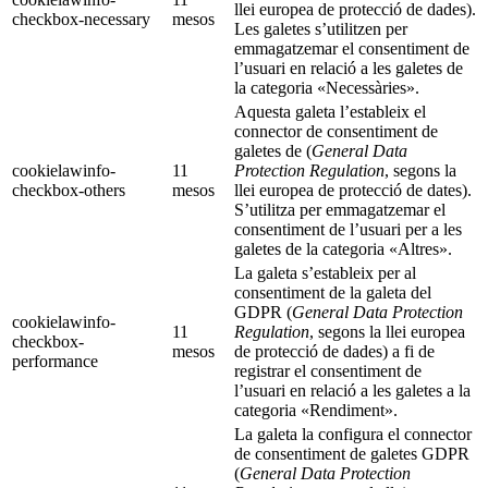
llei europea de protecció de dades).
checkbox-necessary
mesos
Les galetes s’utilitzen per
emmagatzemar el consentiment de
l’usuari en relació a les galetes de
la categoria «Necessàries».
Aquesta galeta l’estableix el
connector de consentiment de
galetes de (
General Data
cookielawinfo-
11
Protection Regulation
, segons la
checkbox-others
mesos
llei europea de protecció de dates).
S’utilitza per emmagatzemar el
consentiment de l’usuari per a les
galetes de la categoria «Altres».
La galeta s’estableix per al
consentiment de la galeta del
GDPR (
General Data Protection
cookielawinfo-
11
Regulation
, segons la llei europea
checkbox-
mesos
de protecció de dades) a fi de
performance
registrar el consentiment de
l’usuari en relació a les galetes a la
categoria «Rendiment».
La galeta la configura el connector
de consentiment de galetes GDPR
(
General Data Protection