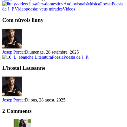
Audiovisuals
Música
Poesia
Poesia
Com
de J. P.
Vídeopoesia: veus mirades
Videos
núvols
lluny
Com núvols lluny
Josep Porcar
Diumenge, 28 setembre, 2025
L’hostal
Literatura
Poesia
Poesia de J. P.
Lausanne
L’hostal Lausanne
Josep Porcar
Dijous, 28 agost, 2025
2 Comments