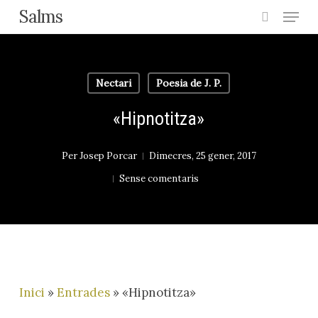
Menu
Skip
Salms
search
to
main
content
Nectari
Poesia de J. P.
«Hipnotitza»
Per
Josep Porcar
Dimecres, 25 gener, 2017
Sense comentaris
Inici
»
Entrades
»
«Hipnotitza»