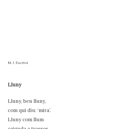
M. J. Escrivà
Lluny
Lluny, ben lluny,
com qui diu: ‘mira’.
Lluny com llum
caiguda a trossos,