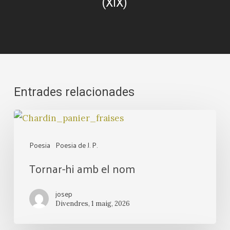
(XIX)
Entrades relacionades
Tornar-
hi
Poesia
Poesia de J. P.
amb
Tornar-hi amb el nom
el
nom
josep
Divendres, 1 maig, 2026