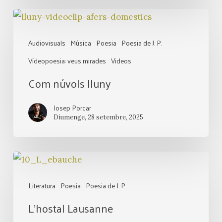
Com
núvols
Audiovisuals
Música
Poesia
Poesia de J. P.
lluny
Vídeopoesia: veus mirades
Videos
Com núvols lluny
Josep Porcar
Diumenge, 28 setembre, 2025
L’hostal
Lausanne
Literatura
Poesia
Poesia de J. P.
L’hostal Lausanne