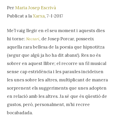
Per
Maria Josep Escrivà
Publicat a la
Xarxa
, 7-I-2017
Me’l vaig llegir en el seu moment i aquests dies
Nectari
hi torne:
, de Josep Porcar, posseeix
aquella rara bellesa de la poesia que hipnotitza
(segur que algú ja ho ha dit abans!). Res no és
sobrer en aquest llibre; el recorre un fil musical
sense cap estridència i les paraules incideixen
les unes sobre les altres, multiplicant de manera
sorprenent els suggeriments que unes adopten
en relació amb les altres. Ja sé que és qüestió de
gustos, però, personalment, m’hi recree
bocabadada.