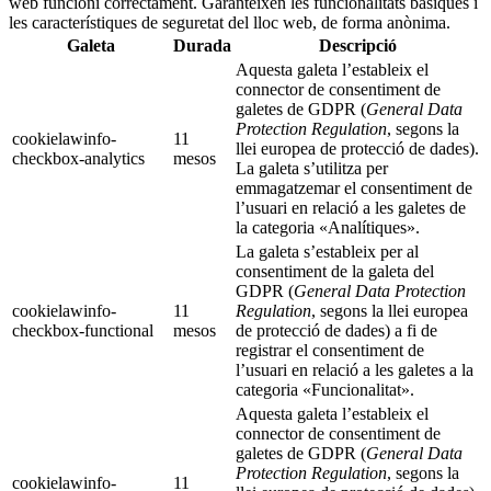
web funcioni correctament. Garanteixen les funcionalitats bàsiques i
les característiques de seguretat del lloc web, de forma anònima.
Galeta
Durada
Descripció
Aquesta galeta l’estableix el
connector de consentiment de
galetes de GDPR (
General Data
Protection Regulation
, segons la
cookielawinfo-
11
llei europea de protecció de dades).
checkbox-analytics
mesos
La galeta s’utilitza per
emmagatzemar el consentiment de
l’usuari en relació a les galetes de
la categoria «Analítiques».
La galeta s’estableix per al
consentiment de la galeta del
GDPR (
General Data Protection
cookielawinfo-
11
Regulation
, segons la llei europea
checkbox-functional
mesos
de protecció de dades) a fi de
registrar el consentiment de
l’usuari en relació a les galetes a la
categoria «Funcionalitat».
Aquesta galeta l’estableix el
connector de consentiment de
galetes de GDPR (
General Data
Protection Regulation
, segons la
cookielawinfo-
11