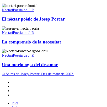
dolor
El
nèctar
Nectari
Poesia de J. P.
poètic
de
El nèctar poètic de Josep Porcar
Josep
Porcar
La
comprensió
Nectari
Poesia de J. P.
de
la
La comprensió de la necessitat
necessitat
Una
morfologia
Nectari
Poesia de J. P.
del
desamor
Una morfologia del desamor
© Salms de Josep Porcar. Des de maig de 2002.
bluesky
instagram
flickr
mastodon
Close
Inici