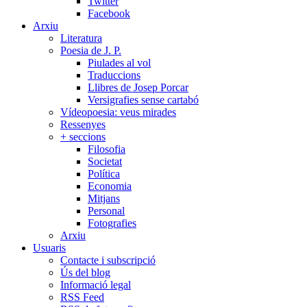
Twitter
Facebook
Arxiu
Literatura
Poesia de J. P.
Piulades al vol
Traduccions
Llibres de Josep Porcar
Versigrafies sense cartabó
Vídeopoesia: veus mirades
Ressenyes
+ seccions
Filosofia
Societat
Política
Economia
Mitjans
Personal
Fotografies
Arxiu
Usuaris
Contacte i subscripció
Ús del blog
Informació legal
RSS Feed