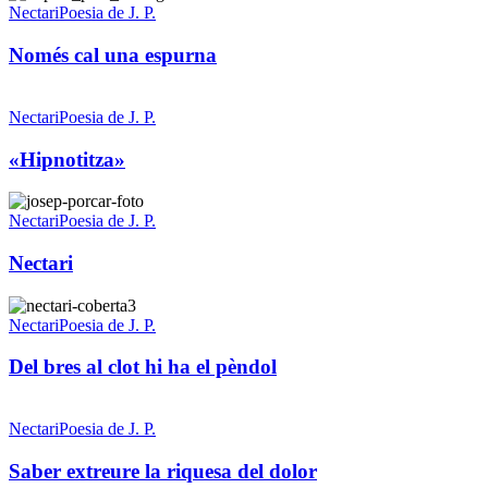
cal
Nectari
Poesia de J. P.
una
espurna
Només cal una espurna
«Hipnotitza»
Nectari
Poesia de J. P.
«Hipnotitza»
Nectari
Nectari
Poesia de J. P.
Nectari
Del
bres
Nectari
Poesia de J. P.
al
clot
Del bres al clot hi ha el pèndol
hi
ha
Saber
el
extreure
Nectari
Poesia de J. P.
pèndol
la
riquesa
Saber extreure la riquesa del dolor
del