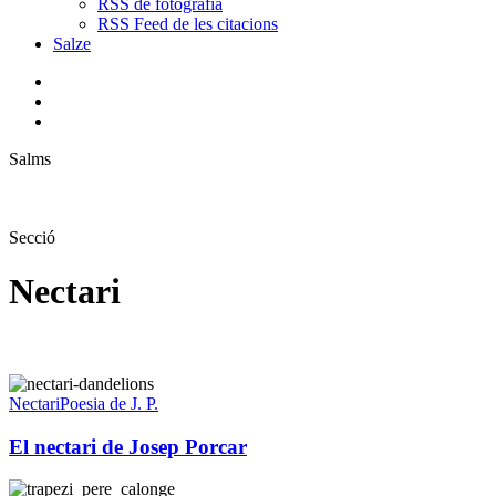
RSS de fotografia
RSS Feed de les citacions
Salze
bluesky
instagram
flickr
mastodon
search
Menu
Salms
Secció
Nectari
El
nectari
Nectari
Poesia de J. P.
de
Josep
El nectari de Josep Porcar
Porcar
Només