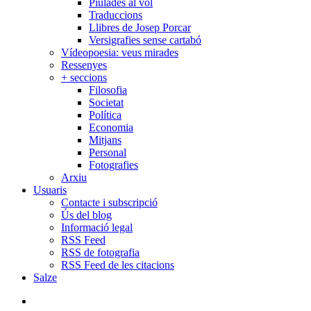
Piulades al vol
Traduccions
Llibres de Josep Porcar
Versigrafies sense cartabó
Vídeopoesia: veus mirades
Ressenyes
+ seccions
Filosofia
Societat
Política
Economia
Mitjans
Personal
Fotografies
Arxiu
Usuaris
Contacte i subscripció
Ús del blog
Informació legal
RSS Feed
RSS de fotografia
RSS Feed de les citacions
Salze
bluesky