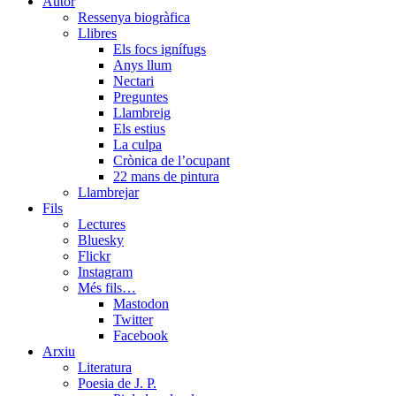
Menu
Autor
Ressenya biogràfica
Llibres
Els focs ignífugs
Anys llum
Nectari
Preguntes
Llambreig
Els estius
La culpa
Crònica de l’ocupant
22 mans de pintura
Llambrejar
Fils
Lectures
Bluesky
Flickr
Instagram
Més fils…
Mastodon
Twitter
Facebook
Arxiu
Literatura
Poesia de J. P.