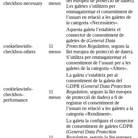
llei europea de protecció de dades).
checkbox-necessary
mesos
Les galetes s’utilitzen per
emmagatzemar el consentiment de
l’usuari en relació a les galetes de
la categoria «Necessàries».
Aquesta galeta l’estableix el
connector de consentiment de
galetes de (
General Data
cookielawinfo-
11
Protection Regulation
, segons la
checkbox-others
mesos
llei europea de protecció de dates).
S’utilitza per emmagatzemar el
consentiment de l’usuari per a les
galetes de la categoria «Altres».
La galeta s’estableix per al
consentiment de la galeta del
GDPR (
General Data Protection
cookielawinfo-
11
Regulation
, segons la llei europea
checkbox-
mesos
de protecció de dades) a fi de
performance
registrar el consentiment de
l’usuari en relació a les galetes a la
categoria «Rendiment».
La galeta la configura el connector
de consentiment de galetes GDPR
(
General Data Protection
11
Regulation
, segons la llei europea