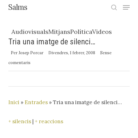
Menu
Skip
Salms
search
to
Close
main
Menu
Audiovisuals
Mitjans
Política
Videos
content
Tria una imatge de silenci…
Per
Josep Porcar
Divendres, 1 febrer, 2008
Sense
comentaris
Inici
»
Entrades
»
Tria una imatge de silenci…
+ silencis
|
+ reaccions