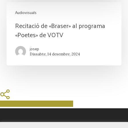
Audiovisuals
Recitació
Recitació de «Braser» al programa
de
«Poetes» de VOTV
«Braser»
josep
al
Dissabte, 14 desembre, 2024
programa
«Poetes»
de
VOTV
Share
Share
Share
Share
Pin