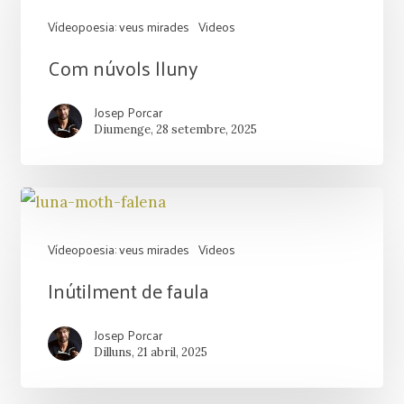
Vídeopoesia: veus mirades
Videos
Com
Com núvols lluny
núvols
Josep Porcar
lluny
Diumenge, 28 setembre, 2025
Vídeopoesia: veus mirades
Videos
Inútilment
Inútilment de faula
de
Josep Porcar
faula
Dilluns, 21 abril, 2025