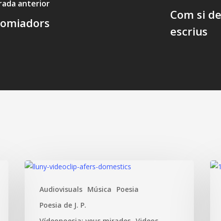
rada anterior
Com si de
somiadors
escrius
Com
L’h
núvols
La
Audiovisuals
Música
Poesia
lluny
Poesia de J. P.
Vídeopoesia: veus mirades
Videos