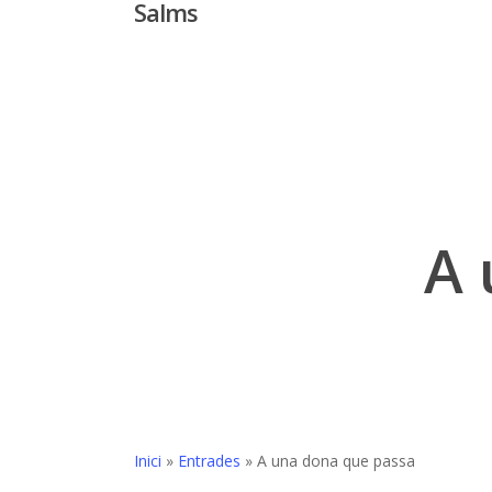
Salms
Skip
to
main
content
A 
Inici
»
Entrades
»
A una dona que passa