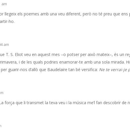
51 am
r llegeix els poemes amb una veu diferent, però no té preu que ens p
rtir-ho.
:04 am
at que T. S. Eliot veu en aquest mes –o potser per això mateix–, és un 
rimavera, i de les quals podries enamorar-te amb una sola mirada. Hi 
 per guarir-nos d’allò que Baudelaire tan bé versifica:
Ne te verrai-je 
 pm
La força que li transmet la teva veu i la música me’l fan descobrir de 
m