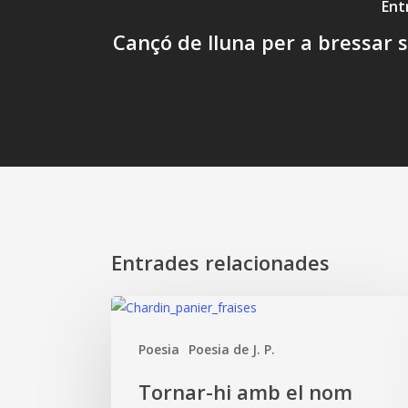
Ent
Cançó de lluna per a bressar 
Entrades relacionades
Tornar-
hi
Poesia
Poesia de J. P.
amb
el
Tornar-hi amb el nom
nom