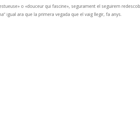
jestueuse» o «douceur qui fascine», segurament el seguirem redesc
” igual ara que la primera vegada que el vaig llegir, fa anys.