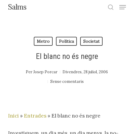
Menu
Skip
Salms
search
to
Close
main
Menu
content
Metro
Política
Societat
El blanc no és negre
Per
Josep Porcar
Divendres, 28 juliol, 2006
Sense comentaris
Inici
»
Entrades
»
El blanc no és negre
Investiguem, un dia més, un dia menys, la no-