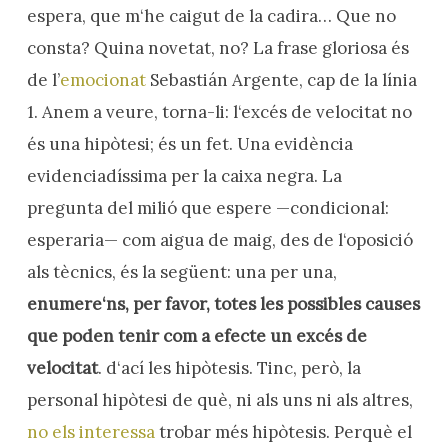
espera, que m‘he caigut de la cadira… Que no
consta? Quina novetat, no? La frase gloriosa és
de l’
emocionat
Sebastián Argente, cap de la línia
1. Anem a veure, torna-li: l‘excés de velocitat no
és una hipòtesi; és un fet. Una evidència
evidenciadíssima per la caixa negra. La
pregunta del milió que espere —condicional:
esperaria— com aigua de maig, des de l‘oposició
als tècnics, és la següent: una per una,
enumere‘ns, per favor, totes les possibles causes
que poden tenir com a efecte un excés de
velocitat
. d‘ací les hipòtesis. Tinc, però, la
personal hipòtesi de què, ni als uns ni als altres,
no els interessa
trobar més hipòtesis. Perquè el