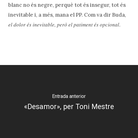
blanc no és negre, perquè tot és insegur, tot és
inevitable i, a més, mana el PP. Com va dir Buda,
el dolor és inevitable, però el patiment és opcional
.
Entrada anterior
«Desamor», per Toni Mestre