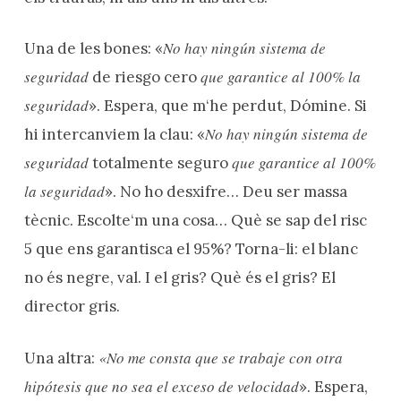
No hay ningún sistema de
Una de les bones: «
seguridad
que garantice al 100% la
de riesgo cero
seguridad
». Espera, que m‘he perdut, Dómine. Si
No hay ningún sistema de
hi intercanviem la clau: «
seguridad
que garantice al 100%
totalmente seguro
la seguridad
». No ho desxifre… Deu ser massa
tècnic. Escolte‘m una cosa… Què se sap del risc
5 que ens garantisca el 95%? Torna-li: el blanc
no és negre, val. I el gris? Què és el gris? El
director gris.
«No me consta que se trabaje con otra
Una altra:
hipótesis que no sea el exceso de velocidad
». Espera,