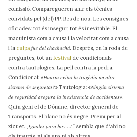
comissió. Comparegueren ahir els tècnics
convidats pel (del) PP. Res de nou. Les consignes
oficiades: tot és insegur, tot és inevitable. El
maquinista com a causa i la velocitat com a causa
fue del chachachá
i la
culpa
. Després, en la roda de
preguntes, tot un
festival
de condicionals
contra tautologies. La pell contra la pedra.
Hauria evitat la tragèdia un altre
Condicional: «
sistema de seguretat?
Ningún sistema
» Tautologia: «
de seguridad asegura la inexistencia de accidentes
».
Quin geni el de Dómine, director general de
Transports. El blanc no és negre. Premi per al
¡Iguales para hoy…!
xiquet.
I sembla que d‘ahí no
els trauràs, ni als uns ni als altres.