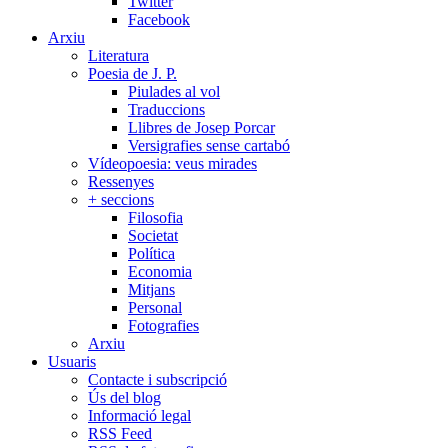
Twitter
Facebook
Arxiu
Literatura
Poesia de J. P.
Piulades al vol
Traduccions
Llibres de Josep Porcar
Versigrafies sense cartabó
Vídeopoesia: veus mirades
Ressenyes
+ seccions
Filosofia
Societat
Política
Economia
Mitjans
Personal
Fotografies
Arxiu
Usuaris
Contacte i subscripció
Ús del blog
Informació legal
RSS Feed