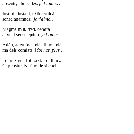
absents, abrasades,
je t’aime…
Instint i instant, extint volcà
sense anamnesi,
je t’aime…
Magma mut, fred, cendra
al vent sense epiteli,
je t’aime…
Adéu, adéu foc, adéu llum, adéu
mà dels comiats.
Moi non plus…
Tot misteri. Tot forat. Tot lluny.
Cap rastre. Ni fum de silenci.