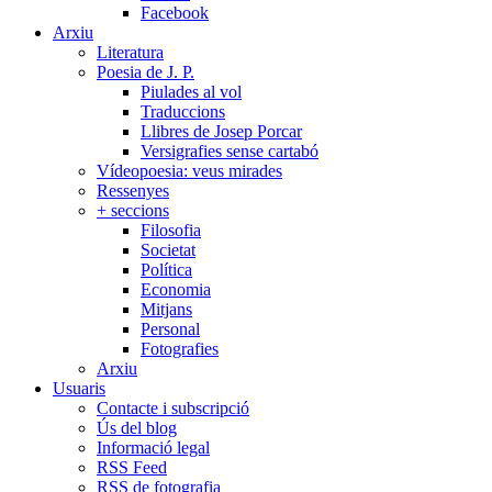
Facebook
Arxiu
Literatura
Poesia de J. P.
Piulades al vol
Traduccions
Llibres de Josep Porcar
Versigrafies sense cartabó
Vídeopoesia: veus mirades
Ressenyes
+ seccions
Filosofia
Societat
Política
Economia
Mitjans
Personal
Fotografies
Arxiu
Usuaris
Contacte i subscripció
Ús del blog
Informació legal
RSS Feed
RSS de fotografia