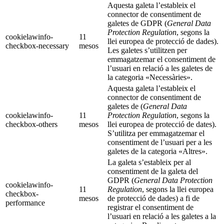
Aquesta galeta l’estableix el
connector de consentiment de
galetes de GDPR (
General Data
Protection Regulation
, segons la
cookielawinfo-
11
llei europea de protecció de dades).
checkbox-necessary
mesos
Les galetes s’utilitzen per
emmagatzemar el consentiment de
l’usuari en relació a les galetes de
la categoria «Necessàries».
Aquesta galeta l’estableix el
connector de consentiment de
galetes de (
General Data
cookielawinfo-
11
Protection Regulation
, segons la
checkbox-others
mesos
llei europea de protecció de dates).
S’utilitza per emmagatzemar el
consentiment de l’usuari per a les
galetes de la categoria «Altres».
La galeta s’estableix per al
consentiment de la galeta del
GDPR (
General Data Protection
cookielawinfo-
11
Regulation
, segons la llei europea
checkbox-
mesos
de protecció de dades) a fi de
performance
registrar el consentiment de
l’usuari en relació a les galetes a la