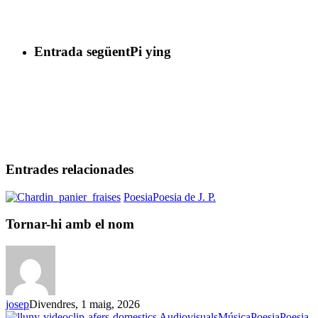
Entrada següent
Pi ying
Entrades relacionades
Tornar-
Poesia
Poesia de J. P.
hi
amb
Tornar-hi amb el nom
el
nom
josep
Divendres, 1 maig, 2026
Audiovisuals
Música
Poesia
Poesia