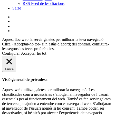
RSS Feed de les citacions
Salze
bluesky
instagram
flickr
mastodon
Aquest lloc web fa servir galetes per millorar la teva navegació.
Clica «Acceptar-ho tot» si n’estàs d’acord; del contrari, configura-
les segons les teves preferències.
Configurar
Acceptar-ho tot
Tanca
Visió general de privadesa
Aquest web utilitza galetes per millorar la navegació. Les
classificades com a necessàries s’allotgen al navegador de l’usuari,
essencials per al funcionament del web. També es fan servir galetes
de tercers que ajuden a entendre com es navega al web. S’allotjaran
al navegador de l’usuari només si ho consent. També poden ser
desactivades, si bé això pot afectar l’experiència de navegació.