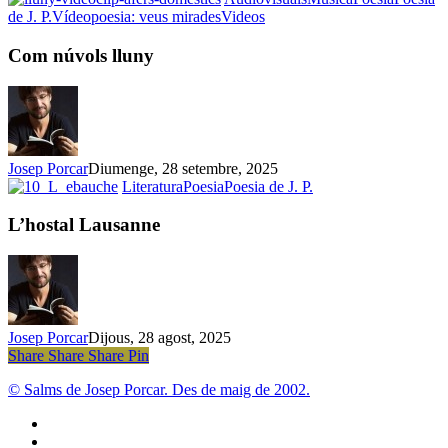
Com
de J. P.
Vídeopoesia: veus mirades
Videos
núvols
lluny
Com núvols lluny
Josep Porcar
Diumenge, 28 setembre, 2025
L’hostal
Literatura
Poesia
Poesia de J. P.
Lausanne
L’hostal Lausanne
Josep Porcar
Dijous, 28 agost, 2025
Share
Share
Share
Share
Pin
© Salms de Josep Porcar. Des de maig de 2002.
bluesky
instagram