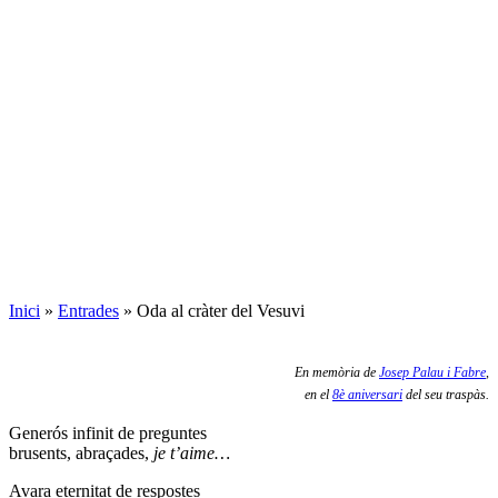
Inici
»
Entrades
»
Oda al cràter del Vesuvi
En memòria de
Josep Palau i Fabre
,
en el
8è aniversari
del seu traspàs.
Generós infinit de preguntes
brusents, abraçades,
je t’aime…
Avara eternitat de respostes