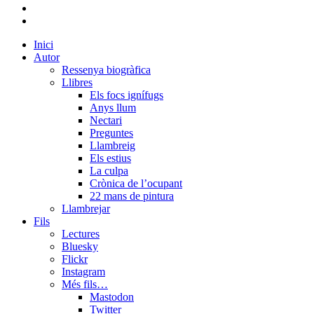
flickr
mastodon
Close
Inici
Menu
Autor
Ressenya biogràfica
Llibres
Els focs ignífugs
Anys llum
Nectari
Preguntes
Llambreig
Els estius
La culpa
Crònica de l’ocupant
22 mans de pintura
Llambrejar
Fils
Lectures
Bluesky
Flickr
Instagram
Més fils…
Mastodon
Twitter