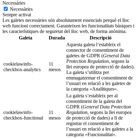
Necessàries
Necessàries
Sempre activat
Les galetes necessàries són absolutament essencials perquè el lloc
web funcioni correctament. Garanteixen les funcionalitats bàsiques i
les característiques de seguretat del lloc web, de forma anònima.
Galeta
Durada
Descripció
Aquesta galeta l’estableix el
connector de consentiment de
galetes de GDPR (
General Data
Protection Regulation
, segons la
cookielawinfo-
11
llei europea de protecció de dades).
checkbox-analytics
mesos
La galeta s’utilitza per
emmagatzemar el consentiment de
l’usuari en relació a les galetes de
la categoria «Analítiques».
La galeta s’estableix per al
consentiment de la galeta del
GDPR (
General Data Protection
cookielawinfo-
11
Regulation
, segons la llei europea
checkbox-functional
mesos
de protecció de dades) a fi de
registrar el consentiment de
l’usuari en relació a les galetes a la
categoria «Funcionalitat».