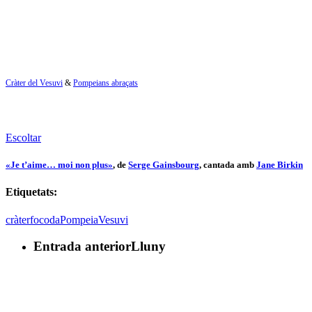
Cràter del Vesuvi
&
Pompeians abraçats
Escoltar
«Je t’aime… moi non plus»
, de
Serge Gainsbourg
, cantada amb
Jane Birkin
Etiquetats:
cràter
foc
oda
Pompeia
Vesuvi
Entrada anterior
Lluny