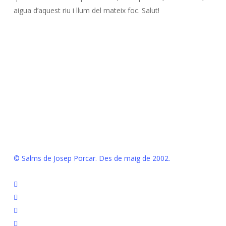
aigua d’aquest riu i llum del mateix foc. Salut!
© Salms de Josep Porcar. Des de maig de 2002.
bluesky
instagram
flickr
mastodon