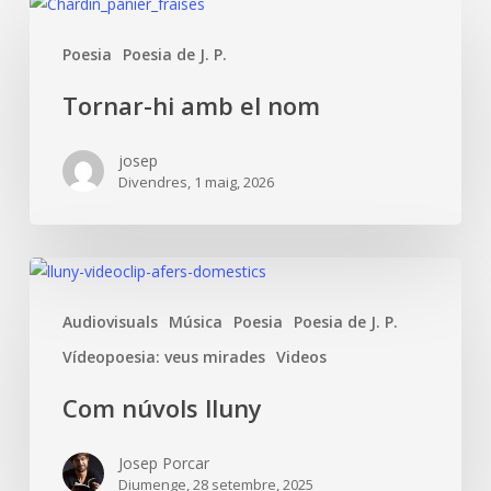
Tornar-
hi
Poesia
Poesia de J. P.
amb
el
Tornar-hi amb el nom
nom
josep
Divendres, 1 maig, 2026
Com
núvols
Audiovisuals
Música
Poesia
Poesia de J. P.
lluny
Vídeopoesia: veus mirades
Videos
Com núvols lluny
Josep Porcar
Diumenge, 28 setembre, 2025