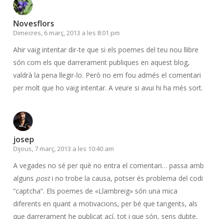
Novesflors
Dimecres, 6 març, 2013 a les 8:01 pm
Ahir vaig intentar dir-te que si els poemes del teu nou llibre
són com els que darrerament publiques en aquest blog,
valdrà la pena llegir-lo. Però no em fou admés el comentari
per molt que ho vaig intentar. A veure si avui hi ha més sort.
josep
Dijous, 7 març, 2013 a les 10:40 am
A vegades no sé per què no entra el comentari… passa amb
alguns
post
i no trobe la causa, potser és problema del codi
“captcha”. Els poemes de «Llambreig» són una mica
diferents en quant a motivacions, per bé que tangents, als
que darrerament he publicat ací, tot i que són, sens dubte,