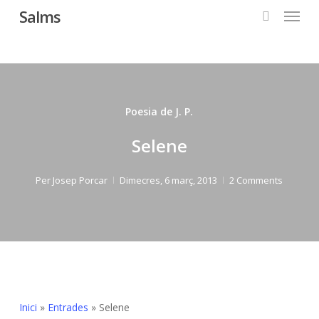
Menu
Skip
Salms
to
search
main
content
Poesia de J. P.
Selene
Per
Josep Porcar
Dimecres, 6 març, 2013
2 Comments
Inici
»
Entrades
»
Selene