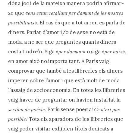
dóna joc i de la mateixa manera podría afirmar-
ens estan retallant per damunt de les nostres
se que «
possibilitats
». El cas és que a tot arreu es parla de
diners. Parlar d’amor i/o de sexe no està de
moda, a no ser que preguntes quants diners
per damunt
per baix
costa tindre’n. Siga «
» o siga «
»,
en amor això no importa tant. A París vaig
comprovar que també a les llibreries els diners
imperen sobre l’amor i que està molt de moda
l’assaig de socioeconomia. En totes les llibreries
vaig haver de preguntar on havien instal·lat la
section de poésie
Ce n’est pas
. París sense poesia!
possible!
Tots els aparadors de les llibreries que
vaig poder visitar exhibien títols dedicats a