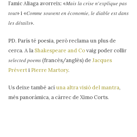
Mais la crise n’explique pas
l’amic Aliaga avorreix: «
tout
Comme souvent en économie, le diable est dans
» i «
les détails
».
PD. París té poesia, però reclama un plus de
cerca. A la
Shakespeare and Co
vaig poder collir
selected poems
(francès/anglès) de
Jacques
Prévert
i
Pierre Martory
.
Us deixe també ací
una altra visió del mantra
,
més panoràmica, a càrrec de Ximo Corts.