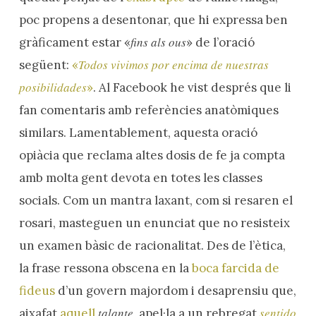
poc propens a desentonar, que hi expressa ben
fins als ous
gràficament estar «
» de l’oració
Todos vivimos por encima de nuestras
següent:
«
posibilidades
»
. Al Facebook he vist després que li
fan comentaris amb referències anatòmiques
similars. Lamentablement, aquesta oració
opiàcia que reclama altes dosis de fe ja compta
amb molta gent devota en totes les classes
socials. Com un mantra laxant, com si resaren el
rosari, masteguen un enunciat que no resisteix
un examen bàsic de racionalitat. Des de l’ètica,
la frase ressona obscena en la
boca farcida de
fideus
d’un govern majordom i desaprensiu que,
talante
sentido
aixafat
aquell
, apel·la a un rebregat