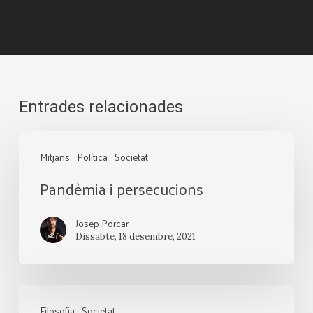
Entrades relacionades
Pandèmia
Mitjans
Política
Societat
i
Pandèmia i persecucions
persecucions
Josep Porcar
Dissabte, 18 desembre, 2021
Essencial
Filosofia
Societat