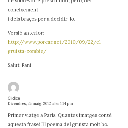
de sobreviure prescindint, però, del
coneixement
i dels braços per a decidir-lo.
Versió anterior:
http://www.porcar.net/2010/09/22/el-
gruista-zombie/
Salut, Fani.
Clidice
Divendres, 25 maig, 2012 a les 1:14 pm
Primer viatge a París! Quantes imatges conté
aquesta frase! El poema del gruista molt bo.