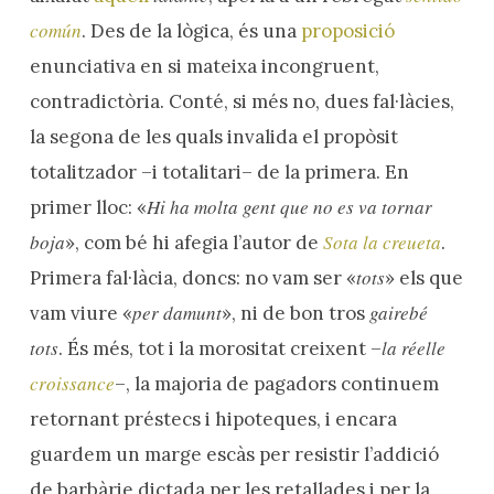
común
. Des de la lògica, és una
proposició
enunciativa en si mateixa incongruent,
contradictòria. Conté, si més no, dues fal·làcies,
la segona de les quals invalida el propòsit
totalitzador –i totalitari– de la primera. En
Hi ha molta gent que no es va tornar
primer lloc: «
boja
Sota la creueta
», com bé hi afegia l’autor de
.
tots
Primera fal·làcia, doncs: no vam ser «
» els que
per damunt
gairebé
vam viure «
», ni de bon tros
tots
la réelle
. És més, tot i la morositat creixent –
croissance
–, la majoria de pagadors continuem
retornant préstecs i hipoteques, i encara
guardem un marge escàs per resistir l’addició
de barbàrie dictada per les retallades i per la