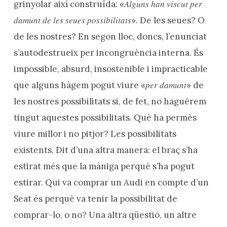
Alguns han viscut per
grinyolar així construïda: «
damunt de les seues possibilitats
». De les seues? O
de les nostres? En segon lloc, doncs, l’enunciat
s’autodestrueix per incongruència interna. És
impossible, absurd, insostenible i impracticable
per damunt
que alguns hàgem pogut viure «
» de
les nostres possibilitats si, de fet, no haguérem
tingut aquestes possibilitats. Què ha permès
viure millor i no pitjor? Les possibilitats
existents. Dit d’una altra manera: el braç s’ha
estirat més que la màniga perquè s’ha pogut
estirar. Qui va comprar un Audi en compte d’un
Seat és perquè va tenir la possibilitat de
comprar-lo, o no? Una altra qüestió, un altre