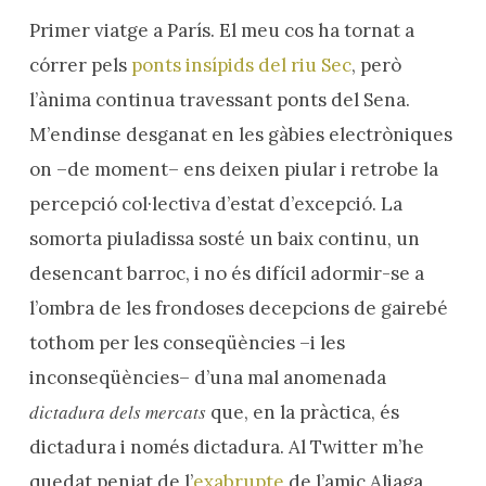
Primer viatge a París. El meu cos ha tornat a
córrer pels
ponts insípids del riu Sec
, però
l’ànima continua travessant ponts del Sena.
M’endinse desganat en les gàbies electròniques
on –de moment– ens deixen piular i retrobe la
percepció col·lectiva d’estat d’excepció. La
somorta piuladissa sosté un baix continu, un
desencant barroc, i no és difícil adormir-se a
l’ombra de les frondoses decepcions de gairebé
tothom per les conseqüències –i les
inconseqüències– d’una mal anomenada
dictadura dels mercats
que, en la pràctica, és
dictadura i només dictadura. Al Twitter m’he
quedat penjat de l’
exabrupte
de l’amic Aliaga,