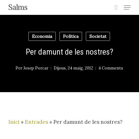
Menu
Skip
Salms
search
to
main
content
Economia
Política
Societat
Per damunt de les nostres?
Per
Josep Porcar
Dijous, 24 maig, 2012
4 Comments
Inici
»
Entrades
»
Per damunt de les nostres?