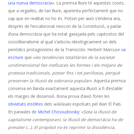
una nueva democracia»
. La premsa lliure té aquestes coses,
que a vegades, de tan lliure, aparenta perfectament que no
sap que en realitat no ho és. Potser per això s’enderia ara,
després de l’encabironat neocon de la Constitució, a parlar
d’una democràcia que ha estat gasejada pels capitostos del
socioliberalisme al qual s’adscriu ideològicament un dels
periòdics protagonistes de la Transición. Herbert Marcuse
va
escriure
que «
les tendències totalitàries de la societat
unidimensional fan ineficaces les formes i els mitjans de
protesta tradicionals, potser fins i tot perillosos, perquè
preserven la il·lusió de sobirania popular
». Aquesta premsa
conserva en llanda exactament aquesta il·lusió a fi d’establir
els marges de dissensió. Bona prova d’això foren les
obvietats insòlites
dels
wikileaks
espolsats pel diari El País.
En paraules de
Michel Chossudovsky
: «
Sota la il·lusió de
capitalisme contemporani, la il·lusió de democràcia ha de
prevaler (…). El propòsit no és reprimir la dissidència,