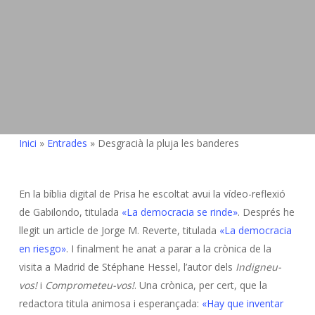
Inici
»
Entrades
»
Desgracià la pluja les banderes
En la bíblia digital de Prisa he escoltat avui la vídeo-reflexió
de Gabilondo, titulada
«La democracia se rinde»
. Després he
llegit un article de Jorge M. Reverte, titulada
«La democracia
en riesgo»
. I finalment he anat a parar a la crònica de la
visita a Madrid de Stéphane Hessel, l’autor dels
Indigneu-
vos!
i
Comprometeu-vos!
. Una crònica, per cert, que la
redactora titula animosa i esperançada:
«Hay que inventar