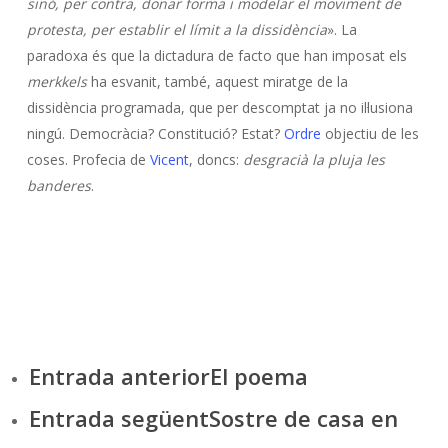
sinó, per contra, donar forma i modelar el moviment de
protesta, per establir el límit a la dissidència
». La
paradoxa és que la dictadura de facto que han imposat els
merkkels
ha esvanit, també, aquest miratge de la
dissidència programada, que per descomptat ja no il·lusiona
ningú. Democràcia? Constitució? Estat?
Ordre
objectiu de les
coses. Profecia de
Vicent
, doncs:
desgracià la pluja les
banderes
.
Entrada anterior
El poema
Entrada següent
Sostre de casa en