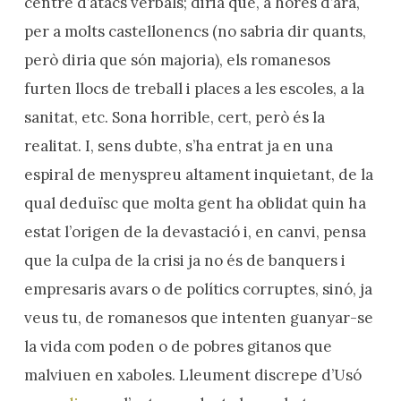
centre d’atacs verbals; diria que, a hores d’ara,
per a molts castellonencs (no sabria dir quants,
però diria que són majoria), els romanesos
furten llocs de treball i places a les escoles, a la
sanitat, etc. Sona horrible, cert, però és la
realitat. I, sens dubte, s’ha entrat ja en una
espiral de menyspreu altament inquietant, de la
qual deduïsc que molta gent ha oblidat quin ha
estat l’origen de la devastació i, en canvi, pensa
que la culpa de la crisi ja no és de banquers i
empresaris avars o de polítics corruptes, sinó, ja
veus tu, de romanesos que intenten guanyar-se
la vida com poden o de pobres gitanos que
malviuen en xaboles. Lleument discrepe d’Usó