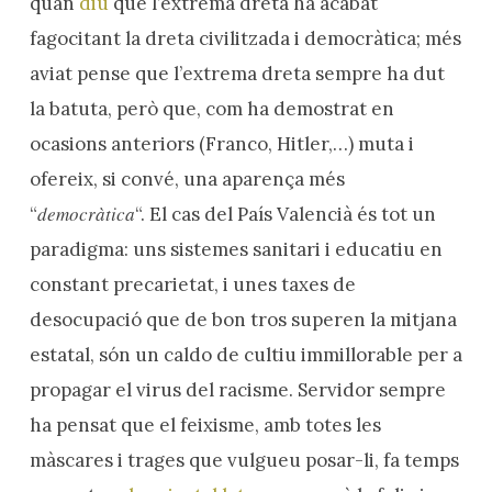
quan
diu
que l’extrema dreta ha acabat
fagocitant la dreta civilitzada i democràtica; més
aviat pense que l’extrema dreta sempre ha dut
la batuta, però que, com ha demostrat en
ocasions anteriors (Franco, Hitler,…) muta i
ofereix, si convé, una aparença més
democràtica
“
“. El cas del País Valencià és tot un
paradigma: uns sistemes sanitari i educatiu en
constant precarietat, i unes taxes de
desocupació que de bon tros superen la mitjana
estatal, són un caldo de cultiu immillorable per a
propagar el virus del racisme. Servidor sempre
ha pensat que el feixisme, amb totes les
màscares i trages que vulgueu posar-li, fa temps