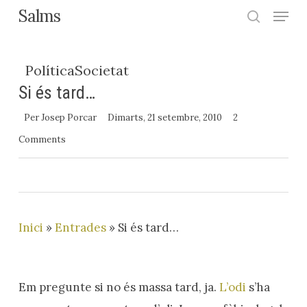
Menu
Skip
Salms
search
to
Close
main
Menu
Política
Societat
content
Si és tard…
Per
Josep Porcar
Dimarts, 21 setembre, 2010
2
Comments
Inici
»
Entrades
»
Si és tard…
Em pregunte si no és massa tard, ja.
L’odi
s’ha