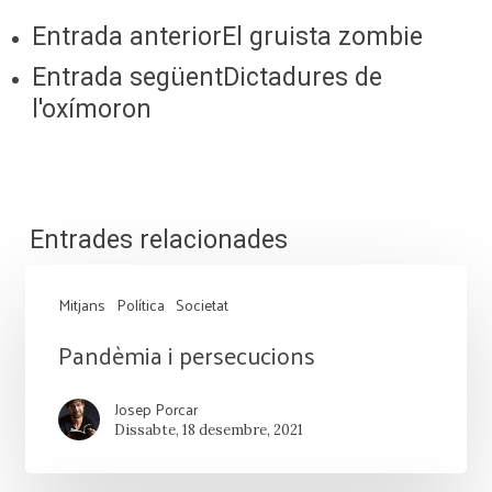
Entrada anterior
El gruista zombie
Entrada següent
Dictadures de
l'oxímoron
Entrades relacionades
Mitjans
Política
Societat
Pandèmia
Pandèmia i persecucions
i
Josep Porcar
persecucions
Dissabte, 18 desembre, 2021