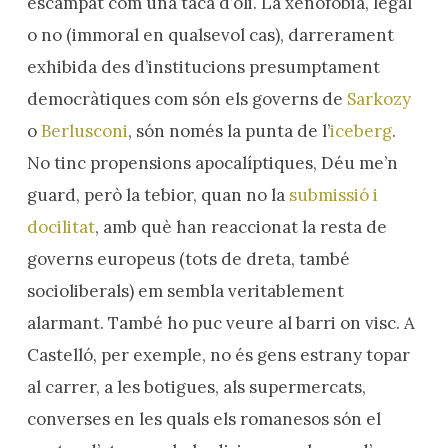
escampat com una taca d’oli. La xenofòbia, legal
o no (immoral en qualsevol cas), darrerament
exhibida des d’institucions presumptament
democràtiques com són els governs de
Sarkozy
o
Berlusconi
, són només la punta de l’
iceberg
.
No tinc propensions apocalíptiques, Déu me’n
guard, però la tebior, quan no la
submissió i
docilitat
, amb què han reaccionat la resta de
governs europeus (tots de dreta, també
socioliberals) em sembla veritablement
alarmant. També ho puc veure al barri on visc. A
Castelló, per exemple, no és gens estrany topar
al carrer, a les botigues, als supermercats,
converses en les quals els romanesos són el