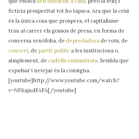
que estava
ben instal·lat a casa
, però la feliç i
fictícia prosperitat tot ho tapava. Ara que la crisi
és la única cosa que prospera, el capitalisme
trau al carrer els gossos de presa, en forma de
conversa xenòfoba, de
depredadora
de vots, de
concert
, de
partit polític
a les institucions o,
simplement, de
cadells ensinistrats
. Sembla que
expulsar i netejar és la consigna.
[youtube]http://www.youtube.com/watch?
v=NF8ajndFAFA[/youtube]