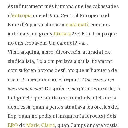
és infinitament més humana que les cabassades
d’
entropia
que el Banc Central Europeu o el
Banc d’Espanya aboquen
cada matí
, com uns
autòmats, en greus
titulars
2×5. Feia temps que
no ens trobàvem. Un cafenet? Va…
Vilafranquina, mare, divorciada, aturada i ex-
sindicalista, Lola em parlava als ulls, fixament,
com si foren botons desfilats que m’haguera de
Com estàs,
t
u ja
cosir. Primer, com no, el repunt:
has trobat faena?
Després, el sargit irreversible, la
indignació que sentia recordant els inicis de la
destrossa, quan a penes ataüllava les orelles del
llop, quan no podia ni imaginar la ferocitat dels
ERO
de
Marie Claire
, quan Camps encara vestia