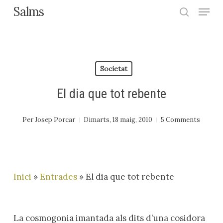
Menu
Skip
Salms
search
to
Close
main
Menu
content
Societat
El dia que tot rebente
Per
Josep Porcar
Dimarts, 18 maig, 2010
5 Comments
Inici
»
Entrades
»
El dia que tot rebente
La cosmogonia imantada als dits d’una cosidora