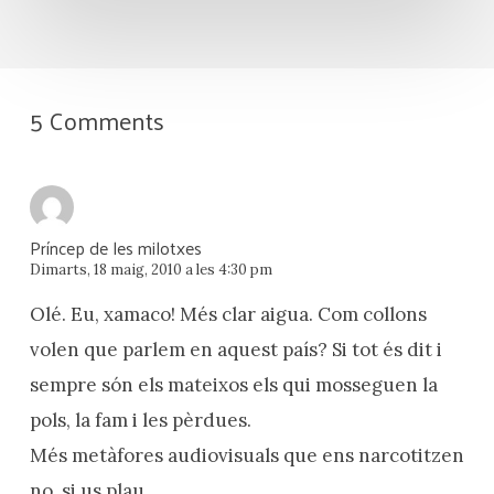
5 Comments
Príncep de les milotxes
Dimarts, 18 maig, 2010 a les 4:30 pm
Olé. Eu, xamaco! Més clar aigua. Com collons
volen que parlem en aquest país? Si tot és dit i
sempre són els mateixos els qui mosseguen la
pols, la fam i les pèrdues.
Més metàfores audiovisuals que ens narcotitzen
no, si us plau.