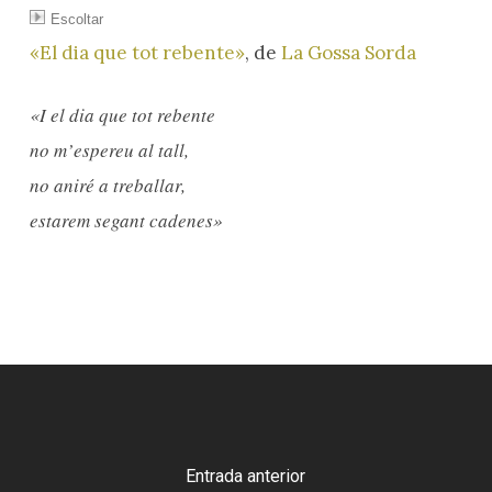
Escoltar
«El dia que tot rebente»
, de
La Gossa Sorda
«I el dia que tot rebente
no m’espereu al tall,
no aniré a treballar,
estarem segant cadenes»
Entrada anterior