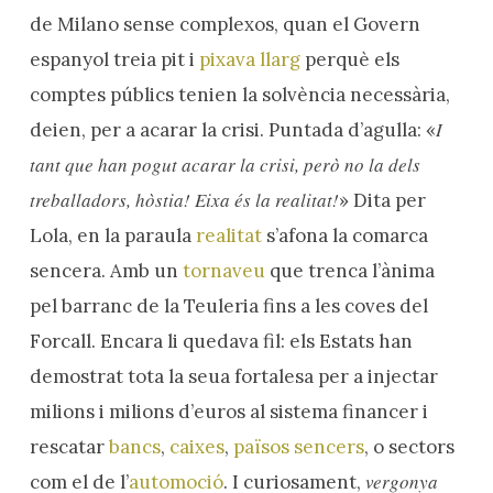
de Milano sense complexos, quan el Govern
espanyol treia pit i
pixava llarg
perquè els
comptes públics tenien la solvència necessària,
I
deien, per a acarar la crisi. Puntada d’agulla: «
tant que han pogut acarar la crisi, però no la dels
treballadors, hòstia! Eixa és la realitat!
» Dita per
Lola, en la paraula
realitat
s’afona la comarca
sencera. Amb un
tornaveu
que trenca l’ànima
pel barranc de la Teuleria fins a les coves del
Forcall. Encara li quedava fil: els Estats han
demostrat tota la seua fortalesa per a injectar
milions i milions d’euros al sistema financer i
rescatar
bancs
,
caixes
,
països sencers
, o sectors
vergonya
com el de l’
automoció
. I curiosament,