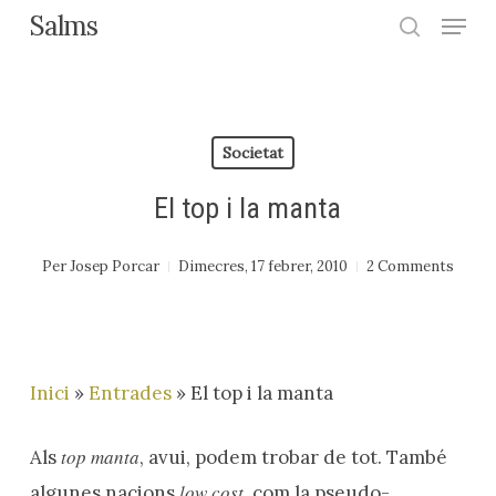
Menu
Skip
Salms
search
to
Close
main
Menu
content
Societat
El top i la manta
Per
Josep Porcar
Dimecres, 17 febrer, 2010
2 Comments
Inici
»
Entrades
»
El top i la manta
top manta
Als
, avui, podem trobar de tot. També
low cost
algunes nacions
, com la pseudo-