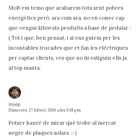
Molt em temo que acabarem tots sent pobres
energètics però, ara com ara, no en conec cap
que vengui kilowats produïts a base de pedalar :
( Tot i que, ben pensat, i si ens guiem per les
incontables trucades que et fan les elèctriques
per captar clients, ves que no hi estiguin ells ja
al top manta.
Josep
Dimecres, 17 febrer, 2010 a les 5:18 pm
Potser hauré de mirar què trobe al mercat
negre de plaques solars. ;-)