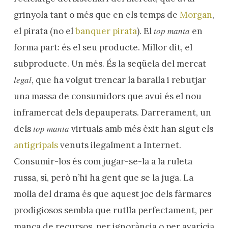
grinyola tant o més que en els temps de
Morgan
,
top manta
el pirata (no el
banquer pirata
). El
en
forma part: és el seu producte. Millor dit, el
subproducte. Un més. És la seqüela del mercat
legal
, que ha volgut trencar la baralla i rebutjar
una massa de consumidors que avui és el nou
inframercat dels depauperats. Darrerament, un
top manta
dels
virtuals amb més èxit han sigut els
antigripals
venuts ilegalment a Internet.
Consumir-los és com jugar-se-la a la ruleta
russa, sí, però n’hi ha gent que se la juga. La
molla del drama és que aquest joc dels fàrmarcs
prodigiosos sembla que rutlla perfectament, per
manca de recursos, per ignorància o per avarícia