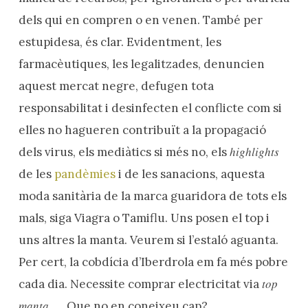
dels qui en compren o en venen. També per
estupidesa, és clar. Evidentment, les
farmacèutiques, les legalitzades, denuncien
aquest mercat negre, defugen tota
responsabilitat i desinfecten el conflicte com si
elles no hagueren contribuït a la propagació
highlights
dels virus, els mediàtics si més no, els
de les
pandèmies
i de les sanacions, aquesta
moda sanitària de la marca guaridora de tots els
mals, siga Viagra o Tamiflu. Uns posen el top i
uns altres la manta. Veurem si l’estaló aguanta.
Per cert, la cobdícia d’Iberdrola em fa més pobre
top
cada dia. Necessite comprar electricitat via
manta
… . Que no en coneixeu cap?