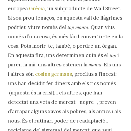
europea
Grècia
, un subproducte de Wall Street.
Si sou prou tenaços, en aquesta vall de llàgrimes
top manta
podríeu viure només del
. Quan vius
només d’una cosa, és més fàcil convertir-te en la
cosa. Pots morir-te, també, o perdre un òrgan.
top
En aquesta fira, uns determinen quin és el
i
manta
paren la mà; uns altres estenen la
. Els uns
i altres són
cosins germans
, proclius a l’incest:
uns han decidit fer diners amb els rics només
(aquesta és la crisi), i els altres, que han
detectat una veta de mercat –negre–, proven
d’arrapar alguns xavos als pobres, als antics i als
nous. És el rutinari poder de readaptació i
reciclatge del sistema i del mercat, que avui