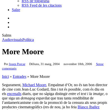
RSS de fotografia
RSS Feed de les citacions
Salze
bluesky
instagram
flickr
mastodon
search
Menu
Salms
Audiovisuals
Política
More Moore
Per
Josep Porcar
Dilluns, 31 maig, 2004
novembre 18th, 2006
Sense
comentaris
Inici
»
Entrades
»
More Moore
Segurament,
Michael Moore
, Empalmat d‘Or, no és tan bon director
de cine com Jean-Luc Godard, fins i tot és possible, com és diu en
els
encenalls
diaris, que no sàpiga distingir
entre el text i la imatge
, o
que siga un
demagog
espavilat que trau tanta rendibilitat de
l‘antiamericanisme com de la promoció de la censura als seus propis
productes cinematogràfics (res de nou, ja ho feia
Blasco Ibañez