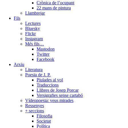
Crònica de l’ocupant
22 mans de pintura
Llambrejar
Fils
Lectures
Bluesky
Flickr
Instagram
Més fils…
Mastodon
Twitter
Facebook
Arxiu
Literatura
Poesia de J. P.
Piulades al vol
Traduccions
Llibres de Josep Porcar
Versigrafies sense cartabó
Vídeopoesia: veus mirades
Ressenyes
+ seccions
Filosofia
Societat
Política