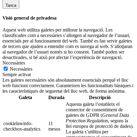
Tanca
Visió general de privadesa
Aquest web utilitza galetes per millorar la navegació. Les
classificades com a necessàries s’allotgen al navegador de l’usuari,
essencials per al funcionament del web. També es fan servir galetes
de tercers que ajuden a entendre com es navega al web. S’allotjaran
al navegador de l’usuari només si ho consent. També poden ser
desactivades, si bé això pot afectar l’experiència de navegació.
Necessàries
Necessàries
Sempre activat
Les galetes necessàries són absolutament essencials perquè el lloc
web funcioni correctament. Garanteixen les funcionalitats bàsiques i
les característiques de seguretat del lloc web, de forma anònima.
Galeta
Durada
Descripció
Aquesta galeta l’estableix el
connector de consentiment de
galetes de GDPR (
General Data
Protection Regulation
, segons la
cookielawinfo-
11
llei europea de protecció de dades).
checkbox-analytics
mesos
La galeta s’utilitza per