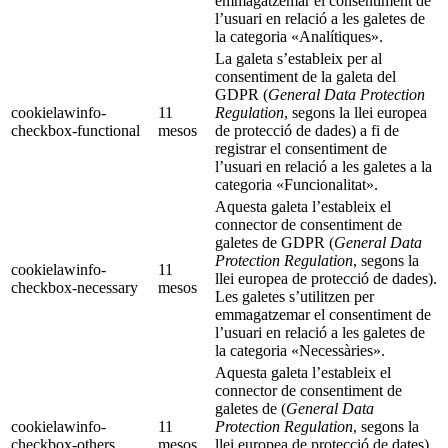
emmagatzemar el consentiment de
l’usuari en relació a les galetes de
la categoria «Analítiques».
La galeta s’estableix per al
consentiment de la galeta del
GDPR (
General Data Protection
cookielawinfo-
11
Regulation
, segons la llei europea
checkbox-functional
mesos
de protecció de dades) a fi de
registrar el consentiment de
l’usuari en relació a les galetes a la
categoria «Funcionalitat».
Aquesta galeta l’estableix el
connector de consentiment de
galetes de GDPR (
General Data
Protection Regulation
, segons la
cookielawinfo-
11
llei europea de protecció de dades).
checkbox-necessary
mesos
Les galetes s’utilitzen per
emmagatzemar el consentiment de
l’usuari en relació a les galetes de
la categoria «Necessàries».
Aquesta galeta l’estableix el
connector de consentiment de
galetes de (
General Data
cookielawinfo-
11
Protection Regulation
, segons la
checkbox-others
mesos
llei europea de protecció de dates).