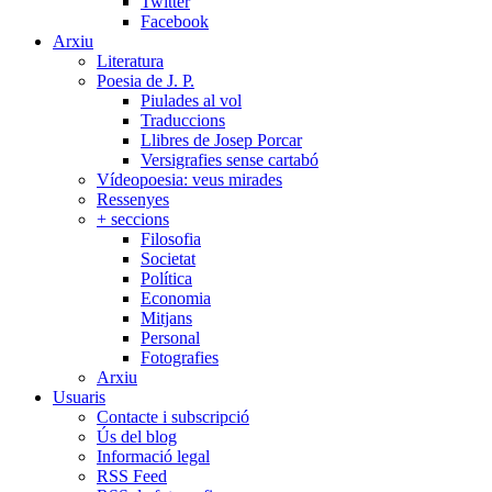
Twitter
Facebook
Arxiu
Literatura
Poesia de J. P.
Piulades al vol
Traduccions
Llibres de Josep Porcar
Versigrafies sense cartabó
Vídeopoesia: veus mirades
Ressenyes
+ seccions
Filosofia
Societat
Política
Economia
Mitjans
Personal
Fotografies
Arxiu
Usuaris
Contacte i subscripció
Ús del blog
Informació legal
RSS Feed