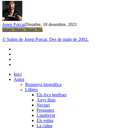
Josep Porcar
Dissabte, 18 desembre, 2021
Share
Share
Share
Share
Pin
© Salms de Josep Porcar. Des de maig de 2002.
bluesky
instagram
flickr
mastodon
Close
Inici
Menu
Autor
Ressenya biogràfica
Llibres
Els focs ignífugs
Anys llum
Nectari
Preguntes
Llambreig
Els estius
La culpa