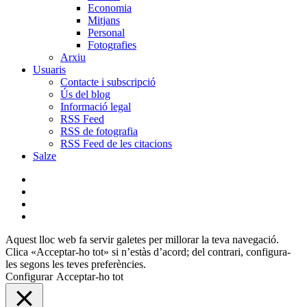
Economia
Mitjans
Personal
Fotografies
Arxiu
Usuaris
Contacte i subscripció
Ús del blog
Informació legal
RSS Feed
RSS de fotografia
RSS Feed de les citacions
Salze
bluesky
instagram
flickr
mastodon
Aquest lloc web fa servir galetes per millorar la teva navegació.
Clica «Acceptar-ho tot» si n’estàs d’acord; del contrari, configura-
les segons les teves preferències.
Configurar
Acceptar-ho tot