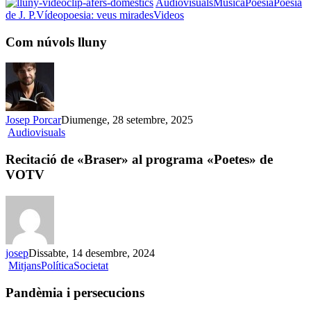
Audiovisuals
Música
Poesia
Poesia
Com
de J. P.
Vídeopoesia: veus mirades
Videos
núvols
lluny
Com núvols lluny
Josep Porcar
Diumenge, 28 setembre, 2025
Recitació
Audiovisuals
de
«Braser»
Recitació de «Braser» al programa «Poetes» de
al
VOTV
programa
«Poetes»
de
VOTV
josep
Dissabte, 14 desembre, 2024
Pandèmia
Mitjans
Política
Societat
i
persecucions
Pandèmia i persecucions