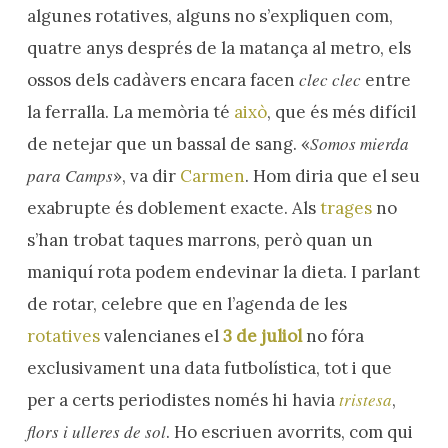
algunes rotatives, alguns no s’expliquen com,
quatre anys després de la matança al metro, els
clec clec
ossos dels cadàvers encara facen
entre
la ferralla. La memòria té
això
, que és més difícil
Somos mierda
de netejar que un bassal de sang. «
para Camps
», va dir
Carmen
. Hom diria que el seu
exabrupte és doblement exacte. Als
trages
no
s’han trobat taques marrons, però quan un
maniquí rota podem endevinar la dieta. I parlant
de rotar, celebre que en l’agenda de les
rotatives
valencianes el
3 de juliol
no fóra
exclusivament una data futbolística, tot i que
tristesa
per a certs periodistes només hi havia
,
flors i ulleres de sol
. Ho escriuen avorrits, com qui