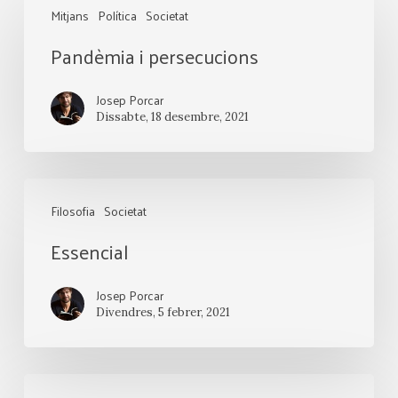
Mitjans
Política
Societat
i
Pandèmia i persecucions
persecucions
Josep Porcar
Dissabte, 18 desembre, 2021
Essencial
Filosofia
Societat
Essencial
Josep Porcar
Divendres, 5 febrer, 2021
Espectres