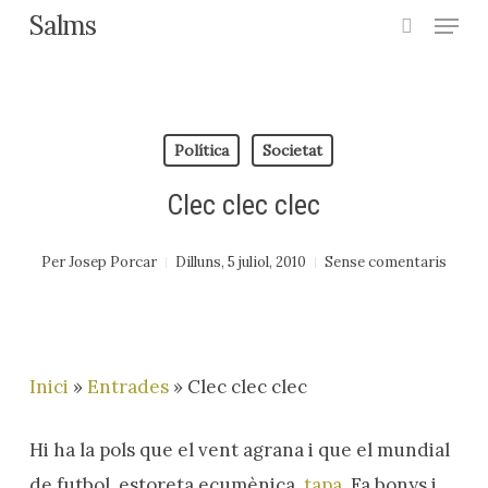
Menu
Skip
Salms
search
to
main
content
Política
Societat
Clec clec clec
Per
Josep Porcar
Dilluns, 5 juliol, 2010
Sense comentaris
Inici
»
Entrades
»
Clec clec clec
Hi ha la pols que el vent agrana i que el mundial
de futbol, estoreta ecumènica,
tapa
. Fa bonys i