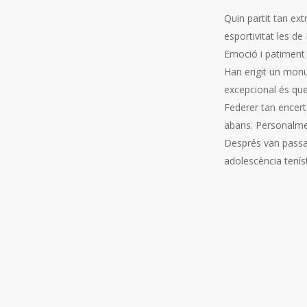
Quin partit tan ext
esportivitat les 
Emoció i patiment fi
Han erigit un monu
excepcional és que
Federer tan encert
abans. Personalmen
Després van passar 
adolescència teníst