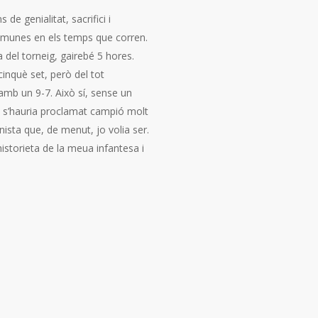
e genialitat, sacrifici i
omunes en els temps que corren.
ia del torneig, gairebé 5 hores.
inquè set, però del tot
amb un 9-7. Això sí, sense un
al s’hauria proclamat campió molt
ista que, de menut, jo volia ser.
historieta de la meua infantesa i