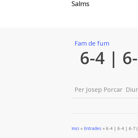
Salms
Skip
to
main
content
Fam de fum
6-4 | 6-
Per
Josep Porcar
Dium
Inici
»
Entrades
»
6-4 | 6-4 | 6-7 