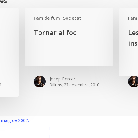
des
Fam de fum
Societat
Fam
Tornar
Les
Tornar al foc
Le
al
obvietats
ins
foc
insòlites
Josep Porcar
1
Dilluns, 27 desembre, 2010
bluesky
 maig de 2002.
instagram
flickr