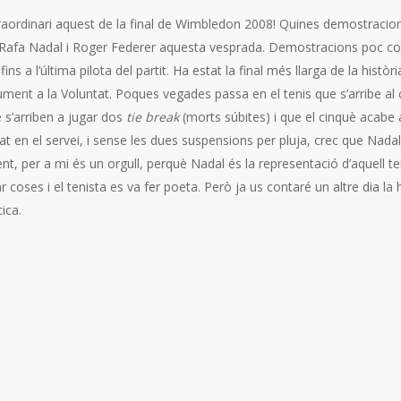
raordinari aquest de la final de Wimbledon 2008! Quines demostracions d
de Rafa Nadal i Roger Federer aquesta vesprada. Demostracions poc c
ns a l’última pilota del partit. Ha estat la final més llarga de la històr
ment a la Voluntat. Poques vegades passa en el tenis que s’arribe al c
 s’arriben a jugar dos
tie break
(morts súbites) i que el cinquè acabe 
at en el servei, i sense les dues suspensions per pluja, crec que Nad
t, per a mi és un orgull, perquè Nadal és la representació d’aquell ten
coses i el tenista es va fer poeta. Però ja us contaré un altre dia la 
ica.