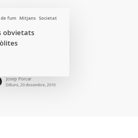
 de fum
Mitjans
Societat
s obvietats
òlites
Josep Porcar
Dilluns, 20 desembre, 2010