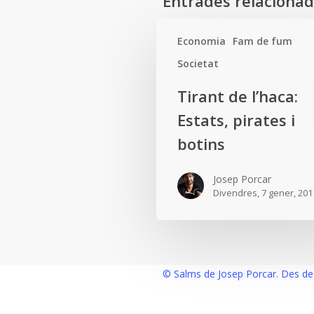
Entrades relaciona
Economia
Fam de fum
Societat
Tirant
Tirant de l’haca:
de
Estats, pirates i
l’haca:
Estats,
botins
pirates
i
Josep Porcar
Divendres, 7 gener, 201
botins
© Salms de Josep Porcar. Des de