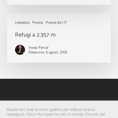
Refugi
Literatura
Poesia
Poesia de J. P.
a
Refugi a 2.357 m
2.357
m
Josep Porcar
Dimecres, 6 agost, 2025
Aquest lloc web fa servir galetes per millorar la teva
navegació. Clica «Acceptar-ho tot» si n’estàs d’acord; del