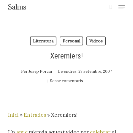
Menu
Skip
Salms
search
to
Close
main
Menu
content
Literatura
Personal
Videos
Xeremiers!
Per
Josep Porcar
Divendres, 28 setembre, 2007
Sense comentaris
Inici
»
Entrades
»
Xeremiers!
Un
amic
m‘envia aquest video per
celebrar
el