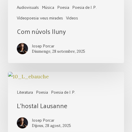
núvols
Audiovisuals
Música
Poesia
Poesia de J. P.
lluny
Vídeopoesia: veus mirades
Videos
Com núvols lluny
Josep Porcar
Diumenge, 28 setembre, 2025
L’hostal
Lausanne
Literatura
Poesia
Poesia de J. P.
L’hostal Lausanne
Josep Porcar
Dijous, 28 agost, 2025