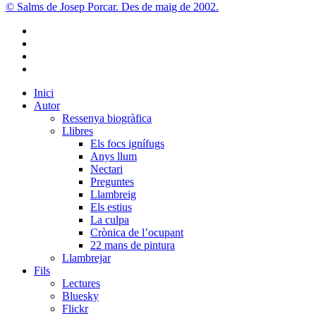
© Salms de Josep Porcar. Des de maig de 2002.
bluesky
instagram
flickr
mastodon
Close
Inici
Menu
Autor
Ressenya biogràfica
Llibres
Els focs ignífugs
Anys llum
Nectari
Preguntes
Llambreig
Els estius
La culpa
Crònica de l’ocupant
22 mans de pintura
Llambrejar
Fils
Lectures
Bluesky
Flickr