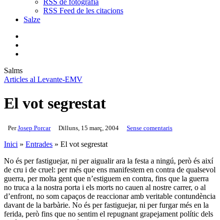
RSS de fotografia
RSS Feed de les citacions
Salze
bluesky
instagram
flickr
mastodon
search
Menu
Salms
Articles al Levante-EMV
El vot segrestat
Per
Josep Porcar
Dilluns, 15 març, 2004
Sense comentaris
Inici
»
Entrades
»
El vot segrestat
No és per fastiguejar, ni per aigualir ara la festa a ningú, però és així
de cru i de cruel: per més que ens manifestem en contra de qualsevol
guerra, per molta gent que n’estiguem en contra, fins que la guerra
no truca a la nostra porta i els morts no cauen al nostre carrer, o al
d’enfront, no som capaços de reaccionar amb veritable contundència
davant de la barbàrie. No és per fastiguejar, ni per furgar més en la
ferida, però fins que no sentim el repugnant grapejament polític dels