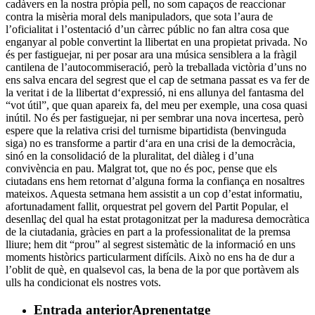
cadàvers en la nostra pròpia pell, no som capaços de reaccionar
contra la misèria moral dels manipuladors, que sota l’aura de
l’oficialitat i l’ostentació d’un càrrec públic no fan altra cosa que
enganyar al poble convertint la llibertat en una propietat privada. No
és per fastiguejar, ni per posar ara una música sensiblera a la fràgil
cantilena de l’autocommiseració, però la treballada victòria d’uns no
ens salva encara del segrest que el cap de setmana passat es va fer de
la veritat i de la llibertat d‘expressió, ni ens allunya del fantasma del
“vot útil”, que quan apareix fa, del meu per exemple, una cosa quasi
inútil. No és per fastiguejar, ni per sembrar una nova incertesa, però
espere que la relativa crisi del turnisme bipartidista (benvinguda
siga) no es transforme a partir d‘ara en una crisi de la democràcia,
sinó en la consolidació de la pluralitat, del diàleg i d’una
convivència en pau. Malgrat tot, que no és poc, pense que els
ciutadans ens hem retornat d’alguna forma la confiança en nosaltres
mateixos. Aquesta setmana hem assistit a un cop d’estat informatiu,
afortunadament fallit, orquestrat pel govern del Partit Popular, el
desenllaç del qual ha estat protagonitzat per la maduresa democràtica
de la ciutadania, gràcies en part a la professionalitat de la premsa
lliure; hem dit “prou” al segrest sistemàtic de la informació en uns
moments històrics particularment difícils. Això no ens ha de dur a
l’oblit de què, en qualsevol cas, la bena de la por que portàvem als
ulls ha condicionat els nostres vots.
Entrada anterior
Aprenentatge