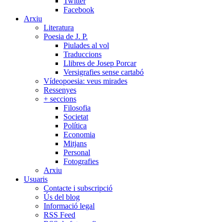
Twitter
Facebook
Arxiu
Literatura
Poesia de J. P.
Piulades al vol
Traduccions
Llibres de Josep Porcar
Versigrafies sense cartabó
Vídeopoesia: veus mirades
Ressenyes
+ seccions
Filosofia
Societat
Política
Economia
Mitjans
Personal
Fotografies
Arxiu
Usuaris
Contacte i subscripció
Ús del blog
Informació legal
RSS Feed