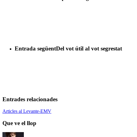
Entrada següent
Del vot útil al vot segrestat
Entrades relacionades
Que
Articles al Levante-EMV
ve
el
Que ve el llop
llop