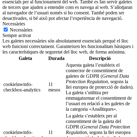
essencials per al funcionament del web. També es fan servir galetes
de tercers que ajuden a entendre com es navega al web. S’allotjaran
al navegador de l’usuari només si ho consent. També poden ser
desactivades, si bé això pot afectar l’experiència de navegació.
Necessàries
Necessàries
Sempre activat
Les galetes necessàries són absolutament essencials perquè el lloc
web funcioni correctament. Garanteixen les funcionalitats bàsiques i
les característiques de seguretat del lloc web, de forma anònima.
Galeta
Durada
Descripció
Aquesta galeta l’estableix el
connector de consentiment de
galetes de GDPR (
General Data
Protection Regulation
, segons la
cookielawinfo-
11
llei europea de protecció de dades).
checkbox-analytics
mesos
La galeta s’utilitza per
emmagatzemar el consentiment de
l’usuari en relació a les galetes de
la categoria «Analítiques».
La galeta s’estableix per al
consentiment de la galeta del
GDPR (
General Data Protection
cookielawinfo-
11
Regulation
, segons la llei europea