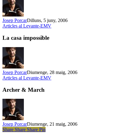
Josep Porcar
Dilluns, 5 juny, 2006
La
Articles al Levante-EMV
casa
impossible
La casa impossible
Josep Porcar
Diumenge, 28 maig, 2006
Archer
Articles al Levante-EMV
&
March
Archer & March
Josep Porcar
Diumenge, 21 maig, 2006
Share
Share
Share
Share
Pin