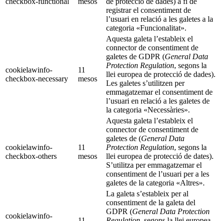
checkbox-functional
mesos
de protecció de dades) a fi de
registrar el consentiment de
l’usuari en relació a les galetes a la
categoria «Funcionalitat».
Aquesta galeta l’estableix el
connector de consentiment de
galetes de GDPR (
General Data
Protection Regulation
, segons la
cookielawinfo-
11
llei europea de protecció de dades).
checkbox-necessary
mesos
Les galetes s’utilitzen per
emmagatzemar el consentiment de
l’usuari en relació a les galetes de
la categoria «Necessàries».
Aquesta galeta l’estableix el
connector de consentiment de
galetes de (
General Data
cookielawinfo-
11
Protection Regulation
, segons la
checkbox-others
mesos
llei europea de protecció de dates).
S’utilitza per emmagatzemar el
consentiment de l’usuari per a les
galetes de la categoria «Altres».
La galeta s’estableix per al
consentiment de la galeta del
GDPR (
General Data Protection
cookielawinfo-
11
Regulation
, segons la llei europea