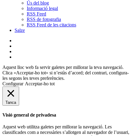
Ús del blog
Informació legal
RSS Feed
RSS de fotografia
RSS Feed de les citacions
Salze
bluesky
instagram
flickr
mastodon
Aquest lloc web fa servir galetes per millorar la teva navegació.
Clica «Acceptar-ho tot» si n’estàs d’acord; del contrari, configura-
les segons les teves preferències.
Configurar
Acceptar-ho tot
Tanca
Visió general de privadesa
Aquest web utilitza galetes per millorar la navegació. Les
classificades com a necessàries s’allotgen al navegador de l’usuari,