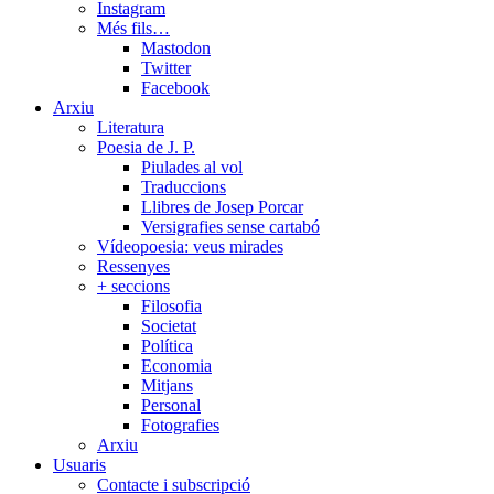
Instagram
Més fils…
Mastodon
Twitter
Facebook
Arxiu
Literatura
Poesia de J. P.
Piulades al vol
Traduccions
Llibres de Josep Porcar
Versigrafies sense cartabó
Vídeopoesia: veus mirades
Ressenyes
+ seccions
Filosofia
Societat
Política
Economia
Mitjans
Personal
Fotografies
Arxiu
Usuaris
Contacte i subscripció