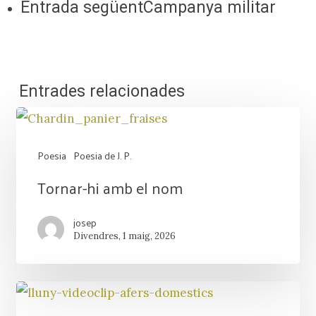
Entrada següent
Campanya militar
Entrades relacionades
Poesia
Poesia de J. P.
Tornar-
Tornar-hi amb el nom
hi
josep
amb
Divendres, 1 maig, 2026
el
nom