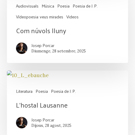
Audiovisuals
Música
Poesia
Poesia de J. P.
Vídeopoesia: veus mirades
Videos
Com
Com núvols lluny
núvols
Josep Porcar
lluny
Diumenge, 28 setembre, 2025
Literatura
Poesia
Poesia de J. P.
L’hostal
L’hostal Lausanne
Lausanne
Josep Porcar
Dijous, 28 agost, 2025