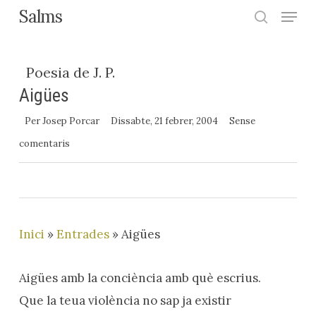
Menu
Skip
Salms
search
to
Close
main
Menu
Poesia de J. P.
content
Aigües
Per
Josep Porcar
Dissabte, 21 febrer, 2004
Sense
comentaris
Inici
»
Entrades
»
Aigües
Aigües amb la conciència amb què escrius.
Que la teua violència no sap ja existir