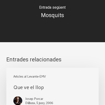
Entrada següent
Mosquits
Entrades relacionades
Que
Articles al Levante-EMV
ve
Que ve el llop
el
llop
Josep Porcar
Dilluns, 5 juny, 2006