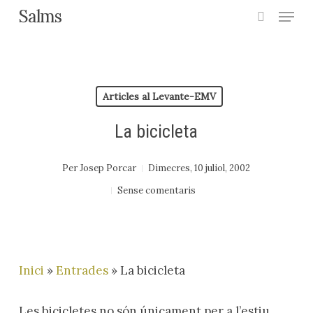
Menu
Skip
Salms
search
to
main
content
Articles al Levante-EMV
La bicicleta
Per
Josep Porcar
Dimecres, 10 juliol, 2002
Sense comentaris
Inici
»
Entrades
»
La bicicleta
Les bicicletes no són únicament per a l’estiu,