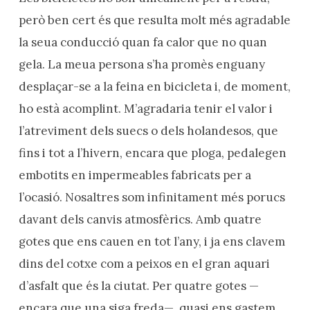
però ben cert és que resulta molt més agradable
la seua conducció quan fa calor que no quan
gela. La meua persona s’ha promès enguany
desplaçar-se a la feina en bicicleta i, de moment,
ho està acomplint. M’agradaria tenir el valor i
l’atreviment dels suecs o dels holandesos, que
fins i tot a l’hivern, encara que ploga, pedalegen
embotits en impermeables fabricats per a
l’ocasió. Nosaltres som infinitament més porucs
davant dels canvis atmosfèrics. Amb quatre
gotes que ens cauen en tot l’any, i ja ens clavem
dins del cotxe com a peixos en el gran aquari
d’asfalt que és la ciutat. Per quatre gotes —
encara que una siga freda—, quasi ens gastem