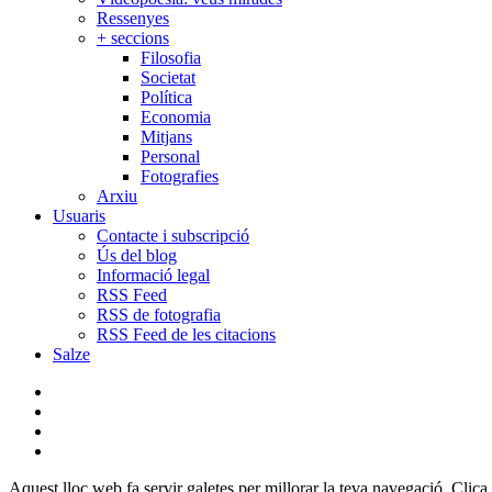
Ressenyes
+ seccions
Filosofia
Societat
Política
Economia
Mitjans
Personal
Fotografies
Arxiu
Usuaris
Contacte i subscripció
Ús del blog
Informació legal
RSS Feed
RSS de fotografia
RSS Feed de les citacions
Salze
bluesky
instagram
flickr
mastodon
Aquest lloc web fa servir galetes per millorar la teva navegació. Clica 