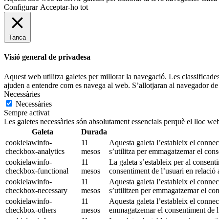
Configurar
Acceptar-ho tot
Tanca
Visió general de privadesa
Aquest web utilitza galetes per millorar la navegació. Les classificade
ajuden a entendre com es navega al web. S’allotjaran al navegador de 
Necessàries
Necessàries
Sempre activat
Les galetes necessàries són absolutament essencials perquè el lloc web
Galeta
Durada
cookielawinfo-
11
Aquesta galeta l’estableix el conn
checkbox-analytics
mesos
s’utilitza per emmagatzemar el conse
cookielawinfo-
11
La galeta s’estableix per al consen
checkbox-functional
mesos
consentiment de l’usuari en relació a
cookielawinfo-
11
Aquesta galeta l’estableix el conn
checkbox-necessary
mesos
s’utilitzen per emmagatzemar el cons
cookielawinfo-
11
Aquesta galeta l’estableix el connec
checkbox-others
mesos
emmagatzemar el consentiment de l’u