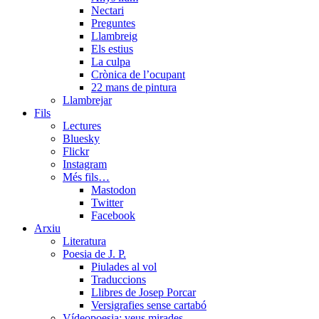
Nectari
Preguntes
Llambreig
Els estius
La culpa
Crònica de l’ocupant
22 mans de pintura
Llambrejar
Fils
Lectures
Bluesky
Flickr
Instagram
Més fils…
Mastodon
Twitter
Facebook
Arxiu
Literatura
Poesia de J. P.
Piulades al vol
Traduccions
Llibres de Josep Porcar
Versigrafies sense cartabó
Vídeopoesia: veus mirades