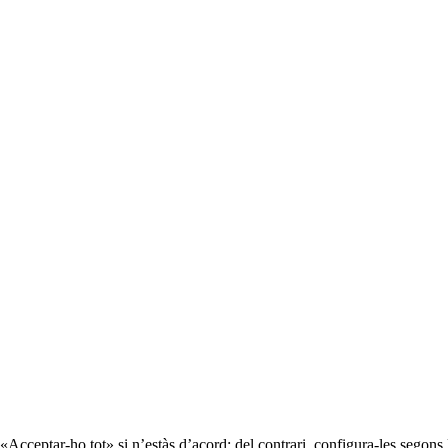
«Acceptar-ho tot» si n’estàs d’acord; del contrari, configura-les segons 