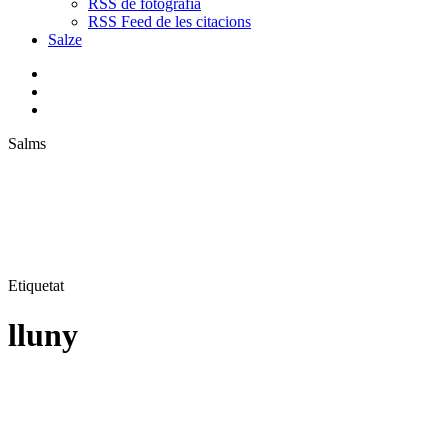
RSS de fotografia
RSS Feed de les citacions
Salze
bluesky
instagram
flickr
mastodon
search
Menu
Salms
Etiquetat
lluny