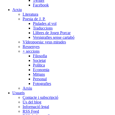
Twitter
Facebook
Arxiu
Literatura
Poesia de J. P.
Piulades al vol
Traduccions
Llibres de Josep Porcar
Versigrafies sense cartabó
Vídeopoesia: veus mirades
Ressenyes
+ seccions
Filosofia
Societat
Política
Economia
Mitjans
Personal
Fotografies
Arxiu
Usuaris
Contacte i subscripció
Ús del blog
Informació legal
RSS Feed