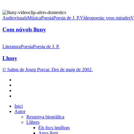
Com
núvols
Audiovisuals
Música
Poesia
Poesia de J. P.
Vídeopoesia: veus mirades
V
lluny
Com núvols lluny
Lluny
Literatura
Poesia
Poesia de J. P.
Lluny
© Salms de Josep Porcar. Des de maig de 2002.
bluesky
instagram
flickr
mastodon
Close
Inici
Menu
Autor
Ressenya biogràfica
Llibres
Els focs ignífugs
Anys llum