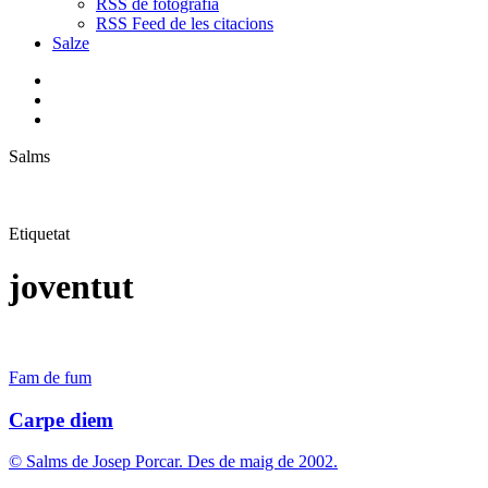
RSS de fotografia
RSS Feed de les citacions
Salze
bluesky
instagram
flickr
mastodon
search
Menu
Salms
Etiquetat
joventut
Carpe
Fam de fum
diem
Carpe diem
© Salms de Josep Porcar. Des de maig de 2002.