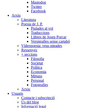
Mastodon
Twitter
Facebook
Arxiu
Literatura
Poesia de J. P.
Piulades al vol
Traduccions
Llibres de Josep Porcar
Versigrafies sense cartabó
Vídeopoesia: veus mirades
Ressenyes
+ seccions
Filosofia
Societat
Política
Economia
Mitjans
Personal
Fotografies
Arxiu
Usuaris
Contacte i subscripció
Ús del blog
Informació legal