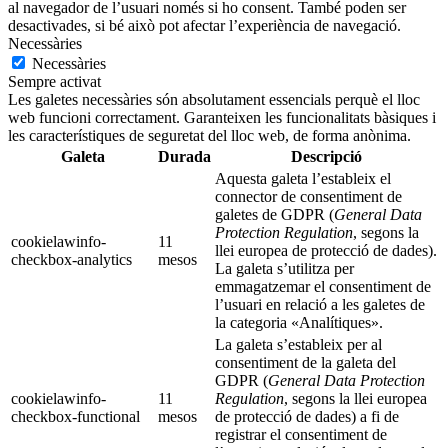
al navegador de l’usuari només si ho consent. També poden ser
desactivades, si bé això pot afectar l’experiència de navegació.
Necessàries
Necessàries
Sempre activat
Les galetes necessàries són absolutament essencials perquè el lloc
web funcioni correctament. Garanteixen les funcionalitats bàsiques i
les característiques de seguretat del lloc web, de forma anònima.
Galeta
Durada
Descripció
Aquesta galeta l’estableix el
connector de consentiment de
galetes de GDPR (
General Data
Protection Regulation
, segons la
cookielawinfo-
11
llei europea de protecció de dades).
checkbox-analytics
mesos
La galeta s’utilitza per
emmagatzemar el consentiment de
l’usuari en relació a les galetes de
la categoria «Analítiques».
La galeta s’estableix per al
consentiment de la galeta del
GDPR (
General Data Protection
cookielawinfo-
11
Regulation
, segons la llei europea
checkbox-functional
mesos
de protecció de dades) a fi de
registrar el consentiment de