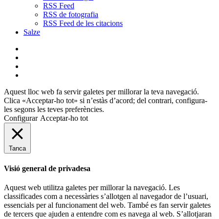
RSS Feed
RSS de fotografia
RSS Feed de les citacions
Salze
bluesky
instagram
flickr
mastodon
Aquest lloc web fa servir galetes per millorar la teva navegació.
Clica «Acceptar-ho tot» si n’estàs d’acord; del contrari, configura-
les segons les teves preferències.
Configurar
Acceptar-ho tot
Tanca
Visió general de privadesa
Aquest web utilitza galetes per millorar la navegació. Les
classificades com a necessàries s’allotgen al navegador de l’usuari,
essencials per al funcionament del web. També es fan servir galetes
de tercers que ajuden a entendre com es navega al web. S’allotjaran