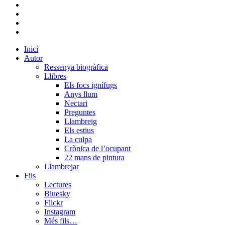
bluesky
instagram
flickr
mastodon
Close
Inici
Menu
Autor
Ressenya biogràfica
Llibres
Els focs ignífugs
Anys llum
Nectari
Preguntes
Llambreig
Els estius
La culpa
Crònica de l’ocupant
22 mans de pintura
Llambrejar
Fils
Lectures
Bluesky
Flickr
Instagram
Més fils…