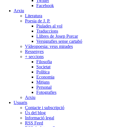
Twitter
Facebook
Arxiu
Literatura
Poesia de J. P.
Piulades al vol
Traduccions
Llibres de Josep Porcar
Versigrafies sense cartabó
Vídeopoesia: veus mirades
Ressenyes
+ seccions
Filosofia
Societat
Política
Economia
Mitjans
Personal
Fotografies
Arxiu
Usuaris
Contacte i subscripció
Ús del blog
Informació legal
RSS Feed