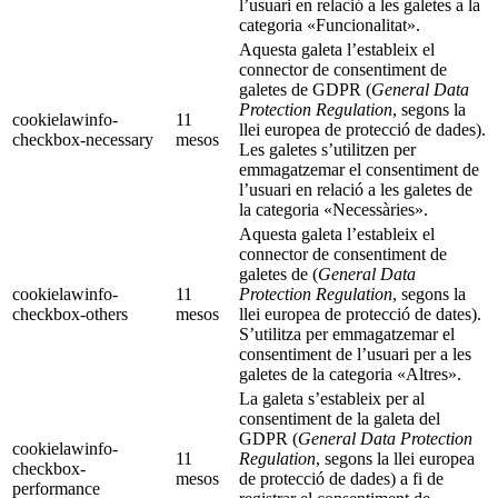
l’usuari en relació a les galetes a la
categoria «Funcionalitat».
Aquesta galeta l’estableix el
connector de consentiment de
galetes de GDPR (
General Data
Protection Regulation
, segons la
cookielawinfo-
11
llei europea de protecció de dades).
checkbox-necessary
mesos
Les galetes s’utilitzen per
emmagatzemar el consentiment de
l’usuari en relació a les galetes de
la categoria «Necessàries».
Aquesta galeta l’estableix el
connector de consentiment de
galetes de (
General Data
cookielawinfo-
11
Protection Regulation
, segons la
checkbox-others
mesos
llei europea de protecció de dates).
S’utilitza per emmagatzemar el
consentiment de l’usuari per a les
galetes de la categoria «Altres».
La galeta s’estableix per al
consentiment de la galeta del
GDPR (
General Data Protection
cookielawinfo-
11
Regulation
, segons la llei europea
checkbox-
mesos
de protecció de dades) a fi de
performance