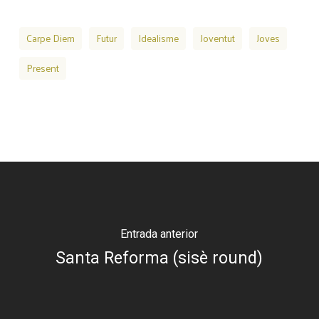
Carpe Diem
Futur
Idealisme
Joventut
Joves
Present
Entrada anterior
Santa Reforma (sisè round)