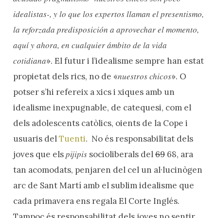
idealistas-, y lo que los expertos llaman el presentismo,
la reforzada predisposición a aprovechar el momento,
aquí y ahora, en cualquier ámbito de la vida
cotidiana
». El futur i l’idealisme sempre han estat
nuestros chicos
propietat dels rics, no de «
». O
potser s’hi refereix a xics i xiques amb un
idealisme inexpugnable, de catequesi, com el
dels adolescents catòlics, oients de la Cope i
usuaris del
Tuenti
. No és responsabilitat dels
pijipis
joves que els
socioliberals del
69
68, ara
tan acomodats, penjaren del cel un al·lucinògen
arc de Sant Martí amb el sublim idealisme que
cada primavera ens regala El Corte Inglés.
Tampoc és responsabilitat dels joves no sentir