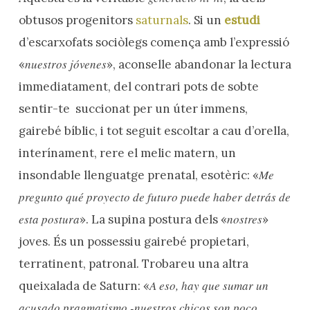
obtusos progenitors
saturnals
. Si un
estudi
d’escarxofats sociòlegs comença amb l’expressió
nuestros jóvenes
«
», aconselle abandonar la lectura
immediatament, del contrari pots de sobte
sentir-te succionat per un úter immens,
gairebé bíblic, i tot seguit escoltar a cau d’orella,
interínament, rere el melic matern, un
Me
insondable llenguatge prenatal, esotèric: «
pregunto qué proyecto de futuro puede haber detrás de
esta postura
nostres
». La supina postura dels «
»
joves. És un possessiu gairebé propietari,
terratinent, patronal. Trobareu una altra
A eso, hay que sumar un
queixalada de Saturn: «
acusado pragmatismo -nuestros chicos son poco