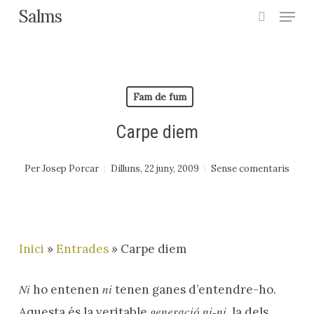
Menu
Skip
Salms
search
to
main
content
Fam de fum
Carpe diem
Per
Josep Porcar
Dilluns, 22 juny, 2009
Sense comentaris
Inici
»
Entrades
»
Carpe diem
Ni
ni
ho entenen
tenen ganes d’entendre-ho.
generació ni-ni
Aquesta és la veritable
, la dels