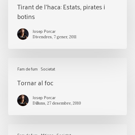
Tirant de l’haca: Estats, pirates i
l’haca:
botins
Estats,
pirates
Josep Porcar
i
Divendres, 7 gener, 2011
botins
Tornar
Fam de fum
Societat
al
Tornar al foc
foc
Josep Porcar
Dilluns, 27 desembre, 2010
Les