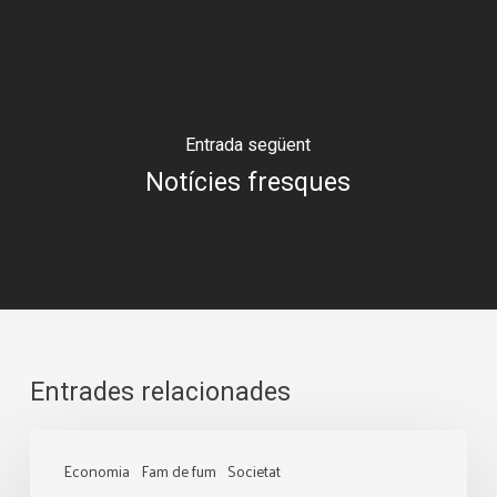
Entrada següent
Notícies fresques
Entrades relacionades
Tirant
Economia
Fam de fum
Societat
de