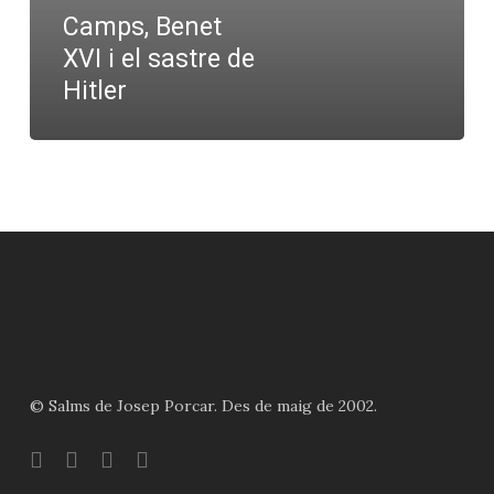
sastre
Camps, Benet
de
XVI i el sastre de
Hitler
Hitler
© Salms de Josep Porcar. Des de maig de 2002.
bluesky
instagram
flickr
mastodon