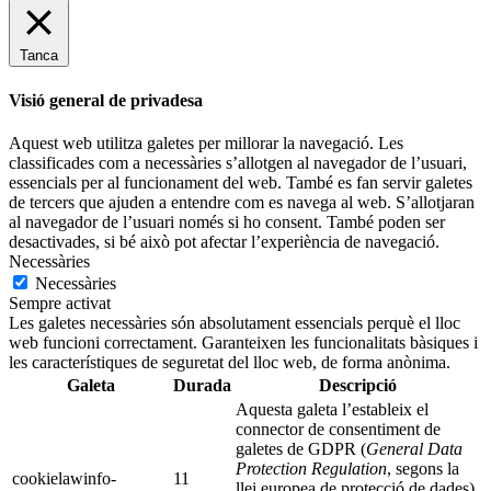
Tanca
Visió general de privadesa
Aquest web utilitza galetes per millorar la navegació. Les
classificades com a necessàries s’allotgen al navegador de l’usuari,
essencials per al funcionament del web. També es fan servir galetes
de tercers que ajuden a entendre com es navega al web. S’allotjaran
al navegador de l’usuari només si ho consent. També poden ser
desactivades, si bé això pot afectar l’experiència de navegació.
Necessàries
Necessàries
Sempre activat
Les galetes necessàries són absolutament essencials perquè el lloc
web funcioni correctament. Garanteixen les funcionalitats bàsiques i
les característiques de seguretat del lloc web, de forma anònima.
Galeta
Durada
Descripció
Aquesta galeta l’estableix el
connector de consentiment de
galetes de GDPR (
General Data
Protection Regulation
, segons la
cookielawinfo-
11
llei europea de protecció de dades).