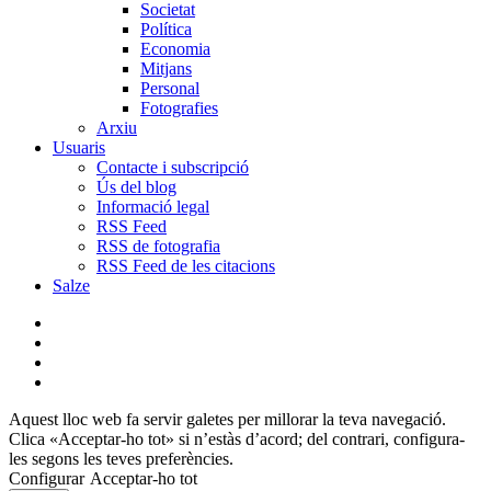
Societat
Política
Economia
Mitjans
Personal
Fotografies
Arxiu
Usuaris
Contacte i subscripció
Ús del blog
Informació legal
RSS Feed
RSS de fotografia
RSS Feed de les citacions
Salze
bluesky
instagram
flickr
mastodon
Aquest lloc web fa servir galetes per millorar la teva navegació.
Clica «Acceptar-ho tot» si n’estàs d’acord; del contrari, configura-
les segons les teves preferències.
Configurar
Acceptar-ho tot