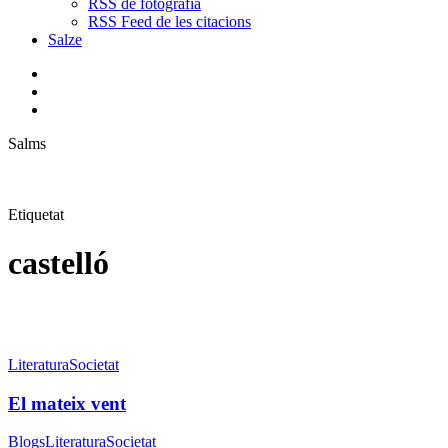
RSS de fotografia
RSS Feed de les citacions
Salze
bluesky
instagram
flickr
mastodon
search
Menu
Salms
Etiquetat
castelló
El
mateix
Literatura
Societat
vent
El mateix vent
«La
Blogs
Literatura
Societat