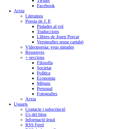
Twitter
Facebook
Arxiu
Literatura
Poesia de J. P.
Piulades al vol
Traduccions
Llibres de Josep Porcar
Versigrafies sense cartabó
Vídeopoesia: veus mirades
Ressenyes
+ seccions
Filosofia
Societat
Política
Economia
Mitjans
Personal
Fotografies
Arxiu
Usuaris
Contacte i subscripció
Ús del blog
Informació legal
RSS Feed