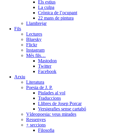
Els estius
La culpa
Crònica de l’ocupant
22 mans de pintura
Llambrejar
Fils
Lectures
Bluesky
Flickr
Instagram
Més fils…
Mastodon
Twitter
Facebook
Arxiu
Literatura
Poesia de J. P.
Piulades al vol
Traduccions
Llibres de Josep Porcar
Versigrafies sense cartabó
Vídeopoesia: veus mirades
Ressenyes
+ seccions
Filosofia