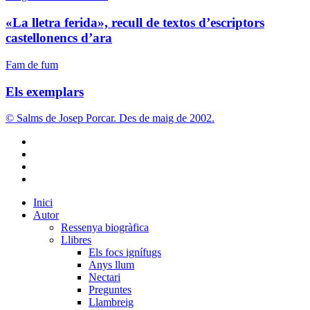
lletra
ferida»,
«La lletra ferida», recull de textos d’escriptors
recull
castellonencs d’ara
de
textos
Els
Fam de fum
d’escriptors
exemplars
castellonencs
Els exemplars
d’ara
© Salms de Josep Porcar. Des de maig de 2002.
bluesky
instagram
flickr
mastodon
Close
Inici
Menu
Autor
Ressenya biogràfica
Llibres
Els focs ignífugs
Anys llum
Nectari
Preguntes
Llambreig