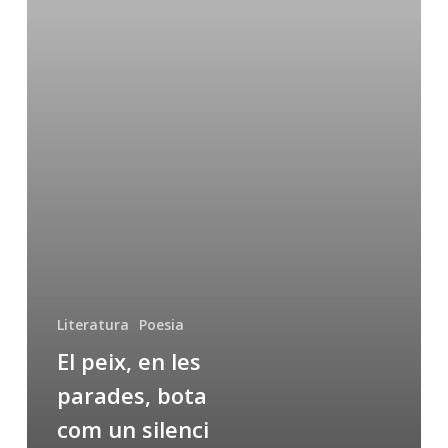
bota
com
un
silenci
Literatura
Poesia
El peix, en les
parades, bota
com un silenci