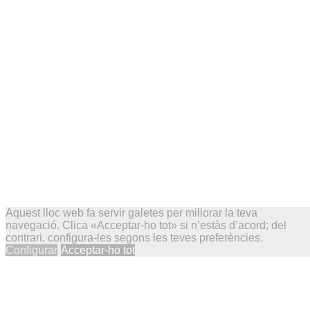
Aquest lloc web fa servir galetes per millorar la teva
navegació. Clica «Acceptar-ho tot» si n’estàs d’acord; del
contrari, configura-les segons les teves preferències.
Configurar
Acceptar-ho tot
© Salms de Josep Porcar. Des de maig de 2002.
bluesky