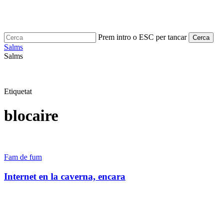
Skip
to
main
content
Prem intro o ESC per tancar
Cerca
Close
Salms
Cerca
search
Menu
Salms
Etiquetat
blocaire
Internet
Fam de fum
en
la
Internet en la caverna, encara
caverna,
encara