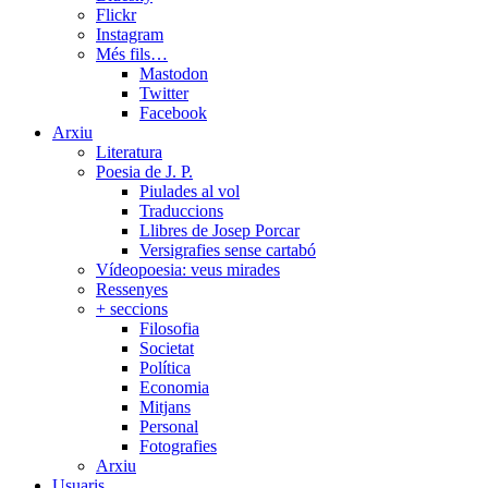
Flickr
Instagram
Més fils…
Mastodon
Twitter
Facebook
Arxiu
Literatura
Poesia de J. P.
Piulades al vol
Traduccions
Llibres de Josep Porcar
Versigrafies sense cartabó
Vídeopoesia: veus mirades
Ressenyes
+ seccions
Filosofia
Societat
Política
Economia
Mitjans
Personal
Fotografies
Arxiu
Usuaris