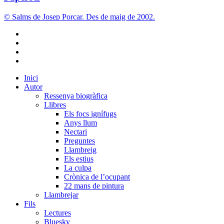
© Salms de Josep Porcar. Des de maig de 2002.
bluesky
instagram
flickr
mastodon
Close
Inici
Menu
Autor
Ressenya biogràfica
Llibres
Els focs ignífugs
Anys llum
Nectari
Preguntes
Llambreig
Els estius
La culpa
Crònica de l’ocupant
22 mans de pintura
Llambrejar
Fils
Lectures
Bluesky