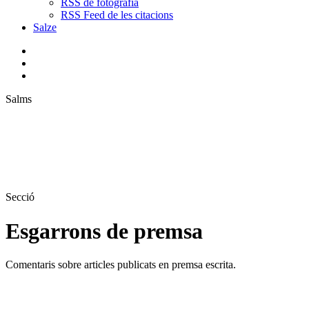
RSS de fotografia
RSS Feed de les citacions
Salze
bluesky
instagram
flickr
mastodon
search
Menu
Salms
Secció
Esgarrons de premsa
Comentaris sobre articles publicats en premsa escrita.