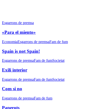
«Para
el
Esgarrons de premsa
miento»
«Para el miento»
Spain
Economia
Esgarrons de premsa
Fam de fum
is
not
Spain is not Spain!
Spain!
Exili
Esgarrons de premsa
Fam de fum
Societat
interior
Exili interior
Com
Esgarrons de premsa
Fam de fum
Societat
si
no
Com si no
Paperots
Esgarrons de premsa
Fam de fum
Paperots