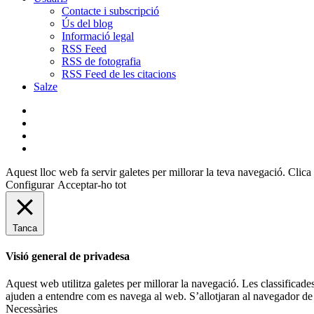
Contacte i subscripció
Ús del blog
Informació legal
RSS Feed
RSS de fotografia
RSS Feed de les citacions
Salze
bluesky
instagram
flickr
mastodon
Aquest lloc web fa servir galetes per millorar la teva navegació. Clica 
Configurar
Acceptar-ho tot
Tanca
Visió general de privadesa
Aquest web utilitza galetes per millorar la navegació. Les classificade
ajuden a entendre com es navega al web. S’allotjaran al navegador de 
Necessàries