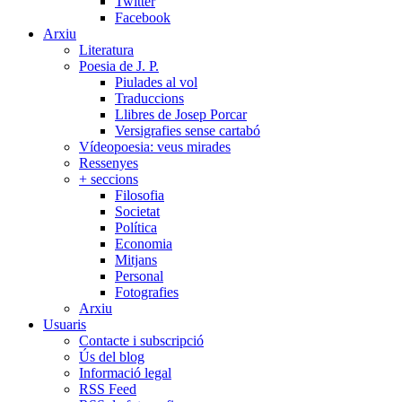
Twitter
Facebook
Arxiu
Literatura
Poesia de J. P.
Piulades al vol
Traduccions
Llibres de Josep Porcar
Versigrafies sense cartabó
Vídeopoesia: veus mirades
Ressenyes
+ seccions
Filosofia
Societat
Política
Economia
Mitjans
Personal
Fotografies
Arxiu
Usuaris
Contacte i subscripció
Ús del blog
Informació legal
RSS Feed