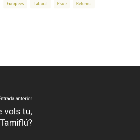
Europees
Laboral
Psoe
Reforma
Entrada anterior
 vols tu,
 Tamiflú?