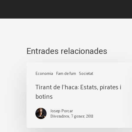
Entrades relacionades
Tirant
Economia
Fam de fum
Societat
de
Tirant de l’haca: Estats, pirates i
l’haca:
botins
Estats,
pirates
Josep Porcar
i
Divendres, 7 gener, 2011
botins