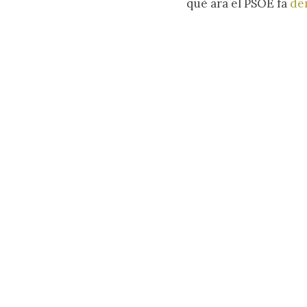
què ara el PSOE fa
de