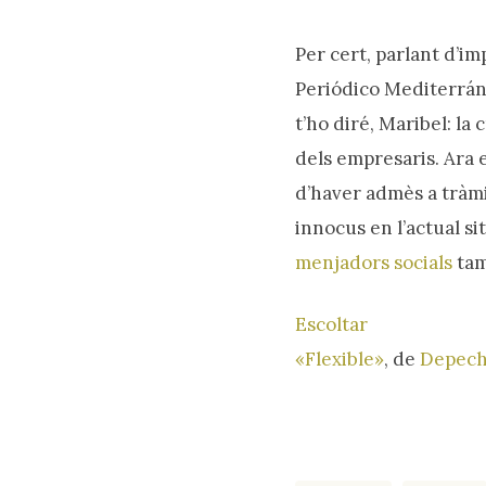
Per cert, parlant d’i
Periódico Mediterrán
t’ho diré, Maribel: la
dels empresaris. Ara 
d’haver admès a tràm
innocus en l’actual sit
menjadors socials
tam
Escoltar
«Flexible»
, de
Depec