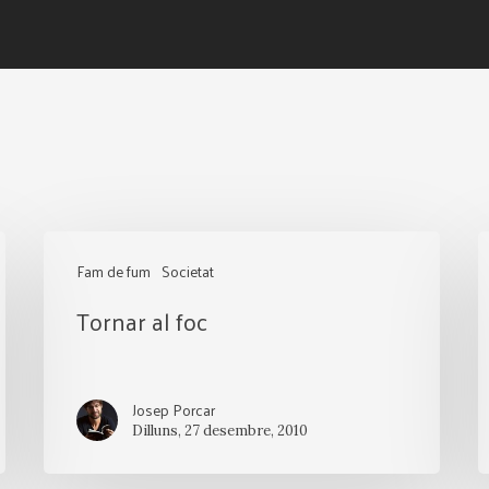
Tornar
L
Fam de fum
Societat
al
o
Tornar al foc
foc
i
Josep Porcar
Dilluns, 27 desembre, 2010