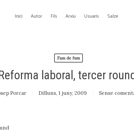
Inici
Autor
Fils
Arxiu
Usuaris
Salze
Fam de fum
Reforma laboral, tercer roun
osep Porcar
Dilluns, 1 juny, 2009
Sense comenta
ound