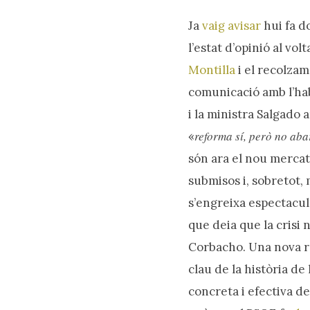
Ja
vaig avisar
hui fa d
l’estat d’opinió al vo
Montilla
i el recolza
Prem intro o ESC per tancar
comunicació amb l’hab
i la ministra Salgado 
reforma sí, però no ab
«
són ara el nou mercat 
submisos i, sobretot,
s’engreixa espectacu
que deia que la crisi 
Corbacho. Una nova r
clau de la història de 
concreta i efectiva d