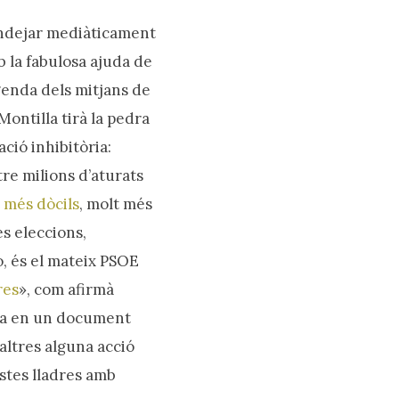
ondejar mediàticament
b la fabulosa ajuda de
genda dels mitjans de
Montilla tirà la pedra
lació inhibitòria:
tre milions d’aturats
 més dòcils
, molt més
es eleccions,
, és el mateix PSOE
res
», com afirmà
ya en un document
altres alguna acció
istes lladres amb