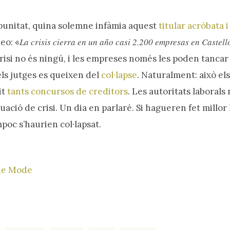
mpunitat, quina solemne infàmia aquest
titular acròbata 
La crisis cierra en un año casi 2.200 empresas en Castell
eo: «
 crisi no és ningú, i les empreses només les poden tancar e
els jutges es queixen del
col·lapse
. Naturalment: això el
it
tants
concursos de creditors
. Les autoritats laborals
uació de crisi. Un dia en parlaré. Si hagueren fet millor 
poc s’haurien col·lapsat.
he Mode