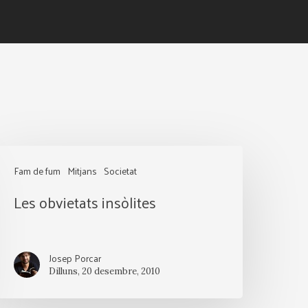
es
Fam de fum
Mitjans
Societat
bvietats
Les obvietats insòlites
nsòlites
Josep Porcar
Dilluns, 20 desembre, 2010