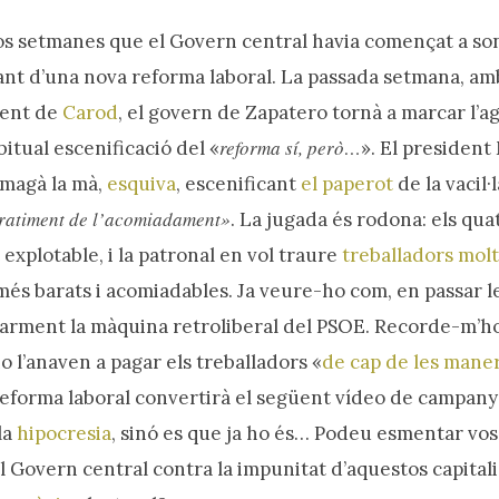
os setmanes que el Govern central havia començat a s
ltant d’una nova reforma laboral. La passada setmana, am
ment de
Carod
, el govern de Zapatero tornà a marcar l’a
reforma sí, però…
itual escenificació del «
». El president 
amagà la mà,
esquiva
, escenificant
el paperot
de la vacil·
aratiment de l’acomiadament»
. La jugada és rodona: els qua
explotable, i la patronal en vol traure
treballadors molt
 més barats i acomiadables. Ja veure-ho com, en passar l
larment la màquina retroliberal del PSOE. Recorde-m’ho
no l’anaven a pagar els treballadors «
de cap de les mane
eforma laboral convertirà el següent vídeo de campan
la
hipocresia
, sinó es que ja ho és… Podeu esmentar vos
el Govern central contra la impunitat d’aquestos capital