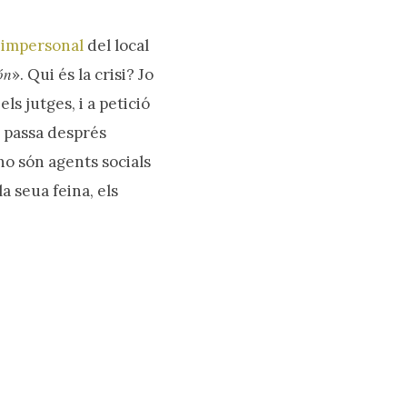
i impersonal
del local
ón
». Qui és la crisi? Jo
ls jutges, i a petició
s passa després
 no són agents socials
la seua feina, els