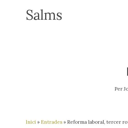
Skip
Salms
to
main
content
Per
J
Inici
»
Entrades
»
Reforma laboral, tercer r