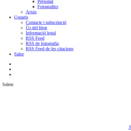
Personal
Fotografies
Arxiu
Usuaris
Contacte i subscripció
Ús del blog
Informació legal
RSS Feed
RSS de fotografia
RSS Feed de les citacions
Salze
bluesky
instagram
flickr
mastodon
search
Menu
Salms
Poes
Per
J