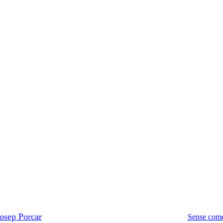
ia
Poesia de J. P.
Traducció
Vídeopoesia: veus mirades
V
Cap altra Troia
osep Porcar
Dimecres, 29 setembre, 2021
febrer 19th, 2022
Sense come