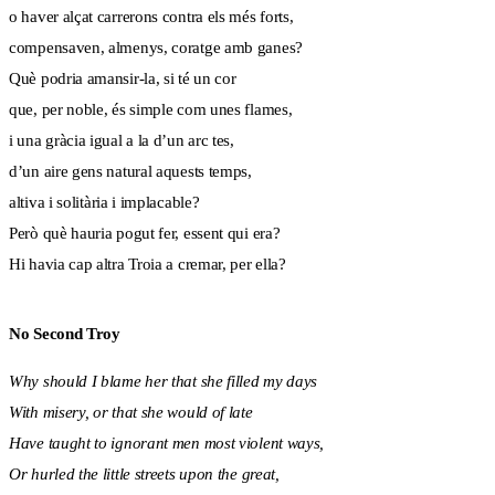
o haver alçat carrerons contra els més forts,
compensaven, almenys, coratge amb ganes?
Què podria amansir-la, si té un cor
que, per noble, és simple com unes flames,
i una gràcia igual a la d’un arc tes,
d’un aire gens natural aquests temps,
altiva i solitària i implacable?
Però què hauria pogut fer, essent qui era?
Hi havia cap altra Troia a cremar, per ella?
No Second Troy
Why should I blame her that she filled my days
With misery, or that she would of late
Have taught to ignorant men most violent ways,
Or hurled the little streets upon the great,