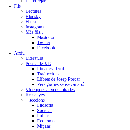
Llambrejar
Fils
Lectures
Bluesky
Flickr
Instagram
Més fils…
Mastodon
Twitter
Facebook
Arxiu
Literatura
Poesia de J. P.
Piulades al vol
Traduccions
Llibres de Josep Porcar
Versigrafies sense cartabó
Vídeopoesia: veus mirades
Ressenyes
+ seccions
Filosofia
Societat
Política
Economia
Mitjans