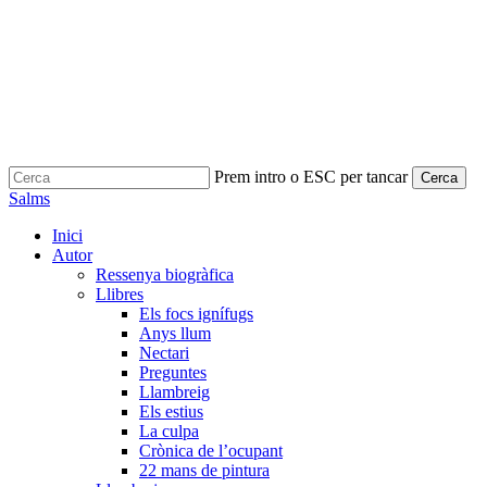
Prem intro o ESC per tancar
Cerca
Close
Salms
Cerca
search
Menu
Inici
Autor
Ressenya biogràfica
Llibres
Els focs ignífugs
Anys llum
Nectari
Preguntes
Llambreig
Els estius
La culpa
Crònica de l’ocupant
22 mans de pintura