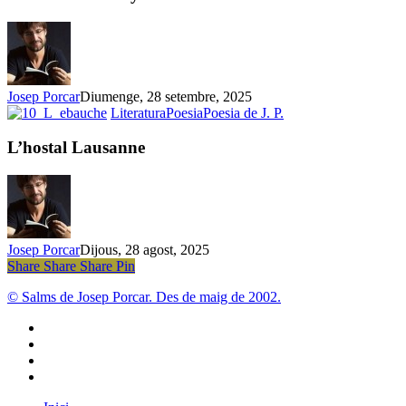
Josep Porcar
Diumenge, 28 setembre, 2025
L’hostal
Literatura
Poesia
Poesia de J. P.
Lausanne
L’hostal Lausanne
Josep Porcar
Dijous, 28 agost, 2025
Share
Share
Share
Share
Pin
© Salms de Josep Porcar. Des de maig de 2002.
bluesky
instagram
flickr
mastodon