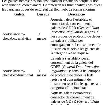
Les galetes necessàries són absolutament essencials perquè el lloc
web funcioni correctament. Garanteixen les funcionalitats bàsiques i
les característiques de seguretat del lloc web, de forma anònima.
Galeta
Durada
Descripció
Aquesta galeta l’estableix el
connector de consentiment de
galetes de GDPR (
General Data
Protection Regulation
, segons la
cookielawinfo-
11
llei europea de protecció de dades).
checkbox-analytics
mesos
La galeta s’utilitza per
emmagatzemar el consentiment de
l’usuari en relació a les galetes de
la categoria «Analítiques».
La galeta s’estableix per al
consentiment de la galeta del
GDPR (
General Data Protection
cookielawinfo-
11
Regulation
, segons la llei europea
checkbox-functional
mesos
de protecció de dades) a fi de
registrar el consentiment de
l’usuari en relació a les galetes a la
categoria «Funcionalitat».
Aquesta galeta l’estableix el
connector de consentiment de
galetes de GDPR (
General Data