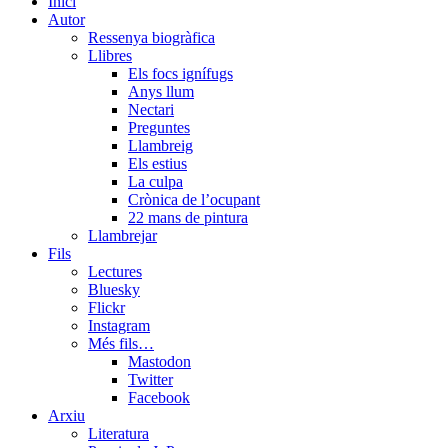
Close
Inici
Menu
Autor
Ressenya biogràfica
Llibres
Els focs ignífugs
Anys llum
Nectari
Preguntes
Llambreig
Els estius
La culpa
Crònica de l’ocupant
22 mans de pintura
Llambrejar
Fils
Lectures
Bluesky
Flickr
Instagram
Més fils…
Mastodon
Twitter
Facebook
Arxiu
Literatura