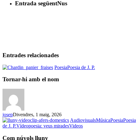
Entrada següent
Nus
Entrades relacionades
Tornar-
Poesia
Poesia de J. P.
hi
amb
Tornar-hi amb el nom
el
nom
josep
Divendres, 1 maig, 2026
Audiovisuals
Música
Poesia
Poesia
Com
de J. P.
Vídeopoesia: veus mirades
Videos
núvols
lluny
Com núvols lluny