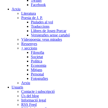
Twitter
Facebook
Arxiu
Literatura
Poesia de J. P.
Piulades al vol
Traduccions
Llibres de Josep Porcar
Versigrafies sense cartabó
Vídeopoesia: veus mirades
Ressenyes
+ seccions
Filosofia
Societat
Política
Economia
Mitjans
Personal
Fotografies
Arxiu
Usuaris
Contacte i subscripció
Ús del blog
Informació legal
RSS Feed