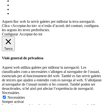
bluesky
instagram
flickr
mastodon
Aquest lloc web fa servir galetes per millorar la teva navegació.
Clica «Acceptar-ho tot» si n’estàs d’acord; del contrari, configura-
les segons les teves preferències.
Configurar
Acceptar-ho tot
Tanca
Visió general de privadesa
Aquest web utilitza galetes per millorar la navegació. Les
classificades com a necessàries s’allotgen al navegador de l’usuari,
essencials per al funcionament del web. També es fan servir galetes
de tercers que ajuden a entendre com es navega al web. S’allotjaran
al navegador de l’usuari només si ho consent. També poden ser
desactivades, si bé això pot afectar l’experiència de navegació.
Necessàries
Necessàries
Sempre activat