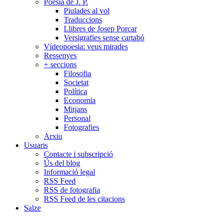
Poesia de J. P.
Piulades al vol
Traduccions
Llibres de Josep Porcar
Versigrafies sense cartabó
Vídeopoesia: veus mirades
Ressenyes
+ seccions
Filosofia
Societat
Política
Economia
Mitjans
Personal
Fotografies
Arxiu
Usuaris
Contacte i subscripció
Ús del blog
Informació legal
RSS Feed
RSS de fotografia
RSS Feed de les citacions
Salze