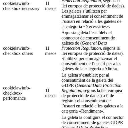
Protection Regulation
, segons la
cookielawinfo-
11
llei europea de protecció de dades).
checkbox-necessary
mesos
Les galetes s’utilitzen per
emmagatzemar el consentiment de
l’usuari en relació a les galetes de
la categoria «Necessàries».
Aquesta galeta l’estableix el
connector de consentiment de
galetes de (
General Data
cookielawinfo-
11
Protection Regulation
, segons la
checkbox-others
mesos
llei europea de protecció de dates).
S’utilitza per emmagatzemar el
consentiment de l’usuari per a les
galetes de la categoria «Altres».
La galeta s’estableix per al
consentiment de la galeta del
GDPR (
General Data Protection
cookielawinfo-
11
Regulation
, segons la llei europea
checkbox-
mesos
de protecció de dades) a fi de
performance
registrar el consentiment de
l’usuari en relació a les galetes a la
categoria «Rendiment».
La galeta la configura el connector
de consentiment de galetes GDPR
(
General Data Protection