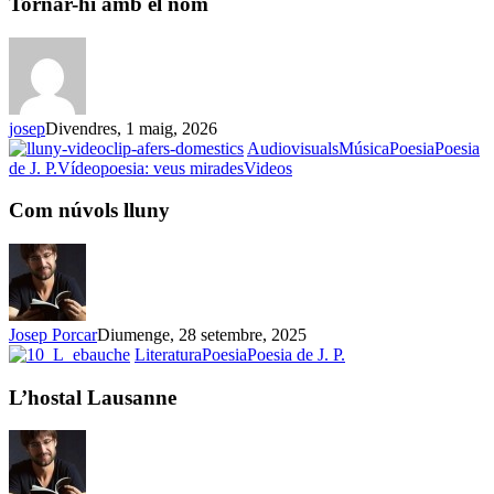
Tornar-hi amb el nom
el
nom
josep
Divendres, 1 maig, 2026
Audiovisuals
Música
Poesia
Poesia
Com
de J. P.
Vídeopoesia: veus mirades
Videos
núvols
lluny
Com núvols lluny
Josep Porcar
Diumenge, 28 setembre, 2025
L’hostal
Literatura
Poesia
Poesia de J. P.
Lausanne
L’hostal Lausanne