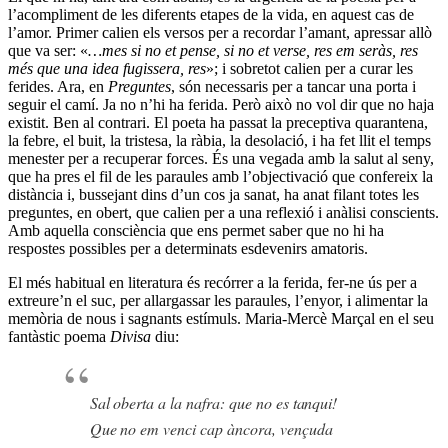
l’acompliment de les diferents etapes de la vida, en aquest cas de
l’amor. Primer calien els versos per a recordar l’amant, apressar allò
que va ser: «
…mes si no et pense, si no et verse, res em seràs, res
més que una idea fugissera, res
»; i sobretot calien per a curar les
ferides. Ara, en
Preguntes
, són necessaris per a tancar una porta i
seguir el camí. Ja no n’hi ha ferida. Però això no vol dir que no haja
existit. Ben al contrari. El poeta ha passat la preceptiva quarantena,
la febre, el buit, la tristesa, la ràbia, la desolació, i ha fet llit el temps
menester per a recuperar forces. És una vegada amb la salut al seny,
que ha pres el fil de les paraules amb l’objectivació que confereix la
distància i, bussejant dins d’un cos ja sanat, ha anat filant totes les
preguntes, en obert, que calien per a una reflexió i anàlisi conscients.
Amb aquella consciència que ens permet saber que no hi ha
respostes possibles per a determinats esdevenirs amatoris.
El més habitual en literatura és recórrer a la ferida, fer-ne ús per a
extreure’n el suc, per allargassar les paraules, l’enyor, i alimentar la
memòria de nous i sagnants estímuls. Maria-Mercè Marçal en el seu
fantàstic poema
Divisa
diu:
Sal oberta a la nafra: que no es tanqui!
Que no em venci cap àncora, vençuda