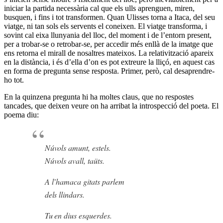
iniciar la partida necessària cal que els ulls aprenguen, miren,
busquen, i fins i tot transformen. Quan Ulisses torna a Itaca, del seu
viatge, ni tan sols els servents el coneixen. El viatge transforma, i
sovint cal eixa llunyania del lloc, del moment i de l’entorn present,
per a trobar-se o retrobar-se, per accedir més enllà de la imatge que
ens retorna el mirall de nosaltres mateixos. La relativització apareix
en la distància, i és d’ella d’on es pot extreure la lliçó, en aquest cas
en forma de pregunta sense resposta. Primer, però, cal desaprendre-
ho tot.
En la quinzena pregunta hi ha moltes claus, que no respostes
tancades, que deixen veure on ha arribat la introspecció del poeta. El
poema diu:
Núvols amunt, estels.
Núvols avall, taüts.
A l’hamaca gitats parlem
dels llindars.
Tu en dius esquerdes.