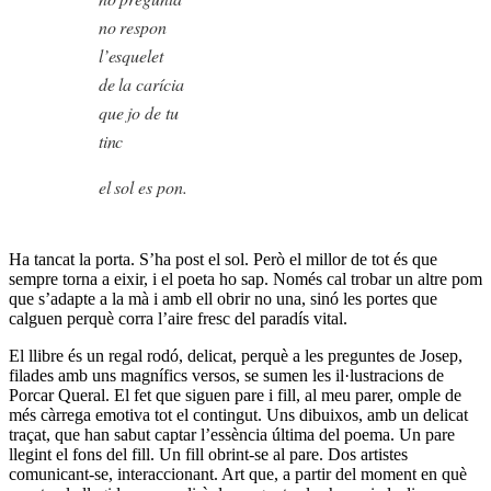
no respon
l’esquelet
de la carícia
que jo de tu
tinc
el sol es pon.
Ha tancat la porta. S’ha post el sol. Però el millor de tot és que
sempre torna a eixir, i el poeta ho sap. Només cal trobar un altre pom
que s’adapte a la mà i amb ell obrir no una, sinó les portes que
calguen perquè corra l’aire fresc del paradís vital.
El llibre és un regal rodó, delicat, perquè a les preguntes de Josep,
filades amb uns magnífics versos, se sumen les il·lustracions de
Porcar Queral. El fet que siguen pare i fill, al meu parer, omple de
més càrrega emotiva tot el contingut. Uns dibuixos, amb un delicat
traçat, que han sabut captar l’essència última del poema. Un pare
llegint el fons del fill. Un fill obrint-se al pare. Dos artistes
comunicant-se, interaccionant. Art que, a partir del moment en què