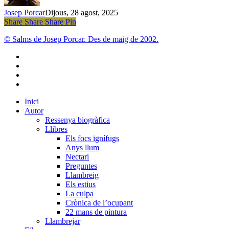
Josep Porcar
Dijous, 28 agost, 2025
Share
Share
Share
Share
Pin
© Salms de Josep Porcar. Des de maig de 2002.
bluesky
instagram
flickr
mastodon
Close
Inici
Menu
Autor
Ressenya biogràfica
Llibres
Els focs ignífugs
Anys llum
Nectari
Preguntes
Llambreig
Els estius
La culpa
Crònica de l’ocupant
22 mans de pintura
Llambrejar