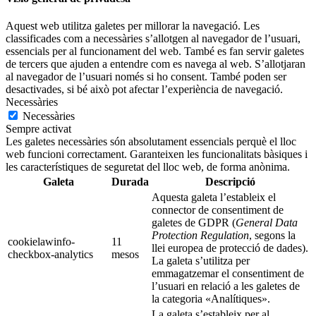
Aquest web utilitza galetes per millorar la navegació. Les
classificades com a necessàries s’allotgen al navegador de l’usuari,
essencials per al funcionament del web. També es fan servir galetes
de tercers que ajuden a entendre com es navega al web. S’allotjaran
al navegador de l’usuari només si ho consent. També poden ser
desactivades, si bé això pot afectar l’experiència de navegació.
Necessàries
Necessàries
Sempre activat
Les galetes necessàries són absolutament essencials perquè el lloc
web funcioni correctament. Garanteixen les funcionalitats bàsiques i
les característiques de seguretat del lloc web, de forma anònima.
Galeta
Durada
Descripció
Aquesta galeta l’estableix el
connector de consentiment de
galetes de GDPR (
General Data
Protection Regulation
, segons la
cookielawinfo-
11
llei europea de protecció de dades).
checkbox-analytics
mesos
La galeta s’utilitza per
emmagatzemar el consentiment de
l’usuari en relació a les galetes de
la categoria «Analítiques».
La galeta s’estableix per al