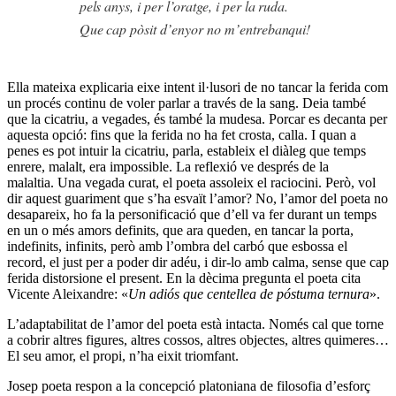
pels anys, i per l’oratge, i per la ruda.
Que cap pòsit d’enyor no m’entrebanqui!
Ella mateixa explicaria eixe intent il·lusori de no tancar la ferida com
un procés continu de voler parlar a través de la sang. Deia també
que la cicatriu, a vegades, és també la mudesa. Porcar es decanta per
aquesta opció: fins que la ferida no ha fet crosta, calla. I quan a
penes es pot intuir la cicatriu, parla, estableix el diàleg que temps
enrere, malalt, era impossible. La reflexió ve després de la
malaltia. Una vegada curat, el poeta assoleix el raciocini. Però, vol
dir aquest guariment que s’ha esvaït l’amor? No, l’amor del poeta no
desapareix, ho fa la personificació que d’ell va fer durant un temps
en un o més amors definits, que ara queden, en tancar la porta,
indefinits, infinits, però amb l’ombra del carbó que esbossa el
record, el just per a poder dir adéu, i dir-lo amb calma, sense que cap
ferida distorsione el present. En la dècima pregunta el poeta cita
Vicente Aleixandre: «
Un adiós que centellea de póstuma ternura
».
L’adaptabilitat de l’amor del poeta està intacta. Només cal que torne
a cobrir altres figures, altres cossos, altres objectes, altres quimeres…
El seu amor, el propi, n’ha eixit triomfant.
Josep poeta respon a la concepció platoniana de filosofia d’esforç