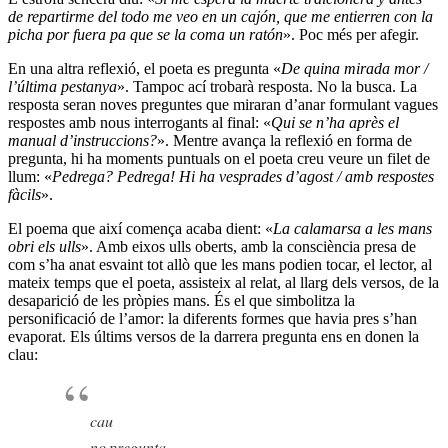
de repartirme del todo me veo en un cajón, que me entierren con la
picha por fuera pa que se la coma un ratón
». Poc més per afegir.
En una altra reflexió, el poeta es pregunta «
De quina mirada mor /
l’última pestanya
». Tampoc ací trobarà resposta. No la busca. La
resposta seran noves preguntes que miraran d’anar formulant vagues
respostes amb nous interrogants al final: «
Qui se n’ha après el
manual d’instruccions?
». Mentre avança la reflexió en forma de
pregunta, hi ha moments puntuals on el poeta creu veure un filet de
llum: «
Pedrega? Pedrega! Hi ha vesprades d’agost / amb respostes
fàcils
».
El poema que així comença acaba dient: «
La calamarsa a les mans
obri els ulls
». Amb eixos ulls oberts, amb la consciència presa de
com s’ha anat esvaint tot allò que les mans podien tocar, el lector, al
mateix temps que el poeta, assisteix al relat, al llarg dels versos, de la
desaparició de les pròpies mans. És el que simbolitza la
personificació de l’amor: la diferents formes que havia pres s’han
evaporat. Els últims versos de la darrera pregunta ens en donen la
clau:
cau
no pregunta