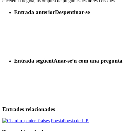
enceteu la llegida, us omplirà de preguntes les hores i els dies.
Entrada anterior
Despentinar-se
Entrada següent
Anar-se’n com una pregunta
Entrades relacionades
Tornar-
Poesia
Poesia de J. P.
hi
amb