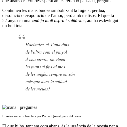
que abans era crit desesperat ara és reflexió pausada, pregunta.
Continuen les mans buides simbolitzant la fugida, pèrdua,
dissolució o evaporació de l’amor, però amb matisos. El que fa
22 anys era una «
mà ja molt aspra i solitària
», ara ha esdevingut
un buit total.
Habitades, sí, l’una dins
de l’altra com el pinyol
d’una cirera, on viuen
les mans si fins al mos
de les ungles sempre en són
més que dues la solitud
de les meues?
Il·lustració de l’obra, feta per Porcar Queral, pare del poeta
El que hi ha, tant ara com abans, és la urgència de la poesia per a