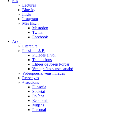
Fils
Lectures
Bluesky
Flickr
Instagram
Més fils…
Mastodon
Twitter
Facebook
Arxiu
Literatura
Poesia de J. P.
Piulades al vol
Traduccions
Llibres de Josep Porcar
Versigrafies sense cartabó
Vídeopoesia: veus mirades
Ressenyes
+ seccions
Filosofia
Societat
Política
Economia
Mitjans
Personal