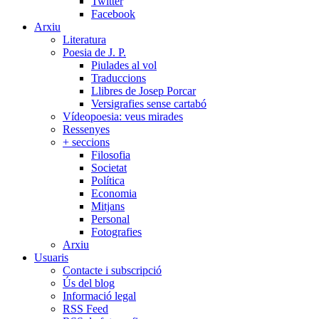
Twitter
Facebook
Arxiu
Literatura
Poesia de J. P.
Piulades al vol
Traduccions
Llibres de Josep Porcar
Versigrafies sense cartabó
Vídeopoesia: veus mirades
Ressenyes
+ seccions
Filosofia
Societat
Política
Economia
Mitjans
Personal
Fotografies
Arxiu
Usuaris
Contacte i subscripció
Ús del blog
Informació legal
RSS Feed