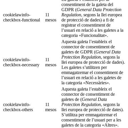
consentiment de la galeta del
GDPR (
General Data Protection
cookielawinfo-
11
Regulation
, segons la llei europea
checkbox-functional
mesos
de protecció de dades) a fi de
registrar el consentiment de
l’usuari en relació a les galetes a la
categoria «Funcionalitat».
Aquesta galeta l’estableix el
connector de consentiment de
galetes de GDPR (
General Data
Protection Regulation
, segons la
cookielawinfo-
11
llei europea de protecció de dades).
checkbox-necessary
mesos
Les galetes s’utilitzen per
emmagatzemar el consentiment de
l’usuari en relació a les galetes de
la categoria «Necessàries».
Aquesta galeta l’estableix el
connector de consentiment de
galetes de (
General Data
cookielawinfo-
11
Protection Regulation
, segons la
checkbox-others
mesos
llei europea de protecció de dates).
S’utilitza per emmagatzemar el
consentiment de l’usuari per a les
galetes de la categoria «Altres».