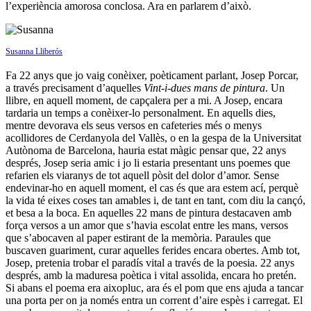
l’experiència amorosa conclosa. Ara en parlarem d’això.
Susanna Lliberós
Fa 22 anys que jo vaig conèixer, poèticament parlant, Josep Porcar,
a través precisament d’aquelles
Vint-i-dues mans de pintura
. Un
llibre, en aquell moment, de capçalera per a mi. A Josep, encara
tardaria un temps a conèixer-lo personalment. En aquells dies,
mentre devorava els seus versos en cafeteries més o menys
acollidores de Cerdanyola del Vallès, o en la gespa de la Universitat
Autònoma de Barcelona, hauria estat màgic pensar que, 22 anys
després, Josep seria amic i jo li estaria presentant uns poemes que
refarien els viaranys de tot aquell pòsit del dolor d’amor. Sense
endevinar-ho en aquell moment, el cas és que ara estem ací, perquè
la vida té eixes coses tan amables i, de tant en tant, com diu la cançó,
et besa a la boca. En aquelles 22 mans de pintura destacaven amb
força versos a un amor que s’havia escolat entre les mans, versos
que s’abocaven al paper estirant de la memòria. Paraules que
buscaven guariment, curar aquelles ferides encara obertes. Amb tot,
Josep, pretenia trobar el paradís vital a través de la poesia. 22 anys
després, amb la maduresa poètica i vital assolida, encara ho pretén.
Si abans el poema era aixopluc, ara és el pom que ens ajuda a tancar
una porta per on ja només entra un corrent d’aire espès i carregat. El