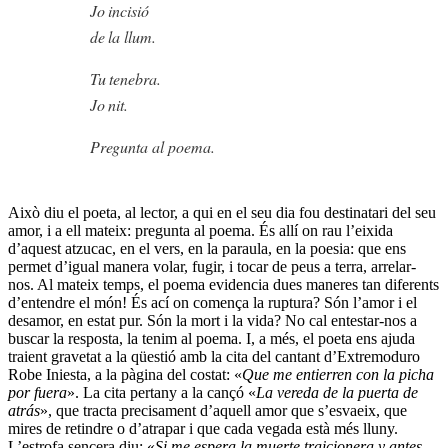
Jo incisió
de la llum.
Tu tenebra.
Jo nit.
Pregunta al poema.
Això diu el poeta, al lector, a qui en el seu dia fou destinatari del seu
amor, i a ell mateix: pregunta al poema. És allí on rau l’eixida
d’aquest atzucac, en el vers, en la paraula, en la poesia: que ens
permet d’igual manera volar, fugir, i tocar de peus a terra, arrelar-
nos. Al mateix temps, el poema evidencia dues maneres tan diferents
d’entendre el món! És ací on comença la ruptura? Són l’amor i el
desamor, en estat pur. Són la mort i la vida? No cal entestar-nos a
buscar la resposta, la tenim al poema. I, a més, el poeta ens ajuda
traient gravetat a la qüestió amb la cita del cantant d’Extremoduro
Robe Iniesta, a la pàgina del costat: «
Que me entierren con la picha
por fuera
». La cita pertany a la cançó «
La vereda de la puerta de
atrás
», que tracta precisament d’aquell amor que s’esvaeix, que
mires de retindre o d’atrapar i que cada vegada està més lluny.
L’estrofa sencera diu: «
Si me espera la muerte traicionera y antes