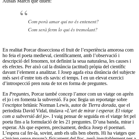
Ausiàs March que diuen:
Com porà amar qui no és entenent?
Com serà ferm lo qui és tremolant?
En realitat Porcar dissecciona el fruit de l’experiència amorosa com
ho feia el poeta medieval, científicament, amb l’observació i
descripció del fenomen, tot definint la seua naturalesa, les causes i
els efectes. Per això cal la distància (actitud) pròpia del científic
davant l’element a analitzar. I Josep agafa eixa distància del subjecte
més savi d’entre tots els savis: el temps. I en un elevat exercici
d’introspecció pren nota de tot en forma de preguntes.
En
Preguntes
, Porcar també concep l’amor com un viatge on aprèn
el jo i en fomenta la subversió. Fa poc llegia un reportatge sobre
l’escriptor britànic Norman Lewis, autor de
Tierra dorada
, que el
periodista David Vidal, titulava «
L’art de mirar i esperar. El viatge
com a subversió del jo
». I vaig pensar de seguida en el viatge fet pel
poeta fins a la formulació de les 21 preguntes. D’una banda, mirar i
esperar. Als que esperen, precisament, dedica Josep el poemari.
L’espera cal fer-la, sovint, amb els ulls ben oberts. Hi ha viatges que
s’inicien sense moure’s físicament del lloc, però inevitablement per a