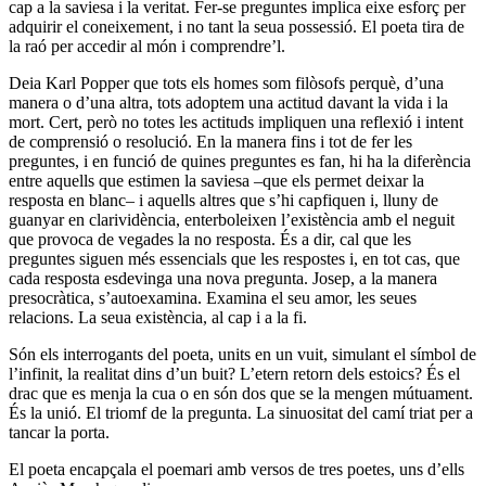
cap a la saviesa i la veritat. Fer-se preguntes implica eixe esforç per
adquirir el coneixement, i no tant la seua possessió. El poeta tira de
la raó per accedir al món i comprendre’l.
Deia Karl Popper que tots els homes som filòsofs perquè, d’una
manera o d’una altra, tots adoptem una actitud davant la vida i la
mort. Cert, però no totes les actituds impliquen una reflexió i intent
de comprensió o resolució. En la manera fins i tot de fer les
preguntes, i en funció de quines preguntes es fan, hi ha la diferència
entre aquells que estimen la saviesa –que els permet deixar la
resposta en blanc– i aquells altres que s’hi capfiquen i, lluny de
guanyar en clarividència, enterboleixen l’existència amb el neguit
que provoca de vegades la no resposta. És a dir, cal que les
preguntes siguen més essencials que les respostes i, en tot cas, que
cada resposta esdevinga una nova pregunta. Josep, a la manera
presocràtica, s’autoexamina. Examina el seu amor, les seues
relacions. La seua existència, al cap i a la fi.
Són els interrogants del poeta, units en un vuit, simulant el símbol de
l’infinit, la realitat dins d’un buit? L’etern retorn dels estoics? És el
drac que es menja la cua o en són dos que se la mengen mútuament.
És la unió. El triomf de la pregunta. La sinuositat del camí triat per a
tancar la porta.
El poeta encapçala el poemari amb versos de tres poetes, uns d’ells