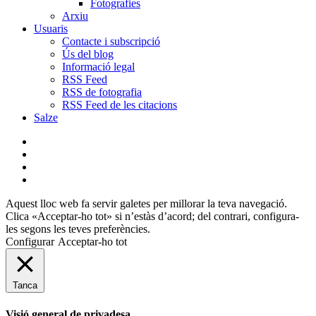
Fotografies
Arxiu
Usuaris
Contacte i subscripció
Ús del blog
Informació legal
RSS Feed
RSS de fotografia
RSS Feed de les citacions
Salze
bluesky
instagram
flickr
mastodon
Aquest lloc web fa servir galetes per millorar la teva navegació.
Clica «Acceptar-ho tot» si n’estàs d’acord; del contrari, configura-
les segons les teves preferències.
Configurar
Acceptar-ho tot
Tanca
Visió general de privadesa