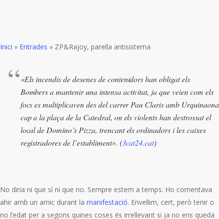
Inici
»
Entrades
»
ZP&Rajoy, parella antisistema
«Els incendis de desenes de contenidors han obligat els
Bombers a mantenir una intensa activitat, ja que veien com els
focs es multiplicaven des del carrer Pau Claris amb Urquinaona
cap a la plaça de la Catedral, on els violents han destrossat el
local de Domino’s Pizza, trencant els ordinadors i les caixes
registradores de l’establiment». (
3cat24.cat
)
No diria ni que sí ni que no. Sempre estem a temps. Ho comentava
ahir amb un amic durant la
manifestació
. Envellim, cert, però tenir o
no l’edat per a segons quines coses és irrellevant si ja no ens queda