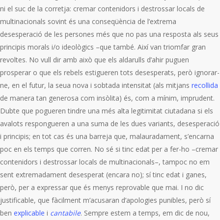
ni el suc de la corretja: cremar contenidors i destrossar locals de
multinacionals sovint és una conseqüència de l’extrema
desesperació de les persones més que no pas una resposta als seus
principis morals i/o ideològics –que també. Així van triomfar gran
revoltes. No vull dir amb això que els aldarulls d’ahir puguen
prosperar o que els rebels estigueren tots desesperats, però ignorar-
ne, en el futur, la seua nova i sobtada intensitat (als mitjans
recollida
de manera tan generosa com insòlita) és, com a mínim, imprudent.
Dubte que pogueren tindre una més alta legitimitat ciutadana si els
avalots respongueren a una suma de les dues variants, desesperació
i principis; en tot cas és una barreja que, malauradament, s’encarna
poc en els temps que corren. No sé si tinc edat per a fer-ho –cremar
contenidors i destrossar locals de multinacionals–, tampoc no em
sent extremadament desesperat (encara no); sí tinc edat i ganes,
però, per a expressar que és menys reprovable que mai. I no dic
justificable, que fàcilment m’acusaran d’apologies punibles, però sí
ben
explicable
i
cantabile
. Sempre estem a temps, em dic de nou,