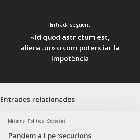
Entrada següent
«Id quod astrictum est,
alienatur» o com potenciar la
impotència
Entrades relacionades
Mitjans
Política
Societat
Pandèmia
Pandèmia i persecucions