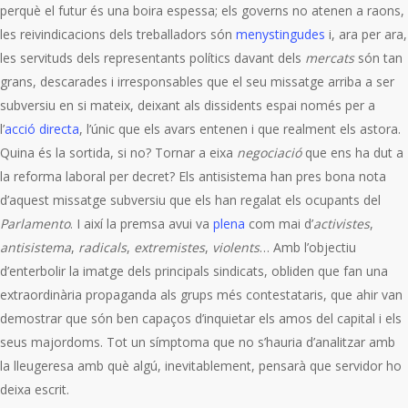
perquè el futur és una boira espessa; els governs no atenen a raons,
les reivindicacions dels treballadors són
menystingudes
i, ara per ara,
les servituds dels representants polítics davant dels
mercats
són tan
grans, descarades i irresponsables que el seu missatge arriba a ser
subversiu en si mateix, deixant als dissidents espai només per a
l’
acció directa
, l’únic que els avars entenen i que realment els astora.
Quina és la sortida, si no? Tornar a eixa
negociació
que ens ha dut a
la reforma laboral per decret? Els antisistema han pres bona nota
d’aquest missatge subversiu que els han regalat els ocupants del
Parlamento
. I així la premsa avui va
plena
com mai d’
activistes
,
antisistema
,
radicals
,
extremistes
,
violents
… Amb l’objectiu
d’enterbolir la imatge dels principals sindicats, obliden que fan una
extraordinària propaganda als grups més contestataris, que ahir van
demostrar que són ben capaços d’inquietar els amos del capital i els
seus majordoms. Tot un símptoma que no s’hauria d’analitzar amb
la lleugeresa amb què algú, inevitablement, pensarà que servidor ho
deixa escrit.