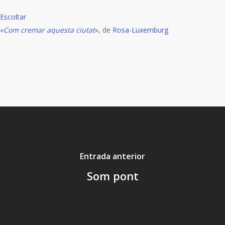
Escoltar
«
Com cremar aquesta ciutat
»
, de
Rosa-Luxemburg
Entrada anterior
Som pont