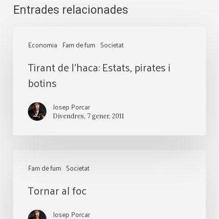
Entrades relacionades
Tirant
Economia
Fam de fum
Societat
de
Tirant de l’haca: Estats, pirates i
l’haca:
botins
Estats,
pirates
Josep Porcar
i
Divendres, 7 gener, 2011
botins
Tornar
Fam de fum
Societat
al
Tornar al foc
foc
Josep Porcar