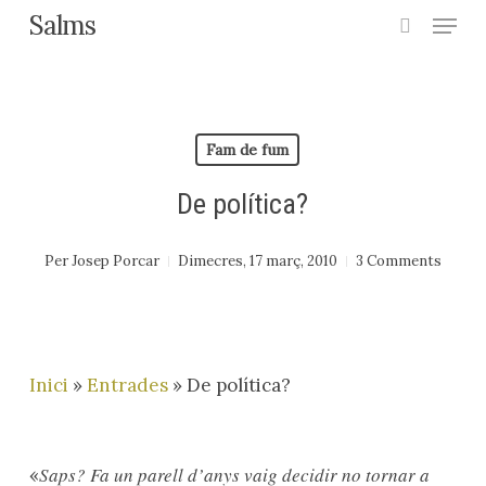
Menu
Skip
Salms
search
to
main
content
Fam de fum
De política?
Per
Josep Porcar
Dimecres, 17 març, 2010
3 Comments
Inici
»
Entrades
»
De política?
Saps? Fa un parell d’anys vaig decidir no tornar a
«