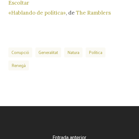
Escoltar
«Hablando de política»
, de
The Ramblers
Corrupció
Generalitat
Natura
Política
Renegà
Entrada anterior