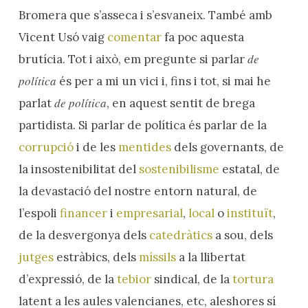
Bromera que s’asseca i s’esvaneix. També amb
Vicent Usó vaig
comentar
fa poc aquesta
de
brutícia. Tot i això, em pregunte si parlar
política
és per a mi un vici i, fins i tot, si mai he
de política
parlat
, en aquest sentit de brega
partidista. Si parlar de política és parlar de la
corrupció
i de les
mentides
dels governants, de
la insostenibilitat del
sostenibilisme
estatal, de
la devastació del nostre entorn natural, de
l’espoli
financer
i
empresarial
,
local
o
instituït
,
de la desvergonya dels
catedràtics
a sou, dels
jutges
estràbics, dels
míssils
a la llibertat
d’expressió, de la
tebior
sindical, de la
tortura
latent a les aules valencianes, etc, aleshores sí