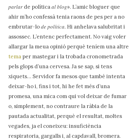
parlar
al blog
de política
». L’amic bloguer que
ahir m’ho confessà tenia raons de pes per a no
de política
embrutar-lo
. Hi anhelava salubritat i
assossec. L’entenc perfectament. No vaig voler
allargar la meua opinió perquè teníem una altre
tema
per mastegar i la trobada cronometrada
pels glops d’una cervesa. Ja se sap, si tens
xiquets… Servidor fa mesos que també intenta
deixar-ho i, fins i tot, hi he fet més d’una
promesa, una mica com qui vol deixar de fumar
o, simplement, no contraure la ràbia de la
pautada actualitat, perquè el resultat, moltes
vegades, ja el coneixeu: insuficiència
respiratoria, gargalls i, al capdavall, bromera.