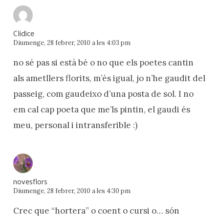
Clidice
Diumenge, 28 febrer, 2010 a les 4:03 pm
no sé pas si està bé o no que els poetes cantin
als ametllers florits, m’és igual, jo n’he gaudit del
passeig, com gaudeixo d’una posta de sol. I no
em cal cap poeta que me’ls pintin, el gaudi és
meu, personal i intransferible :)
novesflors
Diumenge, 28 febrer, 2010 a les 4:30 pm
Crec que “hortera” o coent o cursi o… són