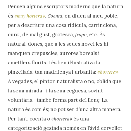
Pensen alguns escriptors moderns que la natura
muy
hortera
Coenta
és
«
»
.
, en diuen al meu poble,
per a descriure una cosa ridícula, carrinclona,
friqui
cursi, de mal gust, grotesca,
, etc. És
natural, doncs, que a les seues novel·les hi
manquen crepuscles, aurores boreals i
ametllers florits. I és ben il·lustrativa la
hortera
pinzellada, tan madrilenya i urbanita:
«
»
.
A vegades, el pintor, naturalista o no, oblida que
la seua mirada –i la seua ceguesa, sovint
voluntària– també forma part del llenç. La
natura és com és; no pot ser d’una altra manera.
hortera
Per tant, coenta o «
» és una
categorització gestada només en l’àvid cervellet