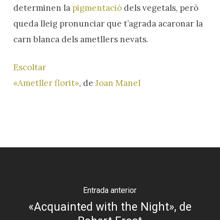
determinen la
pigmentació
dels vegetals, però
queda lleig pronunciar que t’agrada acaronar la
carn blanca dels ametllers nevats.
Escoltar
«Ametller florit»
, de
Joan Manel
Entrada anterior
«Acquainted with the Night», de