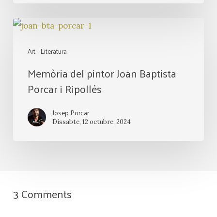
Memòria
del
Art
Literatura
pintor
Memòria del pintor Joan Baptista
Joan
Porcar i Ripollés
Baptista
Porcar
Josep Porcar
i
Dissabte, 12 octubre, 2024
Ripollés
3 Comments