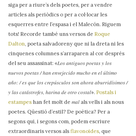
siga per a riure’s dels poetes, per a vendre
articles als periòdics o per a col·locar les
esquerres entre l’espasa i el Malecón. Riguem
tots! Recorde també uns versos de
Roque
Dalton
, poeta salvadoreny que ni la dreta ni les
cinquenes columnes s’arraparen al cor després
Los antiguos poetas y los
del seu assassinat: «
nuevos poetas / han envejecido mucho en el último
año: / es que los crepúsculos son ahora aburridísimos /
y las catástrofes, harina de otro costal
».
Postals i
mal
estampes
han fet molt de
als vells i als nous
poetes. Qüestió d’estil? De poètica? Per a
segons qui, i segons com, podem escriure
extraordinaris versos als
flavonoides
, que