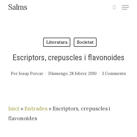
Menu
Skip
Salms
search
to
main
content
Literatura
Societat
Escriptors, crepuscles i flavonoides
Per
Josep Porcar
Diumenge, 28 febrer, 2010
3 Comments
Inici
»
Entrades
»
Escriptors, crepuscles i
flavonoides