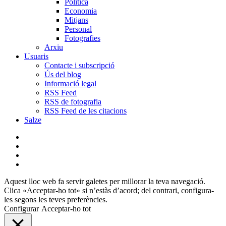
Política
Economia
Mitjans
Personal
Fotografies
Arxiu
Usuaris
Contacte i subscripció
Ús del blog
Informació legal
RSS Feed
RSS de fotografia
RSS Feed de les citacions
Salze
bluesky
instagram
flickr
mastodon
Aquest lloc web fa servir galetes per millorar la teva navegació.
Clica «Acceptar-ho tot» si n’estàs d’acord; del contrari, configura-
les segons les teves preferències.
Configurar
Acceptar-ho tot