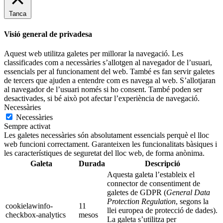
Tanca
Visió general de privadesa
Aquest web utilitza galetes per millorar la navegació. Les
classificades com a necessàries s’allotgen al navegador de l’usuari,
essencials per al funcionament del web. També es fan servir galetes
de tercers que ajuden a entendre com es navega al web. S’allotjaran
al navegador de l’usuari només si ho consent. També poden ser
desactivades, si bé això pot afectar l’experiència de navegació.
Necessàries
Necessàries
Sempre activat
Les galetes necessàries són absolutament essencials perquè el lloc
web funcioni correctament. Garanteixen les funcionalitats bàsiques i
les característiques de seguretat del lloc web, de forma anònima.
Galeta
Durada
Descripció
Aquesta galeta l’estableix el
connector de consentiment de
galetes de GDPR (
General Data
Protection Regulation
, segons la
cookielawinfo-
11
llei europea de protecció de dades).
checkbox-analytics
mesos
La galeta s’utilitza per