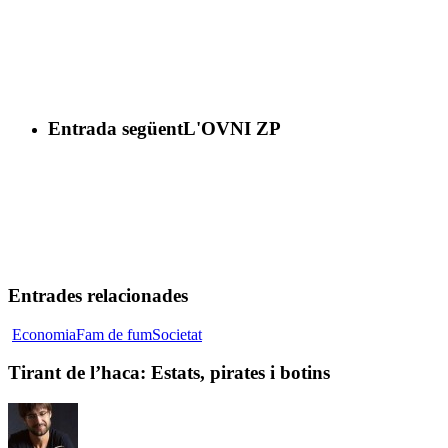
Entrada següent
L'OVNI ZP
Entrades relacionades
Tirant
Economia
Fam de fum
Societat
de
l’haca:
Tirant de l’haca: Estats, pirates i botins
Estats,
pirates
i
botins