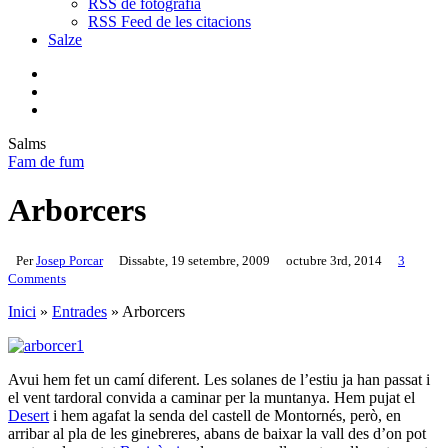
RSS de fotografia
RSS Feed de les citacions
Salze
bluesky
instagram
flickr
mastodon
search
Menu
Salms
Fam de fum
Arborcers
Per
Josep Porcar
Dissabte, 19 setembre, 2009
octubre 3rd, 2014
3
Comments
Inici
»
Entrades
»
Arborcers
Avui hem fet un camí diferent. Les solanes de l’estiu ja han passat i
el vent tardoral convida a caminar per la muntanya. Hem pujat el
Desert
i hem agafat la senda del castell de Montornés, però, en
arribar al pla de les ginebreres, abans de baixar la vall des d’on pot