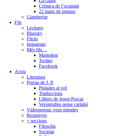
La culpa
Crònica de l’ocupant
22 mans de pintura
Llambrejar
Fils
Lectures
Bluesky
Flickr
Instagram
Més fils…
Mastodon
Twitter
Facebook
Arxiu
Literatura
Poesia de J. P.
Piulades al vol
Traduccions
Llibres de Josep Porcar
Versigrafies sense cartabó
Vídeopoesia: veus mirades
Ressenyes
+ seccions
Filosofia
Societat