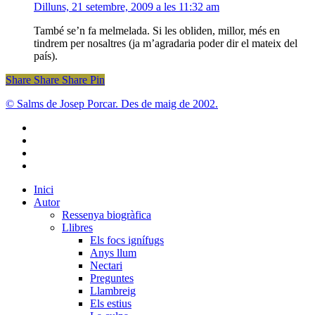
Dilluns, 21 setembre, 2009 a les 11:32 am
També se’n fa melmelada. Si les obliden, millor, més en
tindrem per nosaltres (ja m’agradaria poder dir el mateix del
país).
Share
Share
Share
Share
Pin
© Salms de Josep Porcar. Des de maig de 2002.
bluesky
instagram
flickr
mastodon
Close
Inici
Menu
Autor
Ressenya biogràfica
Llibres
Els focs ignífugs
Anys llum
Nectari
Preguntes
Llambreig
Els estius