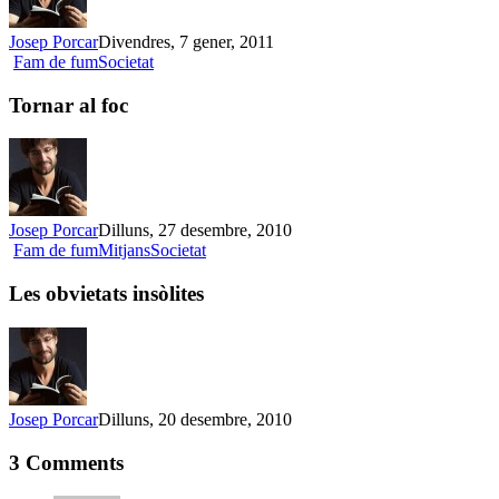
Josep Porcar
Divendres, 7 gener, 2011
Tornar
Fam de fum
Societat
al
foc
Tornar al foc
Josep Porcar
Dilluns, 27 desembre, 2010
Les
Fam de fum
Mitjans
Societat
obvietats
insòlites
Les obvietats insòlites
Josep Porcar
Dilluns, 20 desembre, 2010
3 Comments