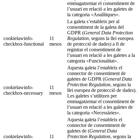
emmagatzemar el consentiment de
l’usuari en relació a les galetes de
la categoria «Analítiques».
La galeta s’estableix per al
consentiment de la galeta del
GDPR (
General Data Protection
cookielawinfo-
11
Regulation
, segons la llei europea
checkbox-functional
mesos
de protecció de dades) a fi de
registrar el consentiment de
l’usuari en relació a les galetes a la
categoria «Funcionalitat».
Aquesta galeta l’estableix el
connector de consentiment de
galetes de GDPR (
General Data
Protection Regulation
, segons la
cookielawinfo-
11
llei europea de protecció de dades).
checkbox-necessary
mesos
Les galetes s’utilitzen per
emmagatzemar el consentiment de
l’usuari en relació a les galetes de
la categoria «Necessàries».
Aquesta galeta l’estableix el
connector de consentiment de
galetes de (
General Data
cookielawinfo-
11
Protection Regulation
, segons la