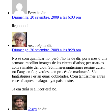
Fran
ha dit:
Diumenge, 20 setembre, 2009 a les 6:03 pm
llepoooool
rosa roig
ha dit:
Diumenge, 20 setembre, 2009 a les 8:28 pm
No sé com qualificar-ho, però,t’ho he de dir: porte més d’una
setmana recollint imatges de les cireres d’arboç per usar-les
com a imatge del blog. Són interessantíssimes perquè duren
tot l’any, en flor, verdes o en procés de maduració. Són
fantàstiques i estan quasi ooblidades. Com tantíssimes altres
coses d’aquest malaguanyat país nostre.
Ja em diràs si el licor està bo.
Josep
ha dit: