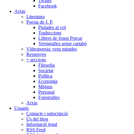
Twitter
Facebook
Arxiu
Literatura
Poesia de J. P.
Piulades al vol
Traduccions
Llibres de Josep Porcar
Versigrafies sense cartabó
Vídeopoesia: veus mirades
Ressenyes
+ seccions
Filosofia
Societat
Política
Economia
Mitjans
Personal
Fotografies
Arxiu
Usuaris
Contacte i subscripció
Ús del blog
Informació legal
RSS Feed