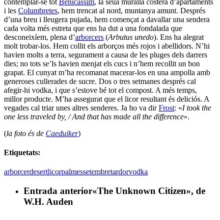
contemplar-se tot
Benicàssim
, la seua muralla costera d’apartaments
i les
Columbretes
, hem trencat al nord, muntanya amunt. Després
d’una breu i lleugera pujada, hem començat a davallar una sendera
cada volta més estreta que ens ha dut a una fondalada que
desconeixíem, plena d’
arborcers
(
Arbutus unedo
). Ens ha alegrat
molt trobar-los. Hem collit els arborços més rojos i abellidors. N’hi
havien molts a terra, segurament a causa de les pluges dels darrers
dies; no tots se’ls havien menjat els cucs i n’hem recollit un bon
grapat. El cunyat m’ha recomanat macerar-los en una ampolla amb
generoses cullerades de sucre. Dos o tres setmanes després cal
afegir-hi vodka, i que s’estove bé tot el compost. A més temps,
millor producte. M’ha assegurat que el licor resultant és deliciós. A
vegades cal triar unes altres senderes. Ja ho va dir
Frost
: «
I took the
one less traveled by, / And that has made all the difference
».
(
la foto és de
Caeduiker
)
Etiquetats:
arborcer
desert
licor
palmes
setembre
tardor
vodka
Entrada anterior
«The Unknown Citizen», de
W.H. Auden