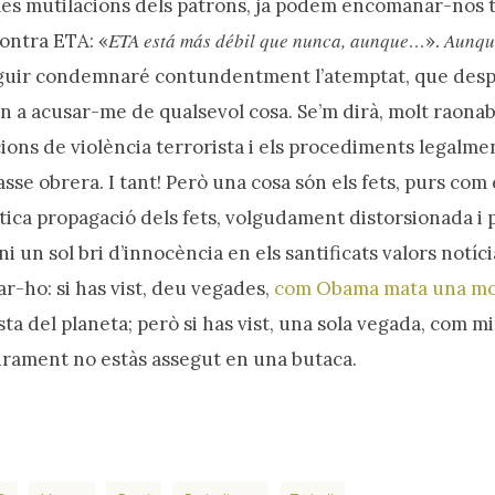
les mutilacions dels patrons, ja podem encomanar-nos t
ETA está más débil que nunca, aunque…
Aunqu
ontra ETA: «
».
guir condemnaré contundentment l’atemptat, que desp
ran a acusar-me de qualsevol cosa. Se’m dirà, molt raona
ions de violència terrorista i els procediments legalmen
se obrera. I tant! Però una cosa són els fets, purs com e
tica propagació dels fets, volgudament distorsionada i
i un sol bri d’innocència en els santificats valors notícia
r-ho: si has vist, deu vegades,
com Obama mata una m
sta del planeta; però si has vist, una sola vegada, com m
rament no estàs assegut en una butaca.