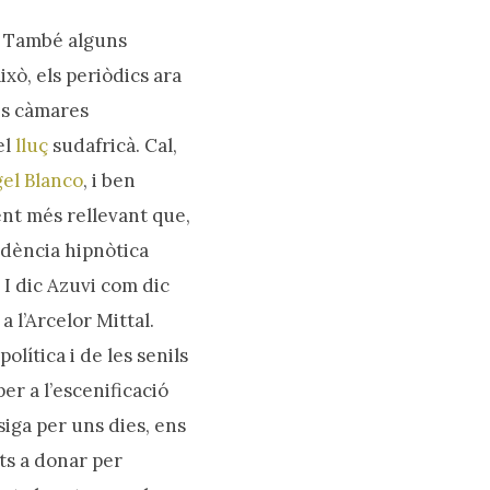
s. També alguns
ixò, els periòdics ara
es càmares
el
lluç
sudafricà. Cal,
el Blanco
, i ben
t més rellevant que,
ndència hipnòtica
 I dic Azuvi com dic
a l’Arcelor Mittal.
olítica i de les senils
er a l’escenificació
siga per uns dies, ens
ts a donar per