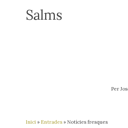
Skip
Salms
to
main
content
Per
Jos
Inici
»
Entrades
»
Notícies fresques