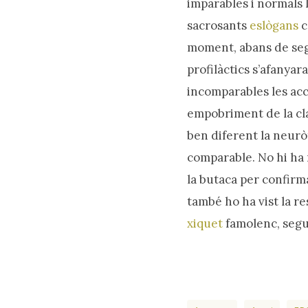
imparables i normals 
sacrosants
eslògans
c
moment, abans de se
profilàctics s’afanya
incomparables les acc
empobriment de la clas
ben diferent la neurò
comparable. No hi ha n
la butaca per confirma
també ho ha vist la re
xiquet
famolenc, segu