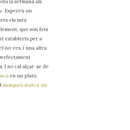
ota la setmana als
e
. Espereu un
rés els més
blement, que són fets
t establerts per a
l no-res, i una altra
 perfectament
. I no cal alçar-se de
osca
en un plató,
il
mosques maten un