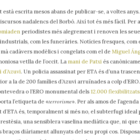
t està escrita mesos abans de publicar-se, a voltes any
iscursos nadalencs del Borbó. Així tot és més fàcil. Per a
omiaden
periodistes més alegrement i renoven les seu
 industrials, com les funeràries. Notícies fresques, com 
 mà cadàvers modèlics i congelats com el de
Miguel Áng
niosa vetlla de l’occit. La
mani de Patxi
és canònicamen
 d’Azuvi
. Un policia assassinat per ETA és d’una trasce
or a la de 200 famílies d’Azuvi arruïnades a colp d’ERO.
Pontevedra o l’ERO monumental dels
12.000 flexibilitzats
terrorisme
porta l’etiqueta de «
». Per als amos de l’agenda p
 d’ETA és, temporalment si més no, el subterfugi ideal p
restèsia, una sensiblera vaselina mediàtica que, ni que 
s braços diàriament allunyats del seu propi cos. Disposa