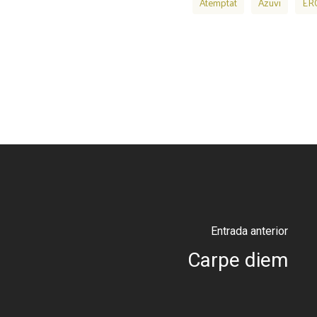
Atemptat
Azuvi
ER
Entrada anterior
Carpe diem