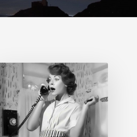
es
bvietats
nsòlites