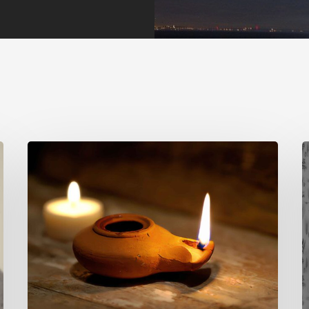
Tornar
L
al
o
foc
i