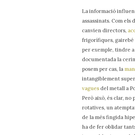
La informació influen
assassinats. Com els d
Prem intro o ESC per tancar
canvien directors,
ac
frigorífiques, gairebé
per exemple, tindre a
documentada la cerimo
posem per cas, la
mani
intangiblement superi
vagues
del metall a 
Però això, és clar, no 
rotatives, un atemptat
de la més fingida hipe
ha de fer oblidar tant