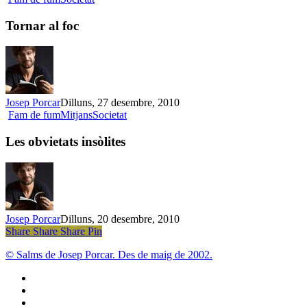
al
foc
Tornar al foc
Josep Porcar
Dilluns, 27 desembre, 2010
Les
Fam de fum
Mitjans
Societat
obvietats
insòlites
Les obvietats insòlites
Josep Porcar
Dilluns, 20 desembre, 2010
Share
Share
Share
Share
Pin
© Salms de Josep Porcar. Des de maig de 2002.
bluesky
instagram
flickr