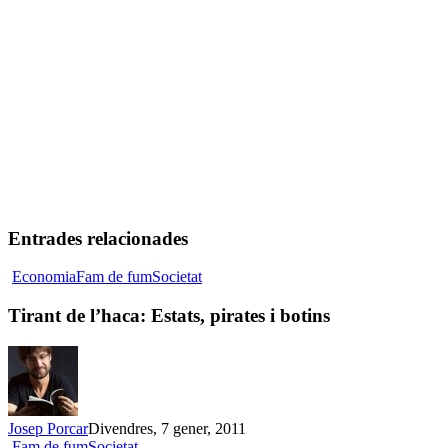
Entrades relacionades
Tirant
Economia
Fam de fum
Societat
de
l’haca:
Tirant de l’haca: Estats, pirates i botins
Estats,
pirates
i
botins
Josep Porcar
Divendres, 7 gener, 2011
Tornar
Fam de fum
Societat