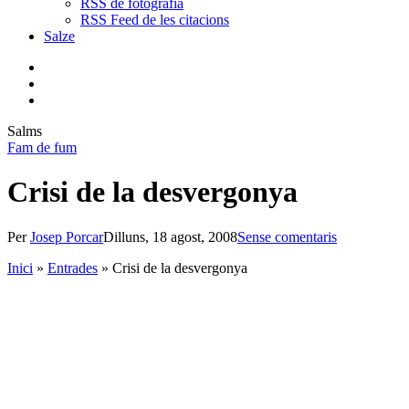
RSS de fotografia
RSS Feed de les citacions
Salze
bluesky
instagram
flickr
mastodon
search
Menu
Salms
Fam de fum
Crisi de la desvergonya
Per
Josep Porcar
Dilluns, 18 agost, 2008
Sense comentaris
Inici
»
Entrades
»
Crisi de la desvergonya