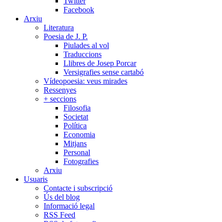
Twitter
Facebook
Arxiu
Literatura
Poesia de J. P.
Piulades al vol
Traduccions
Llibres de Josep Porcar
Versigrafies sense cartabó
Vídeopoesia: veus mirades
Ressenyes
+ seccions
Filosofia
Societat
Política
Economia
Mitjans
Personal
Fotografies
Arxiu
Usuaris
Contacte i subscripció
Ús del blog
Informació legal
RSS Feed