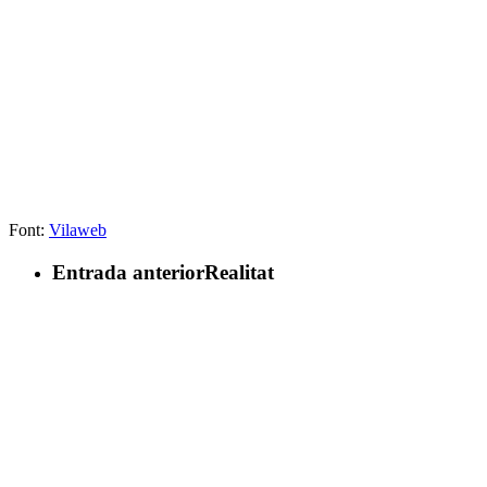
Font:
Vilaweb
Entrada anterior
Realitat