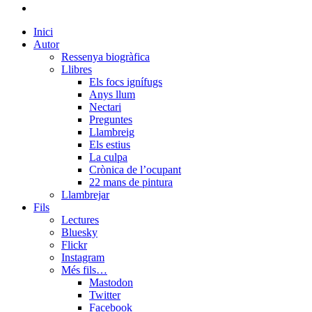
mastodon
Close
Inici
Menu
Autor
Ressenya biogràfica
Llibres
Els focs ignífugs
Anys llum
Nectari
Preguntes
Llambreig
Els estius
La culpa
Crònica de l’ocupant
22 mans de pintura
Llambrejar
Fils
Lectures
Bluesky
Flickr
Instagram
Més fils…
Mastodon
Twitter
Facebook