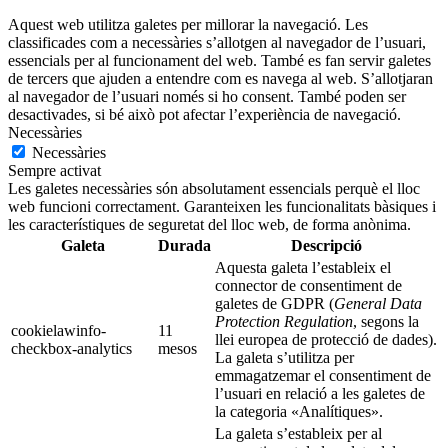
Aquest web utilitza galetes per millorar la navegació. Les
classificades com a necessàries s’allotgen al navegador de l’usuari,
essencials per al funcionament del web. També es fan servir galetes
de tercers que ajuden a entendre com es navega al web. S’allotjaran
al navegador de l’usuari només si ho consent. També poden ser
desactivades, si bé això pot afectar l’experiència de navegació.
Necessàries
Necessàries
Sempre activat
Les galetes necessàries són absolutament essencials perquè el lloc
web funcioni correctament. Garanteixen les funcionalitats bàsiques i
les característiques de seguretat del lloc web, de forma anònima.
Galeta
Durada
Descripció
Aquesta galeta l’estableix el
connector de consentiment de
galetes de GDPR (
General Data
Protection Regulation
, segons la
cookielawinfo-
11
llei europea de protecció de dades).
checkbox-analytics
mesos
La galeta s’utilitza per
emmagatzemar el consentiment de
l’usuari en relació a les galetes de
la categoria «Analítiques».
La galeta s’estableix per al