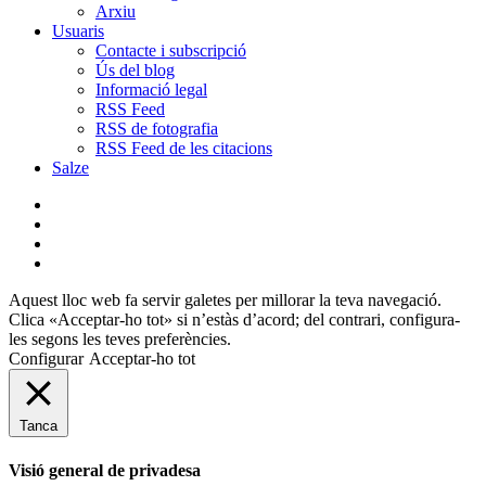
Arxiu
Usuaris
Contacte i subscripció
Ús del blog
Informació legal
RSS Feed
RSS de fotografia
RSS Feed de les citacions
Salze
bluesky
instagram
flickr
mastodon
Aquest lloc web fa servir galetes per millorar la teva navegació.
Clica «Acceptar-ho tot» si n’estàs d’acord; del contrari, configura-
les segons les teves preferències.
Configurar
Acceptar-ho tot
Tanca
Visió general de privadesa