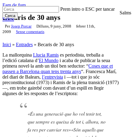
Skip
Fam de fum
Prem intro o ESC per tancar
to
Salms
search
Menu
main
Cerca
Becaris de 30 anys
Salms
content
Close
Per
Josep Porcar
Dilluns, 9 juny, 2008
febrer 11th,
Cerca
2009
Sense comentaris
Inici
»
Entrades
»
Becaris de 30 anys
La mallorquina
Llucia Ramis
es periodista, treballa a
l’edició catalana d’
El Mundo
i acaba de publicar la seua
primera novel·la amb un títol ben seductor: “
Coses que et
passen a Barcelona quan tens trenta anys
“. Francesca Marí,
del diari de Balears,
l’entrevista
i —tot i que jo sóc
preconstitucional (1973) i Ramis de la plena transició (1977)
—, em trobe gairebé com davant d’un espill en llegir
algunes de les respostes de l’escriptora:
«És una generació que ho vol tenir tot,
que sempre es queixa de tot i, alhora, no
fa res per canviar res»
«Són aquells que