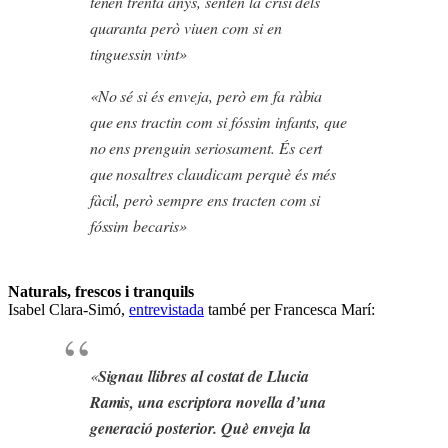
tenen trenta anys, senten la crisi dels
quaranta però viuen com si en
tinguessin vint»
«No sé si és enveja, però em fa ràbia
que ens tractin com si fóssim infants, que
no ens prenguin seriosament. És cert
que nosaltres claudicam perquè és més
fàcil, però sempre ens tracten com si
fóssim becaris»
Naturals, frescos i tranquils
Isabel Clara-Simó,
entrevistada
també per Francesca Marí:
«
Signau llibres al costat de Llucia
Ramis, una escriptora novella d’una
generació posterior. Què enveja la