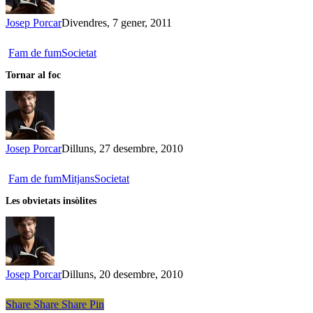
botins
Josep Porcar
Divendres, 7 gener, 2011
Tornar
Fam de fum
Societat
al
Tornar al foc
foc
Josep Porcar
Dilluns, 27 desembre, 2010
Les
Fam de fum
Mitjans
Societat
obvietats
Les obvietats insòlites
insòlites
Josep Porcar
Dilluns, 20 desembre, 2010
Share
Share
Share
Share
Pin