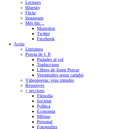
Lectures
Bluesky
Flickr
Instagram
Més fils…
Mastodon
Twitter
Facebook
Arxiu
Literatura
Poesia de J. P.
Piulades al vol
Traduccions
Llibres de Josep Porcar
Versigrafies sense cartabó
Vídeopoesia: veus mirades
Ressenyes
+ seccions
Filosofia
Societat
Política
Economia
Mitjans
Personal
Fotografies