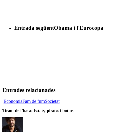
Entrada següent
Obama i l'Eurocopa
Entrades relacionades
Tirant
Economia
Fam de fum
Societat
de
Tirant de l’haca: Estats, pirates i botins
l’haca:
Estats,
pirates
i