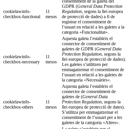
consentiment de la galeta del
GDPR (
General Data Protection
cookielawinfo-
11
Regulation
, segons la llei europea
checkbox-functional
mesos
de protecció de dades) a fi de
registrar el consentiment de
l’usuari en relació a les galetes a la
categoria «Funcionalitat».
Aquesta galeta l’estableix el
connector de consentiment de
galetes de GDPR (
General Data
Protection Regulation
, segons la
cookielawinfo-
11
llei europea de protecció de dades).
checkbox-necessary
mesos
Les galetes s’utilitzen per
emmagatzemar el consentiment de
l’usuari en relació a les galetes de
la categoria «Necessàries».
Aquesta galeta l’estableix el
connector de consentiment de
galetes de (
General Data
cookielawinfo-
11
Protection Regulation
, segons la
checkbox-others
mesos
llei europea de protecció de dates).
S’utilitza per emmagatzemar el
consentiment de l’usuari per a les
galetes de la categoria «Altres».
La galeta s’estableix per al