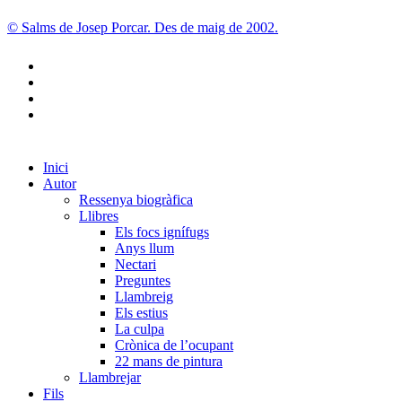
© Salms de Josep Porcar. Des de maig de 2002.
bluesky
instagram
flickr
mastodon
Close
Inici
Menu
Autor
Ressenya biogràfica
Llibres
Els focs ignífugs
Anys llum
Nectari
Preguntes
Llambreig
Els estius
La culpa
Crònica de l’ocupant
22 mans de pintura
Llambrejar
Fils