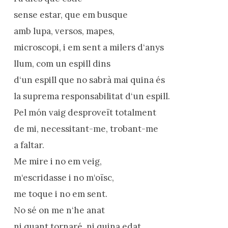
sense estar, que em busque
amb lupa, versos, mapes,
microscopi, i em sent a milers d‘anys
llum, com un espill dins
d‘un espill que no sabrà mai quina és
la suprema responsabilitat d‘un espill.
Pel món vaig desproveït totalment
de mi, necessitant-me, trobant-me
a faltar.
Me mire i no em veig,
m‘escridasse i no m‘oïsc,
me toque i no em sent.
No sé on me n‘he anat
ni quant tornaré, ni quina edat