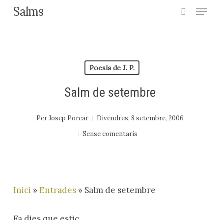
Menu
Skip
Salms
search
to
Close
main
Menu
content
Poesia de J. P.
Salm de setembre
Per
Josep Porcar
Divendres, 8 setembre, 2006
Sense comentaris
Inici
»
Entrades
»
Salm de setembre
Fa dies que estic