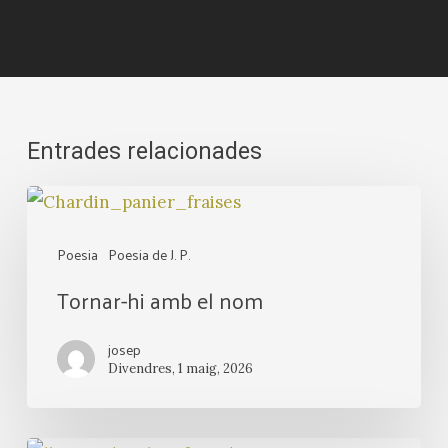
Entrades relacionades
Tornar-
hi
Poesia
Poesia de J. P.
amb
Tornar-hi amb el nom
el
nom
josep
Divendres, 1 maig, 2026