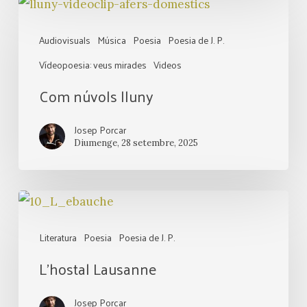
Com
núvols
Audiovisuals
Música
Poesia
Poesia de J. P.
lluny
Vídeopoesia: veus mirades
Videos
Com núvols lluny
Josep Porcar
Diumenge, 28 setembre, 2025
L’hostal
Lausanne
Literatura
Poesia
Poesia de J. P.
L’hostal Lausanne
Josep Porcar