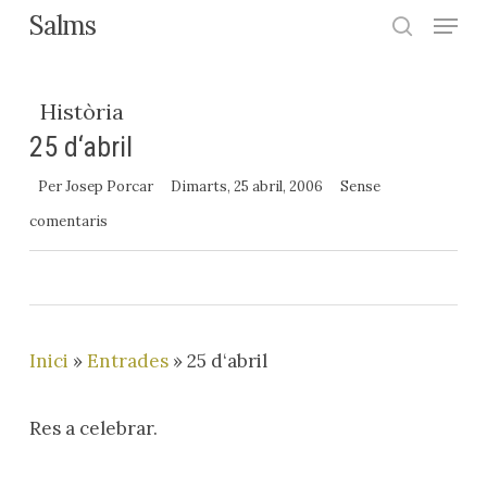
Menu
Skip
Salms
search
to
Close
main
Menu
Història
content
25 d‘abril
Per
Josep Porcar
Dimarts, 25 abril, 2006
Sense
comentaris
Inici
»
Entrades
»
25 d‘abril
Res a celebrar.