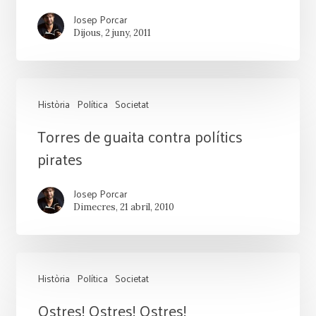
Josep Porcar
Dijous, 2 juny, 2011
Història
Política
Societat
Torres
Torres de guaita contra polítics
de
pirates
guaita
Josep Porcar
contra
Dimecres, 21 abril, 2010
polítics
pirates
Història
Política
Societat
Ostres!
Ostres! Ostres! Ostres!