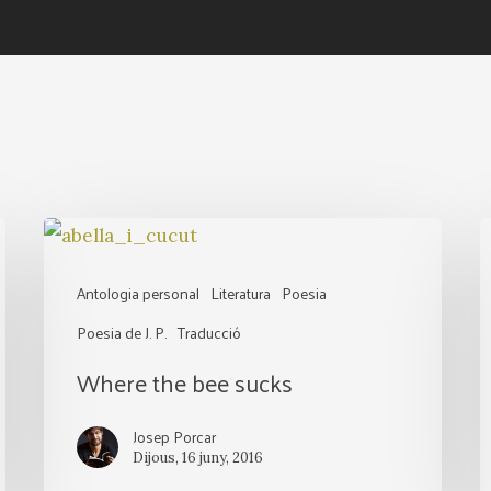
Where
the
v
Antologia personal
Literatura
Poesia
bee
d
Poesia de J. P.
Traducció
sucks
m
Where the bee sucks
Josep Porcar
Dijous, 16 juny, 2016