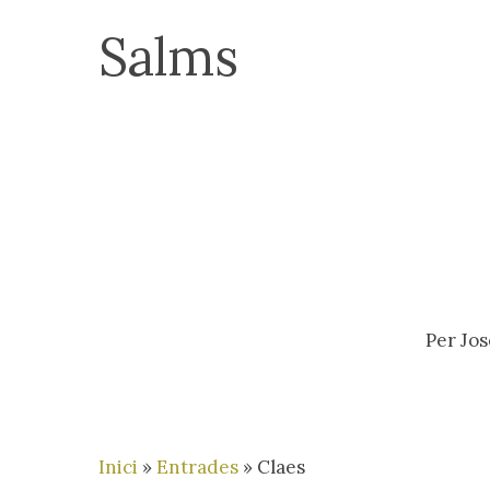
Skip
Salms
to
main
content
Per
Jos
Prem intro o ESC per tancar
Inici
»
Entrades
»
Claes