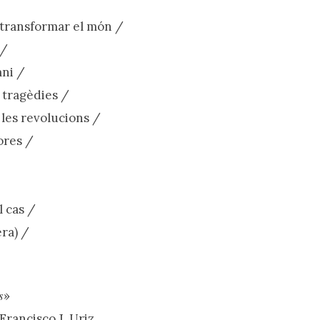
 transformar el món /
 /
mni /
 tragèdies /
 les revolucions /
ores /
l cas /
ra) /
s
»
Francisco J. Uriz