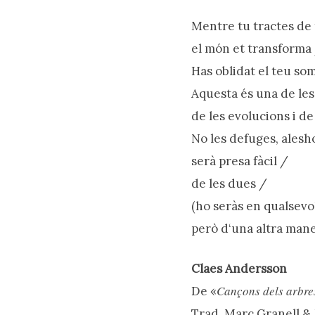
Mentre tu tractes de
el món et transforma
Has oblidat el teu so
Aquesta és una de les
de les evolucions i de
No les defuges, alesh
serà presa fàcil /
de les dues /
(ho seràs en qualsevo
però d‘una altra mane
Claes Andersson
Cançons dels arbre
De «
Trad. Marc Granell & 