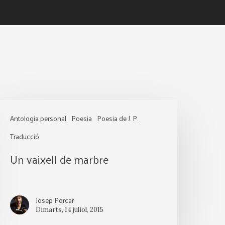
Un
Antologia personal
Poesia
Poesia de J. P.
aixell
Traducció
e
Un vaixell de marbre
arbre
Josep Porcar
Dimarts, 14 juliol, 2015