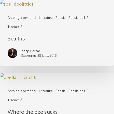
Sea
Iris
Antologia personal
Literatura
Poesia
Poesia de J. P.
Traducció
Sea Iris
Josep Porcar
Dimecres, 29 juny, 2016
Where
the
Antologia personal
Literatura
Poesia
Poesia de J. P.
bee
Traducció
sucks
Where the bee sucks