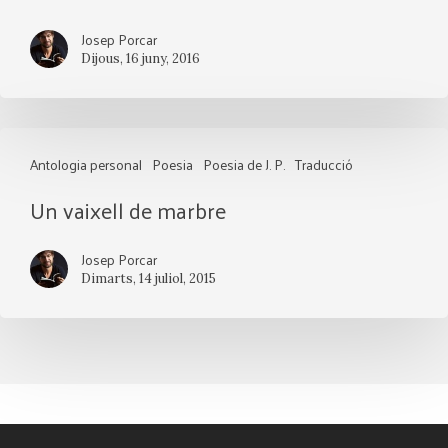
Josep Porcar
Dijous, 16 juny, 2016
Un
Antologia personal
Poesia
Poesia de J. P.
Traducció
vaixell
Un vaixell de marbre
de
marbre
Josep Porcar
Dimarts, 14 juliol, 2015