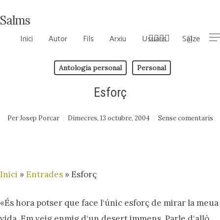
Skip
Salms
to
bluesky
instagram
flickr
mastodon
Inici
Autor
Fils
Arxiu
Usuaris
Salze
searc
main
Me
content
Antologia personal
Personal
Esforç
Per
Josep Porcar
Dimecres, 13 octubre, 2004
Sense comentaris
Inici
»
Entrades
»
Esforç
«És hora potser que face l‘únic esforç de mirar la meua
vida. Em veig enmig d‘un desert immens. Parle d‘allò