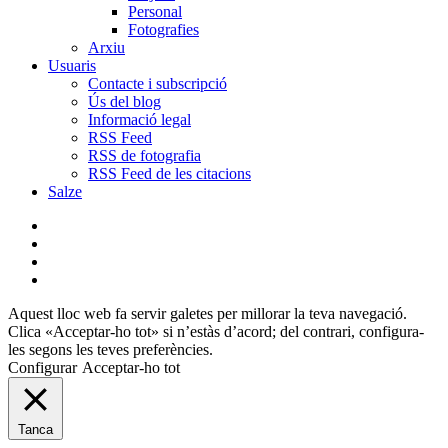
Personal
Fotografies
Arxiu
Usuaris
Contacte i subscripció
Ús del blog
Informació legal
RSS Feed
RSS de fotografia
RSS Feed de les citacions
Salze
bluesky
instagram
flickr
mastodon
Aquest lloc web fa servir galetes per millorar la teva navegació.
Clica «Acceptar-ho tot» si n’estàs d’acord; del contrari, configura-
les segons les teves preferències.
Configurar
Acceptar-ho tot
Tanca