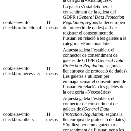
la categoria «Analítiques».
La galeta s’estableix per al
consentiment de la galeta del
GDPR (
General Data Protection
cookielawinfo-
11
Regulation
, segons la llei europea
checkbox-functional
mesos
de protecció de dades) a fi de
registrar el consentiment de
l’usuari en relació a les galetes a la
categoria «Funcionalitat».
Aquesta galeta l’estableix el
connector de consentiment de
galetes de GDPR (
General Data
Protection Regulation
, segons la
cookielawinfo-
11
llei europea de protecció de dades).
checkbox-necessary
mesos
Les galetes s’utilitzen per
emmagatzemar el consentiment de
l’usuari en relació a les galetes de
la categoria «Necessàries».
Aquesta galeta l’estableix el
connector de consentiment de
galetes de (
General Data
cookielawinfo-
11
Protection Regulation
, segons la
checkbox-others
mesos
llei europea de protecció de dates).
S’utilitza per emmagatzemar el
consentiment de l’usuari per a les