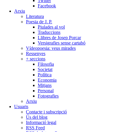
Twitter
Facebook
Arxiu
Literatura
Poesia de J. P.
Piulades al vol
Traduccions
Llibres de Josep Porcar
Versigrafies sense cartabó
Vídeopoesia: veus mirades
Ressenyes
+ seccions
Filosofia
Societat
Política
Economia
Mitjans
Personal
Fotografies
Arxiu
Usuaris
Contacte i subscripció
Ús del blog
Informació legal
RSS Feed