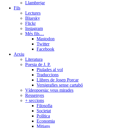
Llambrejar
Fils
Lectures
Bluesky
Flickr
Instagram
Més fils…
Mastodon
Twitter
Facebook
Arxiu
Literatura
Poesia de J. P.
Piulades al vol
Traduccions
Llibres de Josep Porcar
Versigrafies sense cartabó
Vídeopoesia: veus mirades
Ressenyes
+ seccions
Filosofia
Societat
Política
Economia
Mitjans