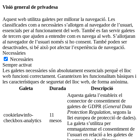
Visió general de privadesa
Aquest web utilitza galetes per millorar la navegació. Les
classificades com a necessàries s’allotgen al navegador de l’usuari,
essencials per al funcionament del web. També es fan servir galetes
de tercers que ajuden a entendre com es navega al web. S’allotjaran
al navegador de l’usuari només si ho consent. També poden ser
desactivades, si bé això pot afectar l’experiència de navegació.
Necessàries
Necessàries
Sempre activat
Les galetes necessàries són absolutament essencials perquè el lloc
web funcioni correctament. Garanteixen les funcionalitats bàsiques i
les característiques de seguretat del lloc web, de forma anònima.
Galeta
Durada
Descripció
Aquesta galeta l’estableix el
connector de consentiment de
galetes de GDPR (
General Data
Protection Regulation
, segons la
cookielawinfo-
11
llei europea de protecció de dades).
checkbox-analytics
mesos
La galeta s’utilitza per
emmagatzemar el consentiment de
l’usuari en relació a les galetes de