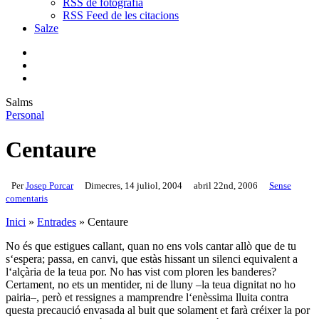
RSS de fotografia
RSS Feed de les citacions
Salze
bluesky
instagram
flickr
mastodon
search
Menu
Salms
Personal
Centaure
Per
Josep Porcar
Dimecres, 14 juliol, 2004
abril 22nd, 2006
Sense
comentaris
Inici
»
Entrades
»
Centaure
No és que estigues callant, quan no ens vols cantar allò que de tu
s‘espera; passa, en canvi, que estàs hissant un silenci equivalent a
l‘alçària de la teua por. No has vist com ploren les banderes?
Certament, no ets un mentider, ni de lluny –la teua dignitat no ho
pairia–, però et ressignes a mamprendre l‘enèssima lluita contra
questa precaució envasada al buit que solament et farà créixer la por