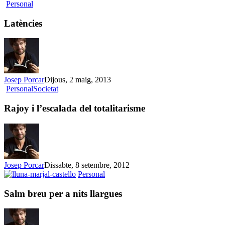
Latències
Personal
Latències
Josep Porcar
Dijous, 2 maig, 2013
Rajoy
Personal
Societat
i
l’escalada
Rajoy i l’escalada del totalitarisme
del
totalitarisme
Josep Porcar
Dissabte, 8 setembre, 2012
Salm
Personal
breu
per
Salm breu per a nits llargues
a
nits
llargues