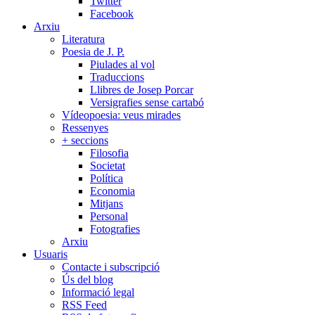
Twitter
Facebook
Arxiu
Literatura
Poesia de J. P.
Piulades al vol
Traduccions
Llibres de Josep Porcar
Versigrafies sense cartabó
Vídeopoesia: veus mirades
Ressenyes
+ seccions
Filosofia
Societat
Política
Economia
Mitjans
Personal
Fotografies
Arxiu
Usuaris
Contacte i subscripció
Ús del blog
Informació legal
RSS Feed