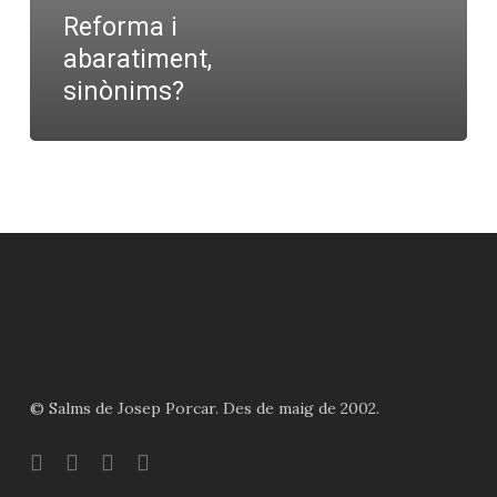
Reforma i
abaratiment,
sinònims?
© Salms de Josep Porcar. Des de maig de 2002.
bluesky
instagram
flickr
mastodon