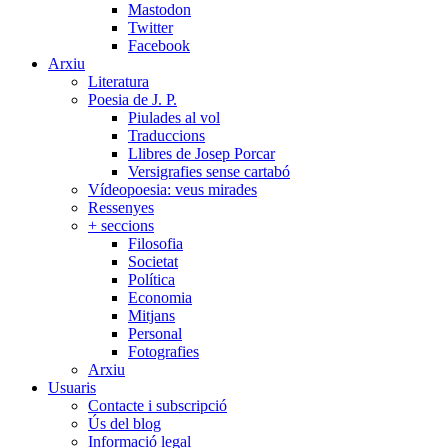
Mastodon
Twitter
Facebook
Arxiu
Literatura
Poesia de J. P.
Piulades al vol
Traduccions
Llibres de Josep Porcar
Versigrafies sense cartabó
Vídeopoesia: veus mirades
Ressenyes
+ seccions
Filosofia
Societat
Política
Economia
Mitjans
Personal
Fotografies
Arxiu
Usuaris
Contacte i subscripció
Ús del blog
Informació legal