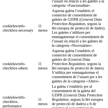
l’usuari en relació a les galetes a la
categoria «Funcionalitat».
Aquesta galeta l’estableix el
connector de consentiment de
galetes de GDPR (
General Data
Protection Regulation
, segons la
cookielawinfo-
11
llei europea de protecció de dades).
checkbox-necessary
mesos
Les galetes s’utilitzen per
emmagatzemar el consentiment de
l’usuari en relació a les galetes de
la categoria «Necessàries».
Aquesta galeta l’estableix el
connector de consentiment de
galetes de (
General Data
cookielawinfo-
11
Protection Regulation
, segons la
checkbox-others
mesos
llei europea de protecció de dates).
S’utilitza per emmagatzemar el
consentiment de l’usuari per a les
galetes de la categoria «Altres».
La galeta s’estableix per al
consentiment de la galeta del
GDPR (
General Data Protection
cookielawinfo-
11
Regulation
, segons la llei europea
checkbox-
mesos
de protecció de dades) a fi de
performance