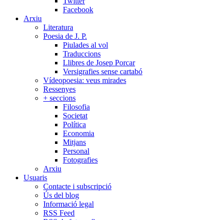
Twitter
Facebook
Arxiu
Literatura
Poesia de J. P.
Piulades al vol
Traduccions
Llibres de Josep Porcar
Versigrafies sense cartabó
Vídeopoesia: veus mirades
Ressenyes
+ seccions
Filosofia
Societat
Política
Economia
Mitjans
Personal
Fotografies
Arxiu
Usuaris
Contacte i subscripció
Ús del blog
Informació legal
RSS Feed