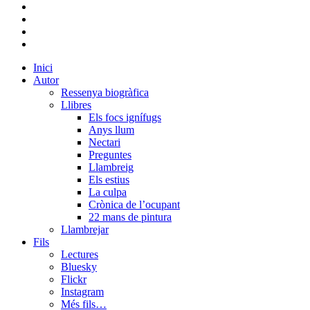
bluesky
instagram
flickr
mastodon
Close
Inici
Menu
Autor
Ressenya biogràfica
Llibres
Els focs ignífugs
Anys llum
Nectari
Preguntes
Llambreig
Els estius
La culpa
Crònica de l’ocupant
22 mans de pintura
Llambrejar
Fils
Lectures
Bluesky
Flickr
Instagram
Més fils…