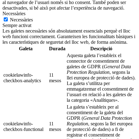
al navegador de l’usuari només si ho consent. També poden ser
desactivades, si bé això pot afectar l’experiència de navegació.
Necessàries
Necessàries
Sempre activat
Les galetes necessàries són absolutament essencials perquè el lloc
web funcioni correctament. Garanteixen les funcionalitats bàsiques i
les característiques de seguretat del lloc web, de forma anònima.
Galeta
Durada
Descripció
Aquesta galeta l’estableix el
connector de consentiment de
galetes de GDPR (
General Data
Protection Regulation
, segons la
cookielawinfo-
11
llei europea de protecció de dades).
checkbox-analytics
mesos
La galeta s’utilitza per
emmagatzemar el consentiment de
l’usuari en relació a les galetes de
la categoria «Analítiques».
La galeta s’estableix per al
consentiment de la galeta del
GDPR (
General Data Protection
cookielawinfo-
11
Regulation
, segons la llei europea
checkbox-functional
mesos
de protecció de dades) a fi de
registrar el consentiment de