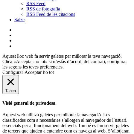
RSS Feed
RSS de fotografia
RSS Feed de les citacions
Salze
bluesky
instagram
flickr
mastodon
Aquest lloc web fa servir galetes per millorar la teva navegació.
Clica «Acceptar-ho tot» si n’estàs d’acord; del contrari, configura-
les segons les teves preferències.
Configurar
Acceptar-ho tot
Tanca
Visió general de privadesa
Aquest web utilitza galetes per millorar la navegació. Les
classificades com a necessàries s’allotgen al navegador de l’usuari,
essencials per al funcionament del web. També es fan servir galetes
de tercers que ajuden a entendre com es navega al web. S’allotjaran