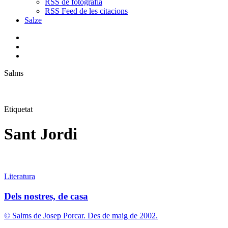
RSS de fotografia
RSS Feed de les citacions
Salze
bluesky
instagram
flickr
mastodon
search
Menu
Salms
Etiquetat
Sant Jordi
Dels
Literatura
nostres,
de
Dels nostres, de casa
casa
© Salms de Josep Porcar. Des de maig de 2002.