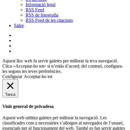
Informació legal
RSS Feed
RSS de fotografia
RSS Feed de les citacions
Salze
bluesky
instagram
flickr
mastodon
Aquest lloc web fa servir galetes per millorar la teva navegació.
Clica «Acceptar-ho tot» si n’estàs d’acord; del contrari, configura-
les segons les teves preferències.
Configurar
Acceptar-ho tot
Tanca
Visió general de privadesa
Aquest web utilitza galetes per millorar la navegació. Les
classificades com a necessàries s’allotgen al navegador de l’usuari,
essencials per al funcionament del web. També es fan servir galetes