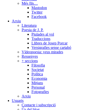
Més fils…
Mastodon
Twitter
Facebook
Arxiu
Literatura
Poesia de J. P.
Piulades al vol
Traduccions
Llibres de Josep Porcar
Versigrafies sense cartabó
Vídeopoesia: veus mirades
Ressenyes
+ seccions
Filosofia
Societat
Política
Economia
Mitjans
Personal
Fotografies
Arxiu
Usuaris
Contacte i subscripció
Ús del blog