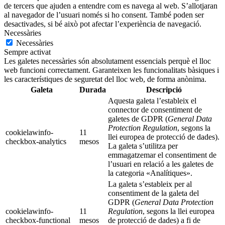
de tercers que ajuden a entendre com es navega al web. S’allotjaran
al navegador de l’usuari només si ho consent. També poden ser
desactivades, si bé això pot afectar l’experiència de navegació.
Necessàries
Necessàries
Sempre activat
Les galetes necessàries són absolutament essencials perquè el lloc
web funcioni correctament. Garanteixen les funcionalitats bàsiques i
les característiques de seguretat del lloc web, de forma anònima.
Galeta
Durada
Descripció
Aquesta galeta l’estableix el
connector de consentiment de
galetes de GDPR (
General Data
Protection Regulation
, segons la
cookielawinfo-
11
llei europea de protecció de dades).
checkbox-analytics
mesos
La galeta s’utilitza per
emmagatzemar el consentiment de
l’usuari en relació a les galetes de
la categoria «Analítiques».
La galeta s’estableix per al
consentiment de la galeta del
GDPR (
General Data Protection
cookielawinfo-
11
Regulation
, segons la llei europea
checkbox-functional
mesos
de protecció de dades) a fi de