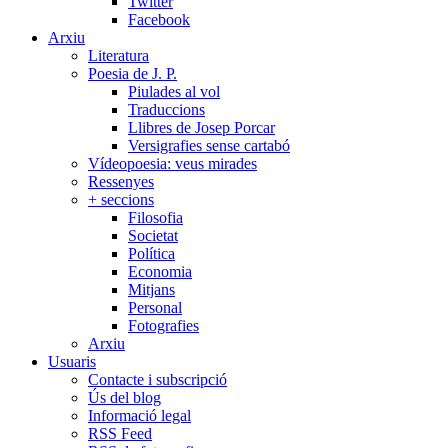
Twitter
Facebook
Arxiu
Literatura
Poesia de J. P.
Piulades al vol
Traduccions
Llibres de Josep Porcar
Versigrafies sense cartabó
Vídeopoesia: veus mirades
Ressenyes
+ seccions
Filosofia
Societat
Política
Economia
Mitjans
Personal
Fotografies
Arxiu
Usuaris
Contacte i subscripció
Ús del blog
Informació legal
RSS Feed