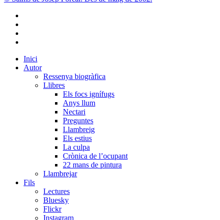
d’escriptors
castellonencs
bluesky
d’ara
instagram
flickr
mastodon
Close
Inici
Menu
Autor
Ressenya biogràfica
Llibres
Els focs ignífugs
Anys llum
Nectari
Preguntes
Llambreig
Els estius
La culpa
Crònica de l’ocupant
22 mans de pintura
Llambrejar
Fils
Lectures
Bluesky
Flickr
Instagram