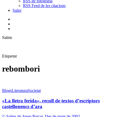
RSS de fotografia
RSS Feed de les citacions
Salze
bluesky
instagram
flickr
mastodon
search
Menu
Salms
Etiquetat
rebombori
«La
Blogs
Literatura
Societat
lletra
ferida»,
«La lletra ferida», recull de textos d’escriptors
recull
castellonencs d’ara
de
textos
© Salms de Josep Porcar. Des de maig de 2002.