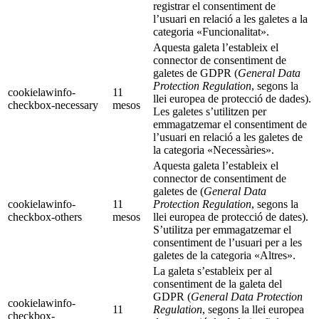
registrar el consentiment de
l’usuari en relació a les galetes a la
categoria «Funcionalitat».
Aquesta galeta l’estableix el
connector de consentiment de
galetes de GDPR (
General Data
Protection Regulation
, segons la
cookielawinfo-
11
llei europea de protecció de dades).
checkbox-necessary
mesos
Les galetes s’utilitzen per
emmagatzemar el consentiment de
l’usuari en relació a les galetes de
la categoria «Necessàries».
Aquesta galeta l’estableix el
connector de consentiment de
galetes de (
General Data
cookielawinfo-
11
Protection Regulation
, segons la
checkbox-others
mesos
llei europea de protecció de dates).
S’utilitza per emmagatzemar el
consentiment de l’usuari per a les
galetes de la categoria «Altres».
La galeta s’estableix per al
consentiment de la galeta del
GDPR (
General Data Protection
cookielawinfo-
11
Regulation
, segons la llei europea
checkbox-